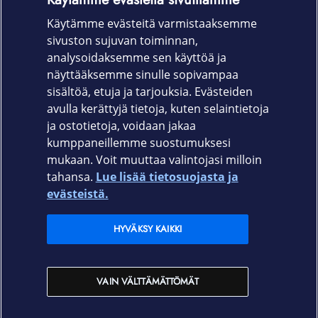
Elisa on käsiteltävien henkilötietojen osalta
tietosuojalainsäädännössä tarkoitettu henkilötietojen
Käytämme evästeitä varmistaaksemme
rekisterinpitäjä. Elisalla on oikeus käyttää palveluiden
sivuston sujuvan toiminnan,
tuottamisessa ja henkilötietojen käsittelyssä myös
analysoidaksemme sen käyttöä ja
alihankkijoita.
näyttääksemme sinulle sopivampaa
sisältöä, etuja ja tarjouksia. Evästeiden
Lisätietoja:
Elisan tietosuojaperiaatteet
ja
Elisan yleiset
avulla kerättyjä tietoja, kuten selaintietoja
sopimusehdot
.
ja ostotietoja, voidaan jakaa
kumppaneillemme suostumuksesi
mukaan. Voit muuttaa valintojasi milloin
tahansa.
Lue lisää tietosuojasta ja
Elisa.fi
evästeistä.
Elisa Oyj
HYVÄKSY KAIKKI
Elisan myymälät
VAIN VÄLTTÄMÄTTÖMÄT
Yhteystiedot