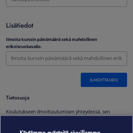
Lisätiedot
Ilmoita kurssin päivämäärä sekä mahdollinen
erikoisruokavalio.
ILMOITTAUDU
Tietosuoja
Koulutukseen ilmoittautumisen yhteydessä, sen
järjestämisessä ja toteuttamisessa käsitellään
henkilötietoja Elisan tietosuojaperiaatteiden mukaisesti.
Käytämme evästeitä sivuillamme