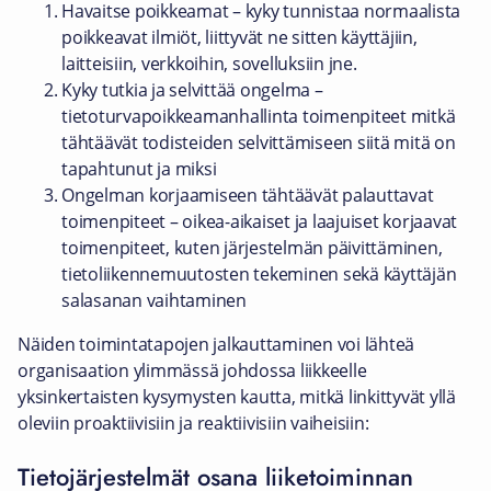
Havaitse poikkeamat – kyky tunnistaa normaalista
poikkeavat ilmiöt, liittyvät ne sitten käyttäjiin,
laitteisiin, verkkoihin, sovelluksiin jne.
Kyky tutkia ja selvittää ongelma –
tietoturvapoikkeamanhallinta toimenpiteet mitkä
tähtäävät todisteiden selvittämiseen siitä mitä on
tapahtunut ja miksi
Ongelman korjaamiseen tähtäävät palauttavat
toimenpiteet – oikea-aikaiset ja laajuiset korjaavat
toimenpiteet, kuten järjestelmän päivittäminen,
tietoliikennemuutosten tekeminen sekä käyttäjän
salasanan vaihtaminen
Näiden toimintatapojen jalkauttaminen voi lähteä
organisaation ylimmässä johdossa liikkeelle
yksinkertaisten kysymysten kautta, mitkä linkittyvät yllä
oleviin proaktiivisiin ja reaktiivisiin vaiheisiin:
Tietojärjestelmät osana liiketoiminnan