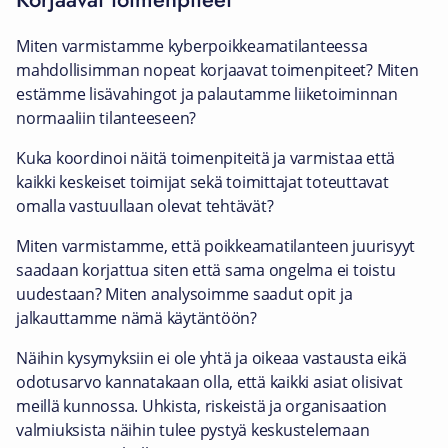
Miten varmistamme kyberpoikkeamatilanteessa
mahdollisimman nopeat korjaavat toimenpiteet? Miten
estämme lisävahingot ja palautamme liiketoiminnan
normaaliin tilanteeseen?
Kuka koordinoi näitä toimenpiteitä ja varmistaa että
kaikki keskeiset toimijat sekä toimittajat toteuttavat
omalla vastuullaan olevat tehtävät?
Miten varmistamme, että poikkeamatilanteen juurisyyt
saadaan korjattua siten että sama ongelma ei toistu
uudestaan? Miten analysoimme saadut opit ja
jalkauttamme nämä käytäntöön?
Näihin kysymyksiin ei ole yhtä ja oikeaa vastausta eikä
odotusarvo kannatakaan olla, että kaikki asiat olisivat
meillä kunnossa. Uhkista, riskeistä ja organisaation
valmiuksista näihin tulee pystyä keskustelemaan