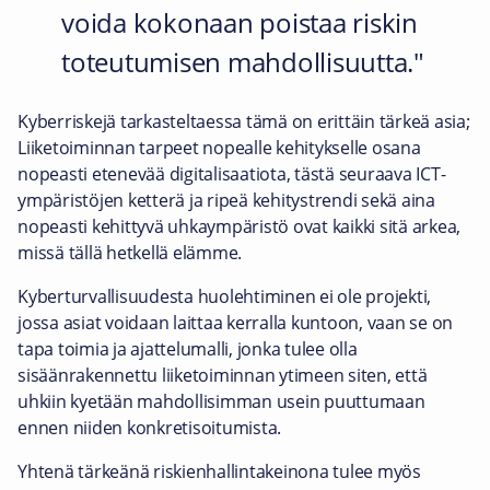
voida kokonaan poistaa riskin
toteutumisen mahdollisuutta.
Kyberriskejä tarkasteltaessa tämä on erittäin tärkeä asia;
Liiketoiminnan tarpeet nopealle kehitykselle osana
nopeasti etenevää digitalisaatiota, tästä seuraava ICT-
ympäristöjen ketterä ja ripeä kehitystrendi sekä aina
nopeasti kehittyvä uhkaympäristö ovat kaikki sitä arkea,
missä tällä hetkellä elämme.
Kyberturvallisuudesta huolehtiminen ei ole projekti,
jossa asiat voidaan laittaa kerralla kuntoon, vaan se on
tapa toimia ja ajattelumalli, jonka tulee olla
sisäänrakennettu liiketoiminnan ytimeen siten, että
uhkiin kyetään mahdollisimman usein puuttumaan
ennen niiden konkretisoitumista.
Yhtenä tärkeänä riskienhallintakeinona tulee myös