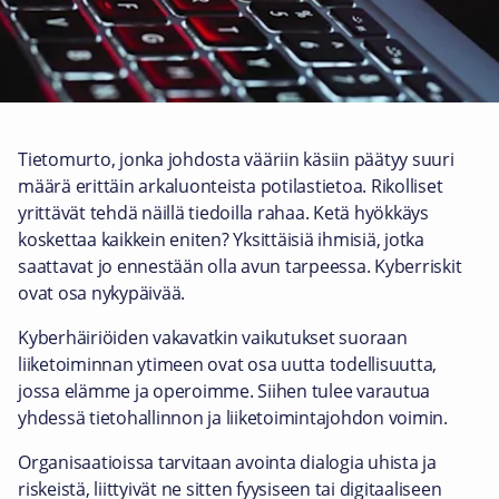
Tietomurto, jonka johdosta vääriin käsiin päätyy suuri
määrä erittäin arkaluonteista potilastietoa. Rikolliset
yrittävät tehdä näillä tiedoilla rahaa. Ketä hyökkäys
koskettaa kaikkein eniten? Yksittäisiä ihmisiä, jotka
saattavat jo ennestään olla avun tarpeessa. Kyberriskit
ovat osa nykypäivää.
Kyberhäiriöiden vakavatkin vaikutukset suoraan
liiketoiminnan ytimeen ovat osa uutta todellisuutta,
jossa elämme ja operoimme. Siihen tulee varautua
yhdessä tietohallinnon ja liiketoimintajohdon voimin.
Organisaatioissa tarvitaan avointa dialogia uhista ja
riskeistä, liittyivät ne sitten fyysiseen tai digitaaliseen