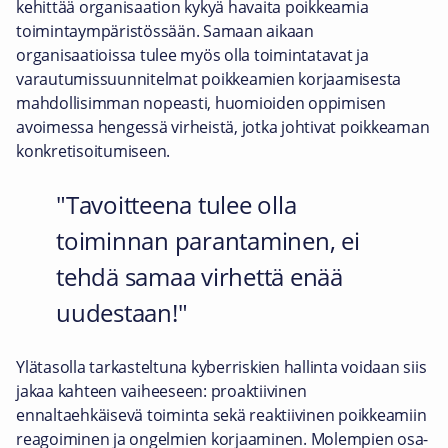
kehittää organisaation kykyä havaita poikkeamia
toimintaympäristössään. Samaan aikaan
organisaatioissa tulee myös olla toimintatavat ja
varautumissuunnitelmat poikkeamien korjaamisesta
mahdollisimman nopeasti, huomioiden oppimisen
avoimessa hengessä virheistä, jotka johtivat poikkeaman
konkretisoitumiseen.
Tavoitteena tulee olla
toiminnan parantaminen, ei
tehdä samaa virhettä enää
uudestaan!
Ylätasolla tarkasteltuna kyberriskien hallinta voidaan siis
jakaa kahteen vaiheeseen: proaktiivinen
ennaltaehkäisevä toiminta sekä reaktiivinen poikkeamiin
reagoiminen ja ongelmien korjaaminen. Molempien osa-