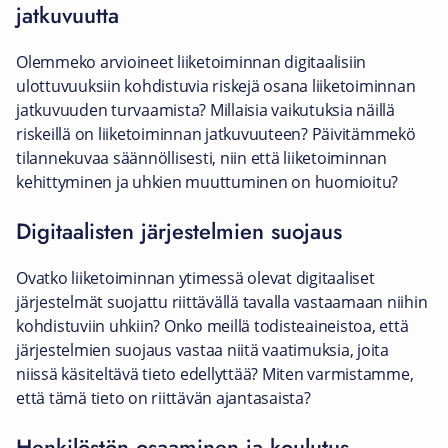
jatkuvuutta
Olemmeko arvioineet liiketoiminnan digitaalisiin
ulottuvuuksiin kohdistuvia riskejä osana liiketoiminnan
jatkuvuuden turvaamista? Millaisia vaikutuksia näillä
riskeillä on liiketoiminnan jatkuvuuteen? Päivitämmekö
tilannekuvaa säännöllisesti, niin että liiketoiminnan
kehittyminen ja uhkien muuttuminen on huomioitu?
Digitaalisten järjestelmien suojaus
Ovatko liiketoiminnan ytimessä olevat digitaaliset
järjestelmät suojattu riittävällä tavalla vastaamaan niihin
kohdistuviin uhkiin? Onko meillä todisteaineistoa, että
järjestelmien suojaus vastaa niitä vaatimuksia, joita
niissä käsiteltävä tieto edellyttää? Miten varmistamme,
että tämä tieto on riittävän ajantasaista?
Henkilöstön osaaminen ja koulutus