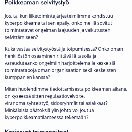
Poikkeaman selvitystyö
Jos, tai kun liiketoimintajärjestelmiimme kohdistuu
kyberpoikkeama tai sen epäily, onko meillä sovitut
toimintatavat ongelman laajuuden ja vaikutusten
selvittämiseen?
Kuka vastaa selvitystyöstä ja toipumisesta? Onko oman
henkilöstön osaaminen riittävällä tasolla ja
varaudutaanko ongelmiin harjoittelemalla keskeisiä
toimintatapoja oman organisaation sekä keskeisten
kumppanien kanssa?
Miten huolehdimme tiedottamisesta poikkeaman aikana,
on kyseessä sitten regulaatiovelvoite,
viranomaisyhteistyö, sidosryhmät tai asiakkaat?
Minkälaisia päätöksiä ylin johto voi joutua
kyberpoikkeamatilanteessa tekemään?
Korjaavat toimenpiteet