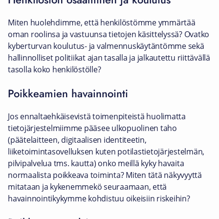
Miten huolehdimme, että henkilöstömme ymmärtää
oman roolinsa ja vastuunsa tietojen käsittelyssä? Ovatko
kyberturvan koulutus- ja valmennuskäytäntömme sekä
hallinnolliset politiikat ajan tasalla ja jalkautettu riittävällä
tasolla koko henkilöstölle?
Poikkeamien havainnointi
Jos ennaltaehkäisevistä toimenpiteistä huolimatta
tietojärjestelmiimme pääsee ulkopuolinen taho
(päätelaitteen, digitaalisen identiteetin,
liiketoimintasovelluksen kuten potilastietojärjestelmän,
pilvipalvelua tms. kautta) onko meillä kyky havaita
normaalista poikkeava toiminta? Miten tätä näkyvyyttä
mitataan ja kykenemmekö seuraamaan, että
havainnointikykymme kohdistuu oikeisiin riskeihin?