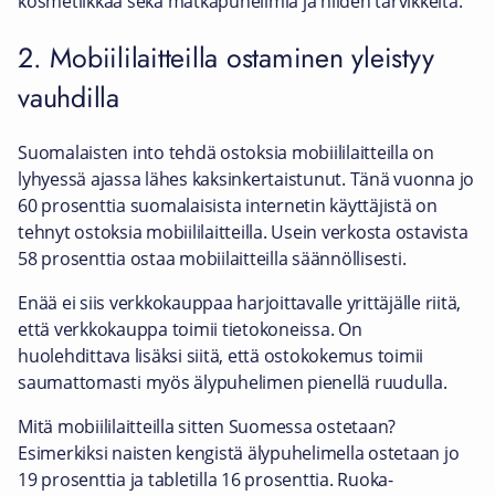
kosmetiikkaa sekä matkapuhelimia ja niiden tarvikkeita.
2. Mobiililaitteilla ostaminen yleistyy
vauhdilla
Suomalaisten into tehdä ostoksia mobiililaitteilla on
lyhyessä ajassa lähes kaksinkertaistunut. Tänä vuonna jo
60 prosenttia suomalaisista internetin käyttäjistä on
tehnyt ostoksia mobiililaitteilla. Usein verkosta ostavista
58 prosenttia ostaa mobiilaitteilla säännöllisesti.
Enää ei siis verkkokauppaa harjoittavalle yrittäjälle riitä,
että verkkokauppa toimii tietokoneissa. On
huolehdittava lisäksi siitä, että ostokokemus toimii
saumattomasti myös älypuhelimen pienellä ruudulla.
Mitä mobiililaitteilla sitten Suomessa ostetaan?
Esimerkiksi naisten kengistä älypuhelimella ostetaan jo
19 prosenttia ja tabletilla 16 prosenttia. Ruoka-