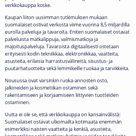
verkkokauppa koske.
Kaupan liiton uusimman tutkimuksen mukaan
suomalaiset ostivat verkosta viime vuonna 8,5 miljardilla
eurolla palveluja ja tavaroita. Eniten suomalaiset ostavat
palveluista matkalippuja, valmismatkoja ja
majoituspalveluja. Tavaroista digitaalisesti ostetaan
erityisesti kodin tekniikkaa, elektroniikkaa, vaatteita,
asusteita, erilaisia harrastusvälineitä, sisustus- ja
puutarhatuotteita sekä lemmikeille ruokaa ja tarvikkeita.
Nousussa ovat varsinkin ruoka-annosten osto,
jalkineiden ja kosmetiikan ostaminen sekä
rakentamiseen ja korjaamiseen liittyvien tuotteiden
ostaminen.
Uutta ei ole se, että verkkokauppa on kansainvälistä:
Suomalaiset ostavat ulkomailta kotimaata enemmän
esimerkiksi naisten vaatteita ja kenkiä, asusteita,