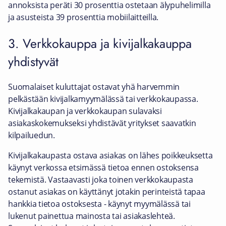
annoksista peräti 30 prosenttia ostetaan älypuhelimilla
ja asusteista 39 prosenttia mobiilaitteilla.
3. Verkkokauppa ja kivijalkakauppa
yhdistyvät
Suomalaiset kuluttajat ostavat yhä harvemmin
pelkästään kivijalkamyymälässä tai verkkokaupassa.
Kivijalkakaupan ja verkkokaupan sulavaksi
asiakaskokemukseksi yhdistävät yritykset saavatkin
kilpailuedun.
Kivijalkakaupasta ostava asiakas on lähes poikkeuksetta
käynyt verkossa etsimässä tietoa ennen ostoksensa
tekemistä. Vastaavasti joka toinen verkkokaupasta
ostanut asiakas on käyttänyt jotakin perinteistä tapaa
hankkia tietoa ostoksesta - käynyt myymälässä tai
lukenut painettua mainosta tai asiakaslehteä.