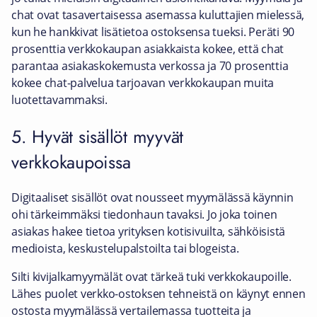
chat ovat tasavertaisessa asemassa kuluttajien mielessä,
kun he hankkivat lisätietoa ostoksensa tueksi. Peräti 90
prosenttia verkkokaupan asiakkaista kokee, että chat
parantaa asiakaskokemusta verkossa ja 70 prosenttia
kokee chat-palvelua tarjoavan verkkokaupan muita
luotettavammaksi.
5. Hyvät sisällöt myyvät
verkkokaupoissa
Digitaaliset sisällöt ovat nousseet myymälässä käynnin
ohi tärkeimmäksi tiedonhaun tavaksi. Jo joka toinen
asiakas hakee tietoa yrityksen kotisivuilta, sähköisistä
medioista, keskustelupalstoilta tai blogeista.
Silti kivijalkamyymälät ovat tärkeä tuki verkkokaupoille.
Lähes puolet verkko-ostoksen tehneistä on käynyt ennen
ostosta myymälässä vertailemassa tuotteita ja