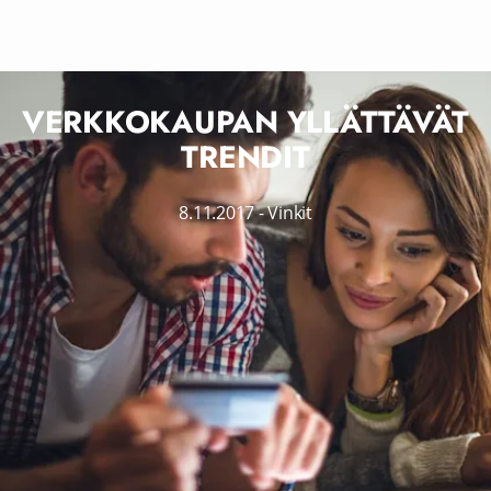
VERKKOKAUPAN YLLÄTTÄVÄT
TRENDIT
8.11.2017
-
Vinkit