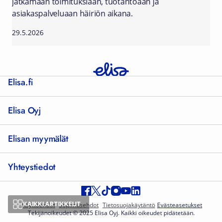
jatkamaan toimituksiaan, tuotantoaan ja
asiakaspalveluaan häiriön aikana.
29.5.2026
Elisa.fi
Elisa Oyj
Elisan myymälät
Yhteystiedot
KAIKKI ARTIKKELIT
Käyttöehdot
Sopimusehdot
Tietosuojakäytäntö
Evästeasetukset
Tekijänoikeudet © 2025 Elisa Oyj. Kaikki oikeudet pidätetään.