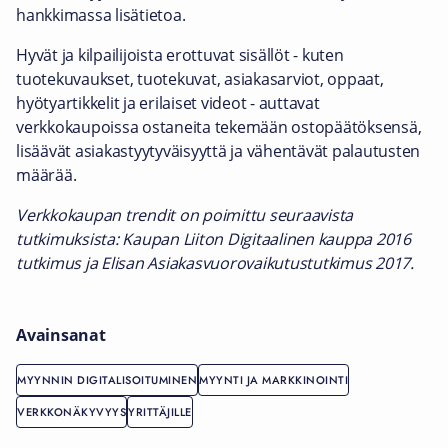
hankkimassa lisätietoa.
Hyvät ja kilpailijoista erottuvat sisällöt - kuten
tuotekuvaukset, tuotekuvat, asiakasarviot, oppaat,
hyötyartikkelit ja erilaiset videot - auttavat
verkkokaupoissa ostaneita tekemään ostopäätöksensä,
lisäävät asiakastyytyväisyyttä ja vähentävät palautusten
määrää.
Verkkokaupan trendit on poimittu seuraavista
tutkimuksista: Kaupan Liiton Digitaalinen kauppa 2016
tutkimus ja Elisan Asiakasvuorovaikutustutkimus 2017.
Avainsanat
MYYNNIN DIGITALISOITUMINEN
MYYNTI JA MARKKINOINTI
VERKKONÄKYVYYS
YRITTÄJILLE