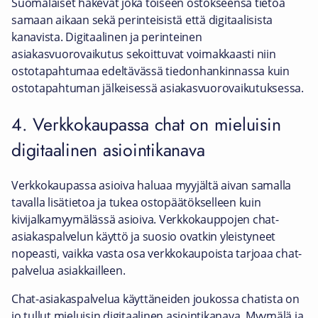
Suomalaiset hakevat joka toiseen ostokseensa tietoa
samaan aikaan sekä perinteisistä että digitaalisista
kanavista. Digitaalinen ja perinteinen
asiakasvuorovaikutus sekoittuvat voimakkaasti niin
ostotapahtumaa edeltävässä tiedonhankinnassa kuin
ostotapahtuman jälkeisessä asiakasvuorovaikutuksessa.
4. Verkkokaupassa chat on mieluisin
digitaalinen asiointikanava
Verkkokaupassa asioiva haluaa myyjältä aivan samalla
tavalla lisätietoa ja tukea ostopäätökselleen kuin
kivijalkamyymälässä asioiva. Verkkokauppojen chat-
asiakaspalvelun käyttö ja suosio ovatkin yleistyneet
nopeasti, vaikka vasta osa verkkokaupoista tarjoaa chat-
palvelua asiakkailleen.
Chat-asiakaspalvelua käyttäneiden joukossa chatista on
jo tullut mieluisin digitaalinen asiointikanava. Myymälä ja