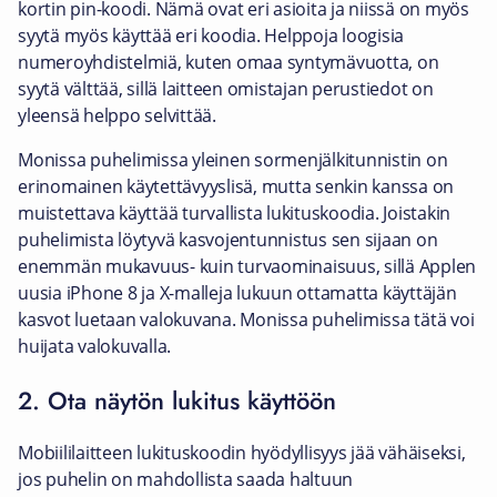
kortin pin-koodi. Nämä ovat eri asioita ja niissä on myös
syytä myös käyttää eri koodia. Helppoja loogisia
numeroyhdistelmiä, kuten omaa syntymävuotta, on
syytä välttää, sillä laitteen omistajan perustiedot on
yleensä helppo selvittää.
Monissa puhelimissa yleinen sormenjälkitunnistin on
erinomainen käytettävyyslisä, mutta senkin kanssa on
muistettava käyttää turvallista lukituskoodia. Joistakin
puhelimista löytyvä kasvojentunnistus sen sijaan on
enemmän mukavuus- kuin turvaominaisuus, sillä Applen
uusia iPhone 8 ja X-malleja lukuun ottamatta käyttäjän
kasvot luetaan valokuvana. Monissa puhelimissa tätä voi
huijata valokuvalla.
2. Ota näytön lukitus käyttöön
Mobiililaitteen lukituskoodin hyödyllisyys jää vähäiseksi,
jos puhelin on mahdollista saada haltuun