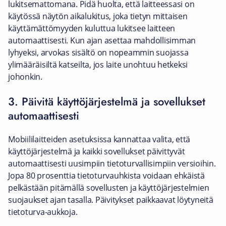
lukitsemattomana. Pidä huolta, että laitteessasi on
käytössä näytön aikalukitus, joka tietyn mittaisen
käyttämättömyyden kuluttua lukitsee laitteen
automaattisesti. Kun ajan asettaa mahdollisimman
lyhyeksi, arvokas sisältö on nopeammin suojassa
ylimääräisiltä katseilta, jos laite unohtuu hetkeksi
johonkin.
3. Päivitä käyttöjärjestelmä ja sovellukset
automaattisesti
Mobiililaitteiden asetuksissa kannattaa valita, että
käyttöjärjestelmä ja kaikki sovellukset päivittyvät
automaattisesti uusimpiin tietoturvallisimpiin versioihin.
Jopa 80 prosenttia tietoturvauhkista voidaan ehkäistä
pelkästään pitämällä sovellusten ja käyttöjärjestelmien
suojaukset ajan tasalla. Päivitykset paikkaavat löytyneitä
tietoturva-aukkoja.