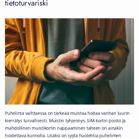
tietoturvariski
Puhelinta vaihtaessa on tärkeää muistaa hoitaa vanhan luurin
kierrätys turvallisesti. Muistin tyhjennys, SIM-kortin poisto ja
mahdollinen muistikortin nappaaminen talteen on ainakin
hoidettava kunnolla. Lisäksi on syytä huolehtia puhelimen