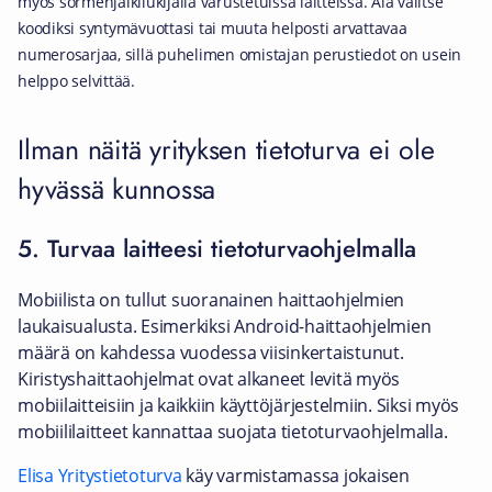
myös sormenjälkilukijalla varustetuissa laitteissa. Älä valitse
koodiksi syntymävuottasi tai muuta helposti arvattavaa
numerosarjaa, sillä puhelimen omistajan perustiedot on usein
helppo selvittää.
Ilman näitä yrityksen tietoturva ei ole
hyvässä kunnossa
5. Turvaa laitteesi tietoturvaohjelmalla
Mobiilista on tullut suoranainen haittaohjelmien
laukaisualusta. Esimerkiksi Android-haittaohjelmien
määrä on kahdessa vuodessa viisinkertaistunut.
Kiristyshaittaohjelmat ovat alkaneet levitä myös
mobiilaitteisiin ja kaikkiin käyttöjärjestelmiin. Siksi myös
mobiililaitteet kannattaa suojata tietoturvaohjelmalla.
Elisa Yritystietoturva
käy varmistamassa jokaisen