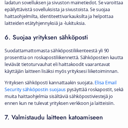
ladatun sovelluksen ja sivuston mainetiedot. Se varoittaa
epäilyttävistä sovelluksista ja sivustoista. Se suojaa
haittaohjelmilta, identiteettivarkauksilta ja helpottaa
laitteiden etätyhjennyksiä ja -lukituksia.
6. Suojaa yrityksen sähköposti
Suodattamattomasta sähköpostiliikenteestä yli 90
prosenttia on roskapostiliikennettä. Sähköpostien kautta
leviävät tietoturvauhat eli haittakoodit vaarantavat
käyttäjän laitteen lisäksi myös yrityksesi liiketoiminnan.
Yrityksen sähköposti kannattaakin suojata.
Elisa Email
Security sähköpostin suojaus
pysäyttää roskapostit, sekä
muita haittaohjelmia sisältäviä sähköpostiviestejä jo
ennen kun ne tulevat yrityksen verkkoon ja laitteisiin.
7. Valmistaudu laitteen katoamiseen