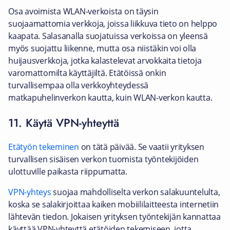
Osa avoimista WLAN-verkoista on täysin
suojaamattomia verkkoja, joissa liikkuva tieto on helppo
kaapata. Salasanalla suojatuissa verkoissa on yleensä
myös suojattu liikenne, mutta osa niistäkin voi olla
huijausverkkoja, jotka kalastelevat arvokkaita tietoja
varomattomilta käyttäjiltä. Etätöissä onkin
turvallisempaa olla verkkoyhteydessä
matkapuhelinverkon kautta, kuin WLAN-verkon kautta.
11. Käytä VPN-yhteyttä
Etätyön tekeminen
on tätä päivää. Se vaatii yrityksen
turvallisen sisäisen verkon tuomista työntekijöiden
ulottuville paikasta riippumatta.
VPN-yhteys
suojaa mahdolliselta verkon salakuuntelulta,
koska se salakirjoittaa kaiken mobiililaitteesta internetiin
lähtevän tiedon. Jokaisen yrityksen työntekijän kannattaa
käyttää VPN-yhteyttä etätöiden tekemiseen, jotta