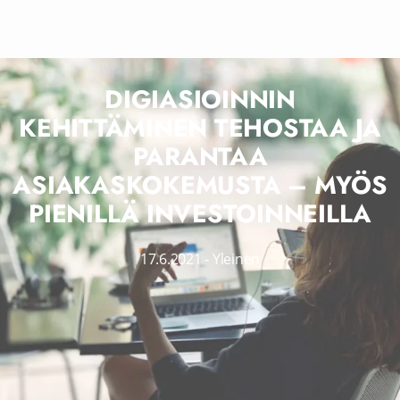
DIGIASIOINNIN
KEHITTÄMINEN TEHOSTAA JA
PARANTAA
ASIAKASKOKEMUSTA – MYÖS
PIENILLÄ INVESTOINNEILLA
17.6.2021
-
Yleinen