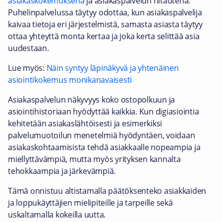
asiakaskokemuksena
ja asiakaspalvelun hitautena.
Puhelinpalvelussa täytyy odottaa, kun asiakaspalvelija
kaivaa tietoja eri järjestelmistä, samasta asiasta täytyy
ottaa yhteyttä monta kertaa ja joka kerta selittää asia
uudestaan.
Lue myös:
Näin syntyy läpinäkyvä ja yhtenäinen
asiointikokemus monikanavaisesti
Asiakaspalvelun näkyvyys koko ostopolkuun ja
asiointihistoriaan hyödyttää kaikkia. Kun digiasiointia
kehitetään asiakaslähtöisesti ja esimerkiksi
palvelumuotoilun menetelmiä hyödyntäen, voidaan
asiakaskohtaamisista tehdä asiakkaalle nopeampia ja
miellyttävämpiä, mutta myös yrityksen kannalta
tehokkaampia ja järkevämpiä.
Tämä onnistuu altistamalla päätöksenteko asiakkaiden
ja loppukäyttäjien mielipiteille ja tarpeille sekä
uskaltamalla kokeilla uutta.