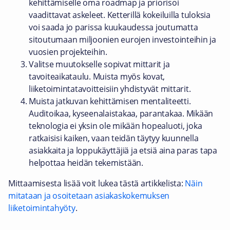
kehittämiselle oma roadmap ja priorisoi
vaadittavat askeleet. Ketterillä kokeiluilla tuloksia
voi saada jo parissa kuukaudessa joutumatta
sitoutumaan miljoonien eurojen investointeihin ja
vuosien projekteihin.
Valitse muutokselle sopivat mittarit ja
tavoiteaikataulu. Muista myös kovat,
liiketoimintatavoitteisiin yhdistyvät mittarit.
Muista jatkuvan kehittämisen mentaliteetti.
Auditoikaa, kyseenalaistakaa, parantakaa. Mikään
teknologia ei yksin ole mikään hopealuoti, joka
ratkaisisi kaiken, vaan teidän täytyy kuunnella
asiakkaita ja loppukäyttäjiä ja etsiä aina paras tapa
helpottaa heidän tekemistään.
Mittaamisesta lisää voit lukea tästä artikkelista:
Näin
mitataan ja osoitetaan asiakaskokemuksen
liiketoimintahyöty
.