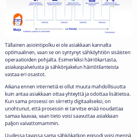
Tällainen asiointipolku ei ole asiakkaan kannalta
optimaalinen, vaan se on syntynyt sähköyhtiön sisäisten
operaatioiden pohjalta. Esimerkiksi häiriökartasta,
asiakaspalvelusta ja sähkönjakelun häiriötilanteista
vastaa eri osastot.
Aikana ennen internetiä ei ollut muuta mahdollisuutta
kuin antaa asiakkaan ottaa yhteyttä ja odottaa lisätietoa.
Kun sama prosessi on siirretty digitaaliseksi, on
unohtunut, että prosessin ei tarvitse enää noudattaa
samaa kaavaa, vaan tieto voisi saavuttaa asiakkaan
paljon vaivattomammin.
Uudessa tavassa sama sähkökatkon episodi voisi mennä