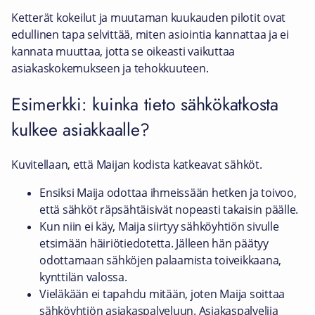
Ketterät kokeilut ja muutaman kuukauden pilotit ovat
edullinen tapa selvittää, miten asiointia kannattaa ja ei
kannata muuttaa, jotta se oikeasti vaikuttaa
asiakaskokemukseen ja tehokkuuteen.
Esimerkki: kuinka tieto sähkökatkosta
kulkee asiakkaalle?
Kuvitellaan, että Maijan kodista katkeavat sähköt.
Ensiksi Maija odottaa ihmeissään hetken ja toivoo,
että sähköt räpsähtäisivät nopeasti takaisin päälle.
Kun niin ei käy, Maija siirtyy sähköyhtiön sivulle
etsimään häiriötiedotetta. Jälleen hän päätyy
odottamaan sähköjen palaamista toiveikkaana,
kynttilän valossa.
Vieläkään ei tapahdu mitään, joten Maija soittaa
sähköyhtiön asiakaspalveluun. Asiakaspalvelija