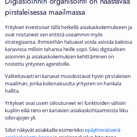
Digiasioinnin organisointi on haastavaa
pirstaleisessa maailmassa
Yritykset investoivat tällä hetkellä asiakaskokemukseen ja
ovat nostaneet sen entistä useammin myös
strategiaansa. Ihmisethän haluavat voida asioida kaikissa
kanavissa milloin tahansa heille sopii. Siksi digitaalisen
asioinnin ja asiakaskokemuksen kehittäminen on
nostettu yritysten agendoille.
Valitettavasti eri kanavat muodostavat hyvin pirstaleisen
maailman, jonka kokonaisuutta yritysten on hankala
hallita.
Yritykset ovat usein siiloutuneet eri funktioiden välisiin
kupliin eikä tieto eri kanavien asiakaskohtaamisista liiku
siilorajojen yli.
Siilot näkyvät asiakkaille esimerkiksi
epäyhtenäisenä