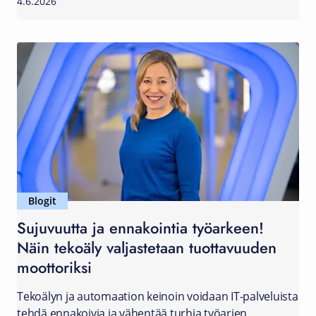
4.6.2026
Blogit
Sujuvuutta ja ennakointia työarkeen!
Näin tekoäly valjastetaan tuottavuuden
moottoriksi
Tekoälyn ja automaation keinoin voidaan IT-palveluista
tehdä ennakoivia ja vähentää turhia työarjen