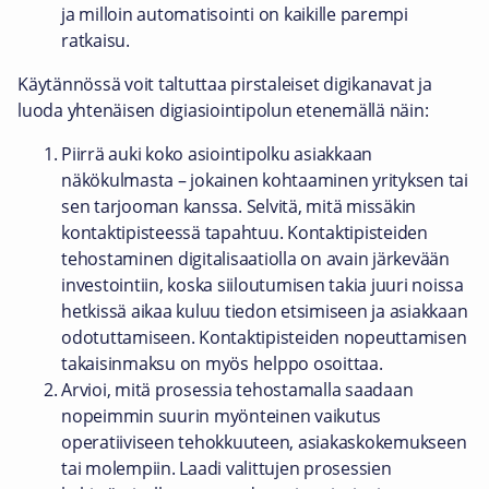
ja milloin automatisointi on kaikille parempi
ratkaisu.
Käytännössä voit taltuttaa pirstaleiset digikanavat ja
luoda yhtenäisen digiasiointipolun etenemällä näin:
Piirrä auki koko asiointipolku asiakkaan
näkökulmasta – jokainen kohtaaminen yrityksen tai
sen tarjooman kanssa. Selvitä, mitä missäkin
kontaktipisteessä tapahtuu. Kontaktipisteiden
tehostaminen digitalisaatiolla on avain järkevään
investointiin, koska siiloutumisen takia juuri noissa
hetkissä aikaa kuluu tiedon etsimiseen ja asiakkaan
odotuttamiseen. Kontaktipisteiden nopeuttamisen
takaisinmaksu on myös helppo osoittaa.
Arvioi, mitä prosessia tehostamalla saadaan
nopeimmin suurin myönteinen vaikutus
operatiiviseen tehokkuuteen, asiakaskokemukseen
tai molempiin. Laadi valittujen prosessien