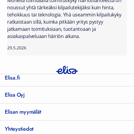
Monella toimialalla toimituskyky häiriötilanteessa on
noussut yhtä tärkeäksi kilpailutekijäksi kuin hinta,
tehokkuus tai teknologia. Yhä useammin kilpailukyky
ratkaistaan sillä, kuinka pitkään yritys pystyy
jatkamaan toimituksiaan, tuotantoaan ja
asiakaspalveluaan häiriön aikana.
29.5.2026
Elisa.fi
Elisa Oyj
Elisan myymälät
Yhteystiedot