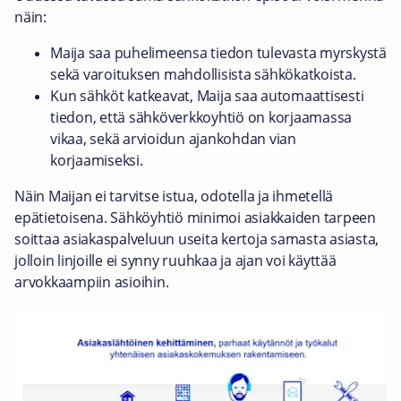
näin:
Maija saa puhelimeensa tiedon tulevasta myrskystä
sekä varoituksen mahdollisista sähkökatkoista.
Kun sähköt katkeavat, Maija saa automaattisesti
tiedon, että sähköverkkoyhtiö on korjaamassa
vikaa, sekä arvioidun ajankohdan vian
korjaamiseksi.
Näin Maijan ei tarvitse istua, odotella ja ihmetellä
epätietoisena. Sähköyhtiö minimoi asiakkaiden tarpeen
soittaa asiakaspalveluun useita kertoja samasta asiasta,
jolloin linjoille ei synny ruuhkaa ja ajan voi käyttää
arvokkaampiin asioihin.