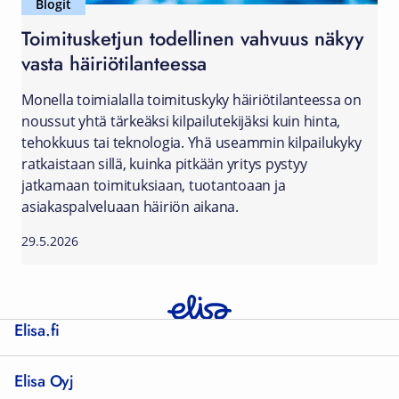
Blogit
Toimitusketjun todellinen vahvuus näkyy
vasta häiriötilanteessa
Monella toimialalla toimituskyky häiriötilanteessa on
noussut yhtä tärkeäksi kilpailutekijäksi kuin hinta,
tehokkuus tai teknologia. Yhä useammin kilpailukyky
ratkaistaan sillä, kuinka pitkään yritys pystyy
jatkamaan toimituksiaan, tuotantoaan ja
asiakaspalveluaan häiriön aikana.
29.5.2026
Elisa.fi
Elisa Oyj