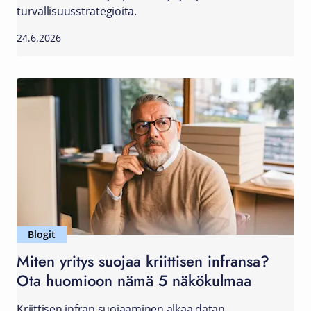
turvallisuusstrategioita.
24.6.2026
Blogit
Miten yritys suojaa kriittisen infransa?
Ota huomioon nämä 5 näkökulmaa
Kriittisen infran suojaaminen alkaa datan,