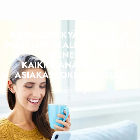
KILPAILUKYKYÄ KAUPAN JA
PALVELUN ALALLE – EROTU JA
MENESTY
KAIKKIKANAVAISELLA
ASIAKASKOKEMUKSELLA
30.3.2021
-
Blogit