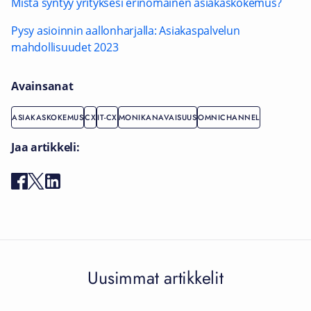
Mistä syntyy yrityksesi erinomainen asiakaskokemus?
Pysy asioinnin aallonharjalla: Asiakaspalvelun
mahdollisuudet 2023
Avainsanat
ASIAKASKOKEMUS
CX
IT-CX
MONIKANAVAISUUS
OMNICHANNEL
Jaa artikkeli:
Uusimmat artikkelit