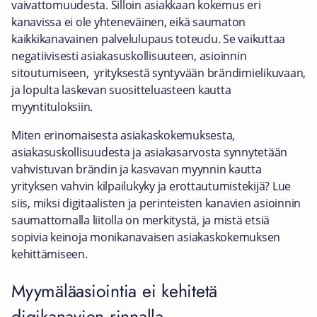
vaivattomuudesta. Silloin asiakkaan kokemus eri
kanavissa ei ole yhteneväinen, eikä saumaton
kaikkikanavainen palvelulupaus toteudu. Se vaikuttaa
negatiivisesti asiakasuskollisuuteen, asioinnin
sitoutumiseen, yrityksestä syntyvään brändimielikuvaan,
ja lopulta laskevan suositteluasteen kautta
myyntituloksiin.
Miten erinomaisesta asiakaskokemuksesta,
asiakasuskollisuudesta ja asiakasarvosta synnytetään
vahvistuvan brändin ja kasvavan myynnin kautta
yrityksen vahvin kilpailukyky ja erottautumistekijä? Lue
siis, miksi digitaalisten ja perinteisten kanavien asioinnin
saumattomalla liitolla on merkitystä, ja mistä etsiä
sopivia keinoja monikanavaisen asiakaskokemuksen
kehittämiseen.
Myymäläasiointia ei kehitetä
digikanavien rinnalla