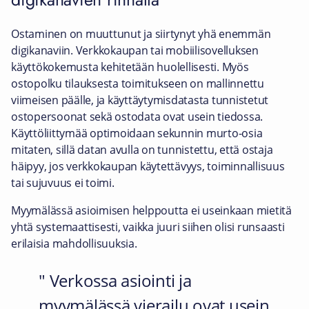
Ostaminen on muuttunut ja siirtynyt yhä enemmän
digikanaviin. Verkkokaupan tai mobiilisovelluksen
käyttökokemusta kehitetään huolellisesti. Myös
ostopolku tilauksesta toimitukseen on mallinnettu
viimeisen päälle, ja käyttäytymisdatasta tunnistetut
ostopersoonat sekä ostodata ovat usein tiedossa.
Käyttöliittymää optimoidaan sekunnin murto-osia
mitaten, sillä datan avulla on tunnistettu, että ostaja
häipyy, jos verkkokaupan käytettävyys, toiminnallisuus
tai sujuvuus ei toimi.
Myymälässä asioimisen helppoutta ei useinkaan mietitä
yhtä systemaattisesti, vaikka juuri siihen olisi runsaasti
erilaisia mahdollisuuksia.
Verkossa asiointi ja
myymälässä vierailu ovat usein