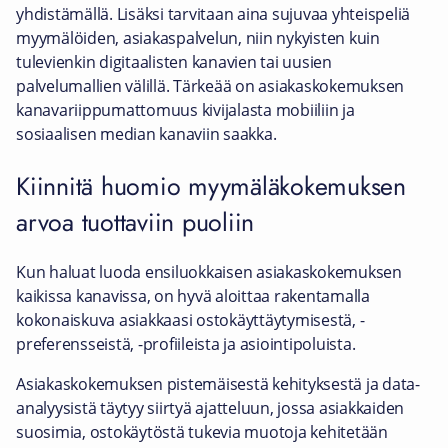
yhdistämällä. Lisäksi tarvitaan aina sujuvaa yhteispeliä
myymälöiden, asiakaspalvelun, niin nykyisten kuin
tulevienkin digitaalisten kanavien tai uusien
palvelumallien välillä. Tärkeää on asiakaskokemuksen
kanavariippumattomuus kivijalasta mobiiliin ja
sosiaalisen median kanaviin saakka.
Kiinnitä huomio myymäläkokemuksen
arvoa tuottaviin puoliin
Kun haluat luoda ensiluokkaisen asiakaskokemuksen
kaikissa kanavissa, on hyvä aloittaa rakentamalla
kokonaiskuva asiakkaasi ostokäyttäytymisestä, -
preferensseistä, -profiileista ja asiointipoluista.
Asiakaskokemuksen pistemäisestä kehityksestä ja data-
analyysistä täytyy siirtyä ajatteluun, jossa asiakkaiden
suosimia, ostokäytöstä tukevia muotoja kehitetään