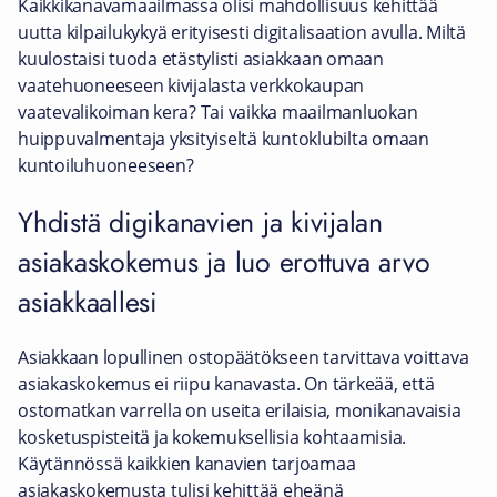
Kaikkikanavamaailmassa olisi mahdollisuus kehittää
uutta kilpailukykyä erityisesti digitalisaation avulla. Miltä
kuulostaisi tuoda etästylisti asiakkaan omaan
vaatehuoneeseen kivijalasta verkkokaupan
vaatevalikoiman kera? Tai vaikka maailmanluokan
huippuvalmentaja yksityiseltä kuntoklubilta omaan
kuntoiluhuoneeseen?
Yhdistä digikanavien ja kivijalan
asiakaskokemus ja luo erottuva arvo
asiakkaallesi
Asiakkaan lopullinen ostopäätökseen tarvittava voittava
asiakaskokemus ei riipu kanavasta. On tärkeää, että
ostomatkan varrella on useita erilaisia, monikanavaisia
kosketuspisteitä ja kokemuksellisia kohtaamisia.
Käytännössä kaikkien kanavien tarjoamaa
asiakaskokemusta tulisi kehittää eheänä