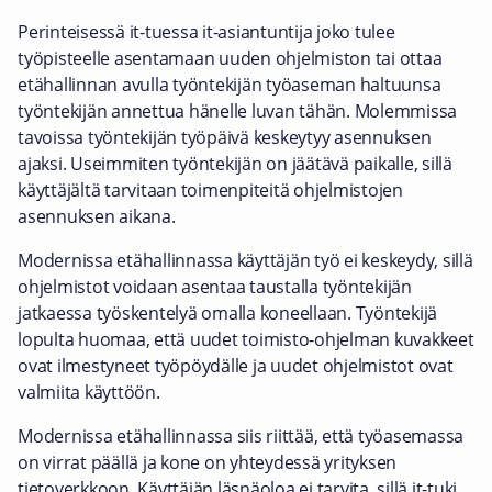
Perinteisessä it-tuessa it-asiantuntija joko tulee
työpisteelle asentamaan uuden ohjelmiston tai ottaa
etähallinnan avulla työntekijän työaseman haltuunsa
työntekijän annettua hänelle luvan tähän. Molemmissa
tavoissa työntekijän työpäivä keskeytyy asennuksen
ajaksi. Useimmiten työntekijän on jäätävä paikalle, sillä
käyttäjältä tarvitaan toimenpiteitä ohjelmistojen
asennuksen aikana.
Modernissa etähallinnassa käyttäjän työ ei keskeydy, sillä
ohjelmistot voidaan asentaa taustalla työntekijän
jatkaessa työskentelyä omalla koneellaan. Työntekijä
lopulta huomaa, että uudet toimisto-ohjelman kuvakkeet
ovat ilmestyneet työpöydälle ja uudet ohjelmistot ovat
valmiita käyttöön.
Modernissa etähallinnassa siis riittää, että työasemassa
on virrat päällä ja kone on yhteydessä yrityksen
tietoverkkoon. Käyttäjän läsnäoloa ei tarvita, sillä it-tuki