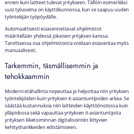
ennen kuin laitteet tulevat yritykseen. Tällöin esimerkiksi
uusi työasema on käyttökunnossa, kun se saapuu uuden
työntekijän työpöydälle.
Automaattisesti esiasennettavat ohjelmistot
määritellään yhdessä jokaisen yrityksen kanssa.
Tarvittaessa osa ohjelmistoista voidaan esiasentaa myös
manuaalisesti.
Tarkemmin, täsmällisemmin ja
tehokkaammin
Moderni etähallinta nopeuttaa ja helpottaa niin yrityksen
työntekijöiden kuin yrityksen it-asiantuntijoiden arkea. Se
säästää kustannuksia niin laitteiden käyttöönotossa kuin
ylläpidossa sekä vapauttaa yrityksen it-asiantuntijoita
yrityksen liiketoiminnan digitalisointiin liittyvien
kehityshankkeiden edistämiseen.