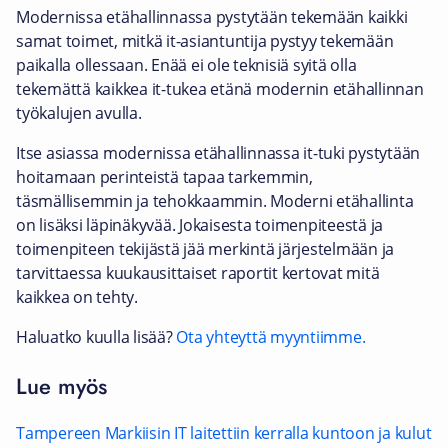
Modernissa etähallinnassa pystytään tekemään kaikki
samat toimet, mitkä it-asiantuntija pystyy tekemään
paikalla ollessaan. Enää ei ole teknisiä syitä olla
tekemättä kaikkea it-tukea etänä modernin etähallinnan
työkalujen avulla.
Itse asiassa modernissa etähallinnassa it-tuki pystytään
hoitamaan perinteistä tapaa tarkemmin,
täsmällisemmin ja tehokkaammin. Moderni etähallinta
on lisäksi läpinäkyvää. Jokaisesta toimenpiteestä ja
toimenpiteen tekijästä jää merkintä järjestelmään ja
tarvittaessa kuukausittaiset raportit kertovat mitä
kaikkea on tehty.
Haluatko kuulla lisää?
Ota yhteyttä myyntiimme.
Lue myös
Tampereen Markiisin IT laitettiin kerralla kuntoon ja kulut