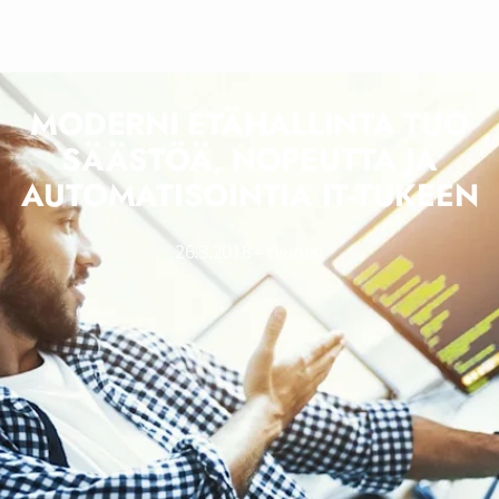
MODERNI ETÄHALLINTA TUO
SÄÄSTÖÄ, NOPEUTTA JA
AUTOMATISOINTIA IT-TUKEEN
26.3.2018
-
Yleinen