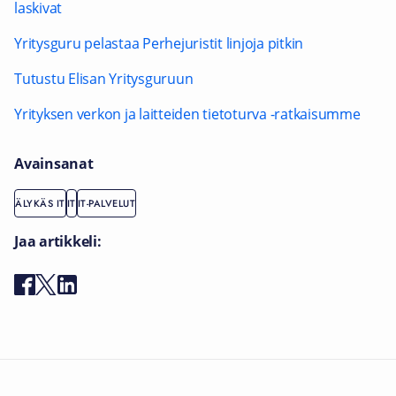
laskivat
Yritysguru pelastaa Perhejuristit linjoja pitkin
Tutustu Elisan Yritysguruun
Yrityksen verkon ja laitteiden tietoturva -ratkaisumme
Avainsanat
ÄLYKÄS IT
IT
IT-PALVELUT
Jaa artikkeli: