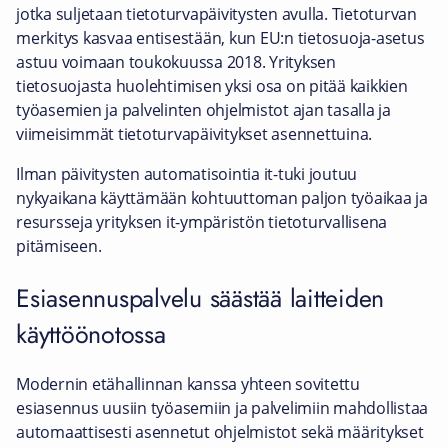
jotka suljetaan tietoturvapäivitysten avulla. Tietoturvan
merkitys kasvaa entisestään, kun EU:n tietosuoja-asetus
astuu voimaan toukokuussa 2018. Yrityksen
tietosuojasta huolehtimisen yksi osa on pitää kaikkien
työasemien ja palvelinten ohjelmistot ajan tasalla ja
viimeisimmät tietoturvapäivitykset asennettuina.
Ilman päivitysten automatisointia it-tuki joutuu
nykyaikana käyttämään kohtuuttoman paljon työaikaa ja
resursseja yrityksen it-ympäristön tietoturvallisena
pitämiseen.
Esiasennuspalvelu säästää laitteiden
käyttöönotossa
Modernin etähallinnan kanssa yhteen sovitettu
esiasennus uusiin työasemiin ja palvelimiin mahdollistaa
automaattisesti asennetut ohjelmistot sekä määritykset