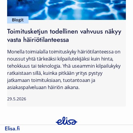
Blogit
Toimitusketjun todellinen vahvuus näkyy
vasta häiriötilanteessa
Monella toimialalla toimituskyky häiriötilanteessa on
noussut yhtä tärkeäksi kilpailutekijäksi kuin hinta,
tehokkuus tai teknologia. Yhä useammin kilpailukyky
ratkaistaan sillä, kuinka pitkään yritys pystyy
jatkamaan toimituksiaan, tuotantoaan ja
asiakaspalveluaan häiriön aikana.
29.5.2026
Elisa.fi