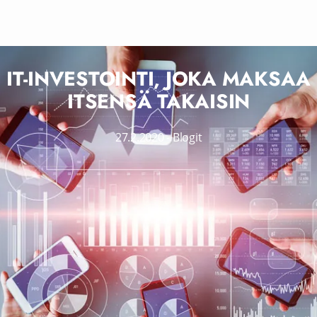
IT-INVESTOINTI, JOKA MAKSAA
ITSENSÄ TAKAISIN
27.2.2020
-
Blogit