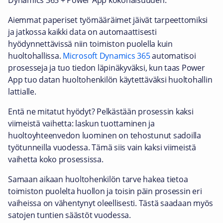
Dynamics 365 + Power App kokonaisuuden.
Aiemmat paperiset työmääräimet jäivät tarpeettomiksi
ja jatkossa kaikki data on automaattisesti
hyödynnettävissä niin toimiston puolella kuin
huoltohallissa.
Microsoft Dynamics 365
automatisoi
prosesseja ja tuo tiedon läpinäkyväksi, kun taas Power
App tuo datan huoltohenkilön käytettäväksi huoltohallin
lattialle.
Entä ne mitatut hyödyt? Pelkästään prosessin kaksi
viimeistä vaihetta: laskun tuottaminen ja
huoltoyhteenvedon luominen on tehostunut sadoilla
työtunneilla vuodessa. Tämä siis vain kaksi viimeistä
vaihetta koko prosessissa.
Samaan aikaan huoltohenkilön tarve hakea tietoa
toimiston puolelta huollon ja toisin päin prosessin eri
vaiheissa on vähentynyt oleellisesti. Tästä saadaan myös
satojen tuntien säästöt vuodessa.