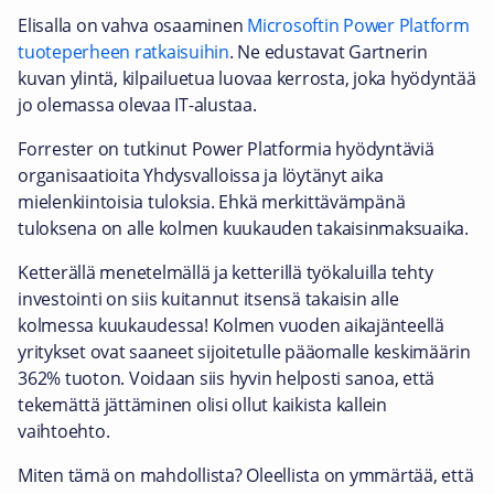
Elisalla on vahva osaaminen
Microsoftin Power Platform
tuoteperheen ratkaisuihin
. Ne edustavat Gartnerin
kuvan ylintä, kilpailuetua luovaa kerrosta, joka hyödyntää
jo olemassa olevaa IT-alustaa.
Forrester on tutkinut Power Platformia hyödyntäviä
organisaatioita Yhdysvalloissa ja löytänyt aika
mielenkiintoisia tuloksia. Ehkä merkittävämpänä
tuloksena on alle kolmen kuukauden takaisinmaksuaika.
Ketterällä menetelmällä ja ketterillä työkaluilla tehty
investointi on siis kuitannut itsensä takaisin alle
kolmessa kuukaudessa! Kolmen vuoden aikajänteellä
yritykset ovat saaneet sijoitetulle pääomalle keskimäärin
362% tuoton. Voidaan siis hyvin helposti sanoa, että
tekemättä jättäminen olisi ollut kaikista kallein
vaihtoehto.
Miten tämä on mahdollista? Oleellista on ymmärtää, että