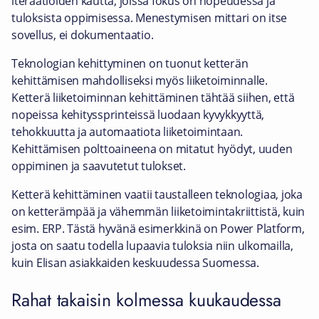
iteraatioiden kautta, joissa fokus on nopeudessa ja
tuloksista oppimisessa. Menestymisen mittari on itse
sovellus, ei dokumentaatio.
Teknologian kehittyminen on tuonut ketterän
kehittämisen mahdolliseksi myös liiketoiminnalle.
Ketterä liiketoiminnan kehittäminen tähtää siihen, että
nopeissa kehityssprinteissä luodaan kyvykkyyttä,
tehokkuutta ja automaatiota liiketoimintaan.
Kehittämisen polttoaineena on mitatut hyödyt, uuden
oppiminen ja saavutetut tulokset.
Ketterä kehittäminen vaatii taustalleen teknologiaa, joka
on ketterämpää ja vähemmän liiketoimintakriittistä, kuin
esim. ERP. Tästä hyvänä esimerkkinä on Power Platform,
josta on saatu todella lupaavia tuloksia niin ulkomailla,
kuin Elisan asiakkaiden keskuudessa Suomessa.
Rahat takaisin kolmessa kuukaudessa