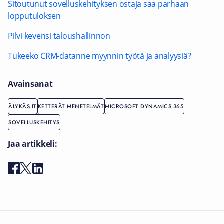
Sitoutunut sovelluskehityksen ostaja saa parhaan
lopputuloksen
Pilvi kevensi taloushallinnon
Tukeeko CRM-datanne myynnin työtä ja analyysiä?
Avainsanat
ÄLYKÄS IT
KETTERÄT MENETELMÄT
MICROSOFT DYNAMICS 365
SOVELLUSKEHITYS
Jaa artikkeli: