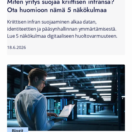
Miten yritys suojaa kriittisen infransa?
Ota huomioon nämä 5 näkökulmaa
Kriittisen infran suojaaminen alkaa datan,
identiteettien ja pääsynhallinnan ymmärtämisestä.
Lue 5 näkökulmaa digitaaliseen huoltovarmuuteen.
18.6.2026
Blogit