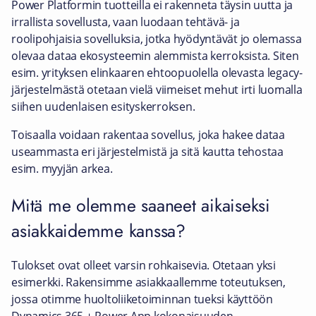
Power Platformin tuotteilla ei rakenneta täysin uutta ja
irrallista sovellusta, vaan luodaan tehtävä- ja
roolipohjaisia sovelluksia, jotka hyödyntävät jo olemassa
olevaa dataa ekosysteemin alemmista kerroksista. Siten
esim. yrityksen elinkaaren ehtoopuolella olevasta legacy-
järjestelmästä otetaan vielä viimeiset mehut irti luomalla
siihen uudenlaisen esityskerroksen.
Toisaalla voidaan rakentaa sovellus, joka hakee dataa
useammasta eri järjestelmistä ja sitä kautta tehostaa
esim. myyjän arkea.
Mitä me olemme saaneet aikaiseksi
asiakkaidemme kanssa?
Tulokset ovat olleet varsin rohkaisevia. Otetaan yksi
esimerkki. Rakensimme asiakkaallemme toteutuksen,
jossa otimme huoltoliiketoiminnan tueksi käyttöön