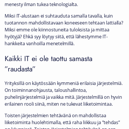
menesty ilman tukea teknologialta.
Miksi IT-alustaan ei suhtauduta samalla tavalla, kuin
tuotannon mahdollistavaan koneeseen tehtaan lattialla?
Miksi emme ole kiinnostuneita tuloksista ja mittaa
hyötyjä? Ehkä syy löytyy siitä, että lähestymme IT-
hankkeita vanhoilla menetelmillä.
Kaikki IT ei ole taottu samasta
”raudasta”
Yrityksillä on käytössään kymmeniä erilaisia järjestelmiä.
On toiminnanohjausta, taloushallintoa,
puhelinjärjestelmiä ja vaikka mitä. Järjestelmillä on hyvin
erilainen rooli siinä, miten ne tukevat liiketoimintaa.
Toisten järjestelmien tehtävänä on mahdollistaa
liiketoiminta huolehtimalla, että raha liikkuu ja ”tehdas”