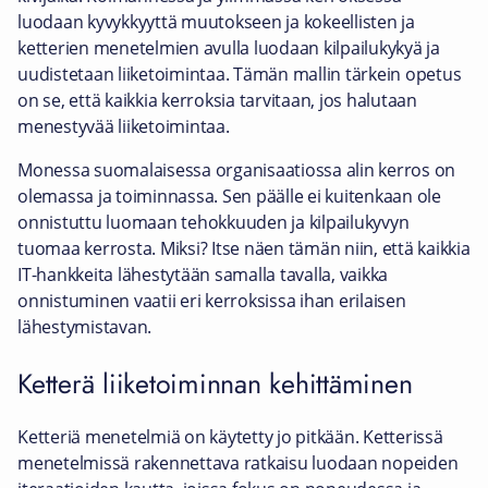
luodaan kyvykkyyttä muutokseen ja kokeellisten ja
ketterien menetelmien avulla luodaan kilpailukykyä ja
uudistetaan liiketoimintaa. Tämän mallin tärkein opetus
on se, että kaikkia kerroksia tarvitaan, jos halutaan
menestyvää liiketoimintaa.
Monessa suomalaisessa organisaatiossa alin kerros on
olemassa ja toiminnassa. Sen päälle ei kuitenkaan ole
onnistuttu luomaan tehokkuuden ja kilpailukyvyn
tuomaa kerrosta. Miksi? Itse näen tämän niin, että kaikkia
IT-hankkeita lähestytään samalla tavalla, vaikka
onnistuminen vaatii eri kerroksissa ihan erilaisen
lähestymistavan.
Ketterä liiketoiminnan kehittäminen
Ketteriä menetelmiä on käytetty jo pitkään. Ketterissä
menetelmissä rakennettava ratkaisu luodaan nopeiden