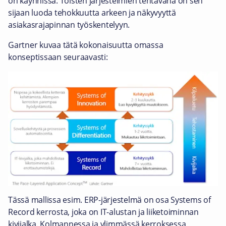
on käynnissä. Toisten järjestelmien tehtävänä on sen
sijaan luoda tehokkuutta arkeen ja näkyvyyttä
asiakasrajapinnan työskentelyyn.
Gartner kuvaa tätä kokonaisuutta omassa
konseptissaan seuraavasti:
Tässä mallissa esim. ERP-järjestelmä on osa Systems of
Record kerrosta, joka on IT-alustan ja liiketoiminnan
kivijalka. Kolmannessa ja ylimmässä kerroksessa