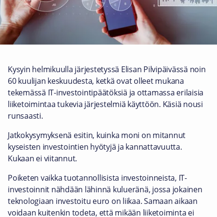
Kysyin helmikuulla järjestetyssä Elisan Pilvipäivässä noin
60 kuulijan keskuudesta, ketkä ovat olleet mukana
tekemässä IT-investointipäätöksiä ja ottamassa erilaisia
liiketoimintaa tukevia järjestelmiä käyttöön. Käsiä nousi
runsaasti.
Jatkokysymyksenä esitin, kuinka moni on mitannut
kyseisten investointien hyötyjä ja kannattavuutta.
Kukaan ei viitannut.
Poiketen vaikka tuotannollisista investoinneista, IT-
investoinnit nähdään lähinnä kulueränä, jossa jokainen
teknologiaan investoitu euro on liikaa. Samaan aikaan
voidaan kuitenkin todeta, että mikään liiketoiminta ei