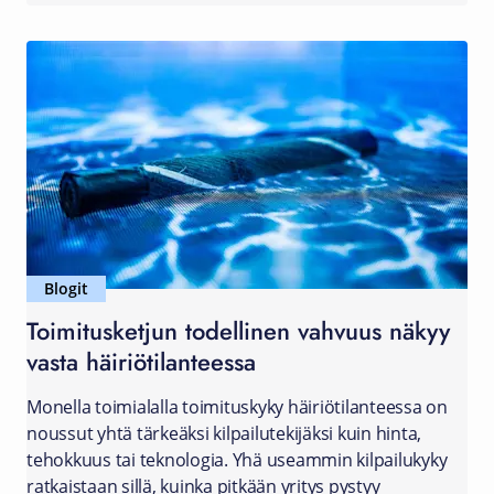
Blogit
Toimitusketjun todellinen vahvuus näkyy
vasta häiriötilanteessa
Monella toimialalla toimituskyky häiriötilanteessa on
noussut yhtä tärkeäksi kilpailutekijäksi kuin hinta,
tehokkuus tai teknologia. Yhä useammin kilpailukyky
ratkaistaan sillä, kuinka pitkään yritys pystyy