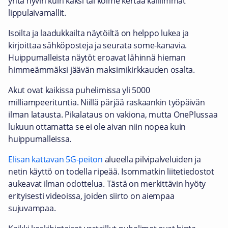
yhtä hyvin kuin kaksi tai kolme kertaa kalliimmat
lippulaivamallit.
Isoilta ja laadukkailta näytöiltä on helppo lukea ja
kirjoittaa sähköposteja ja seurata some-kanavia.
Huippumalleista näytöt eroavat lähinnä hieman
himmeämmäksi jäävän maksimikirkkauden osalta.
Akut ovat kaikissa puhelimissa yli 5000
milliampeerituntia. Niillä pärjää raskaankin työpäivän
ilman latausta. Pikalataus on vakiona, mutta OnePlussaa
lukuun ottamatta se ei ole aivan niin nopea kuin
huippumalleissa.
Elisan kattavan 5G-peiton
alueella pilvipalveluiden ja
netin käyttö on todella ripeää. Isommatkin liitetiedostot
aukeavat ilman odottelua. Tästä on merkittävin hyöty
erityisesti videoissa, joiden siirto on aiempaa
sujuvampaa.