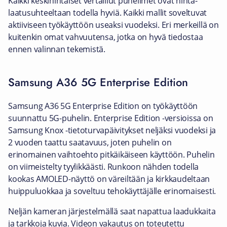
Kaikki keskihintaiset vertaillut puhelimet ovat hinta-
laatusuhteeltaan todella hyviä. Kaikki mallit soveltuvat
aktiiviseen työkäyttöön useaksi vuodeksi. Eri merkeillä on
kuitenkin omat vahvuutensa, jotka on hyvä tiedostaa
ennen valinnan tekemistä.
Samsung A36 5G Enterprise Edition
Samsung A36 5G Enterprise Edition on työkäyttöön
suunnattu 5G-puhelin. Enterprise Edition -versioissa on
Samsung Knox -tietoturvapäivitykset neljäksi vuodeksi ja
2 vuoden taattu saatavuus, joten puhelin on
erinomainen vaihtoehto pitkäikäiseen käyttöön. Puhelin
on viimeistelty tyylikkäästi. Runkoon nähden todella
kookas AMOLED-näyttö on väreiltään ja kirkkaudeltaan
huippuluokkaa ja soveltuu tehokäyttäjälle erinomaisesti.
Neljän kameran järjestelmällä saat napattua laadukkaita
ja tarkkoja kuvia. Videon vakautus on toteutettu