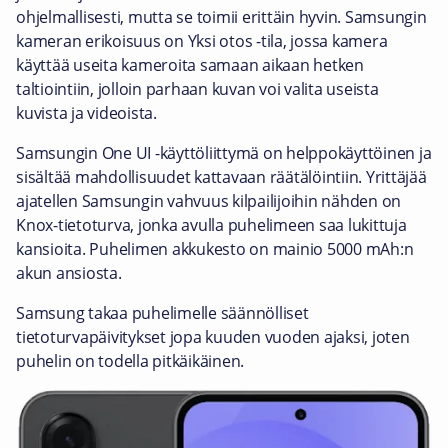
ohjelmallisesti, mutta se toimii erittäin hyvin. Samsungin
kameran erikoisuus on Yksi otos -tila, jossa kamera
käyttää useita kameroita samaan aikaan hetken
taltiointiin, jolloin parhaan kuvan voi valita useista
kuvista ja videoista.
Samsungin One UI -käyttöliittymä on helppokäyttöinen ja
sisältää mahdollisuudet kattavaan räätälöintiin. Yrittäjää
ajatellen Samsungin vahvuus kilpailijoihin nähden on
Knox-tietoturva, jonka avulla puhelimeen saa lukittuja
kansioita. Puhelimen akkukesto on mainio 5000 mAh:n
akun ansiosta.
Samsung takaa puhelimelle säännölliset
tietoturvapäivitykset jopa kuuden vuoden ajaksi, joten
puhelin on todella pitkäikäinen.