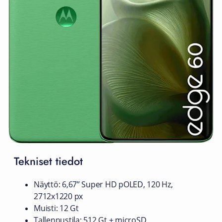
Tekniset tiedot
Näyttö: 6,67’’ Super HD pOLED, 120 Hz,
2712x1220 px
Muisti: 12 Gt
Tallennustila: 512 Gt + microSD