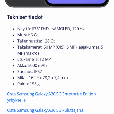
Tekniset tiedot
Näyttö: 676’’ FHD+ sAMOLED, 120 Hz
Muisti: 6 Gt
Tallennustila: 128 Gt
Takakamerat: 50 MP (OIS), 8 MP (laajakulma), 5
MP (makro)
Etukamera: 12 MP
Akku: 5000 mAh
Suojaus: IP67
Mitat: 162,9 x 78,2 x 7,4 mm
Paino: 195 g
Osta Samsung Galaxy A36 5G Enterprise Edition
yritykselle
Osta Samsung Galaxy A36 5G kuluttajana