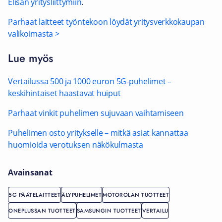
Elisan yritysliittymiin
.​
Parhaat laitteet työntekoon löydät yritysverkkokaupan
valikoimasta >
Lue myös
Vertailussa 500 ja 1000 euron 5G-puhelimet –
keskihintaiset haastavat huiput
Parhaat vinkit puhelimen sujuvaan vaihtamiseen
Puhelimen osto yritykselle – mitkä asiat kannattaa
huomioida verotuksen näkökulmasta
Avainsanat
5G PÄÄTELAITTEET
ÄLYPUHELIMET
MOTOROLAN TUOTTEET
ONEPLUSSAN TUOTTEET
SAMSUNGIN TUOTTEET
VERTAILU