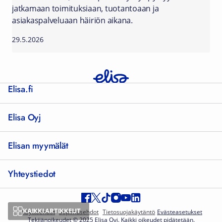
jatkamaan toimituksiaan, tuotantoaan ja
asiakaspalveluaan häiriön aikana.
29.5.2026
Elisa.fi
Elisa Oyj
Elisan myymälät
Yhteystiedot
KAIKKI ARTIKKELIT
Käyttöehdot
Sopimusehdot
Tietosuojakäytäntö
Evästeasetukset
Tekijänoikeudet © 2025 Elisa Oyj. Kaikki oikeudet pidätetään.