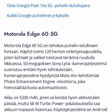
Osta Google Pixel 10a 5G -puhelin kuluttajana
Kaikki Google puhelimet yrityksille
Motorola Edge 60 5G
Motorola Edge 60 5G on tehokas puhelin edulliseen
hintaan. Näyttö toimii 120 hertsin virkistystaajuudella,
joten kohteet ja valikot toistuvat terävinä ruudulla
liikkuessa. 50-megapiksen Sony Lytia -kamerajärjestelmä
suoriutuu erittäin hyvin tehtävästään.
Kamerajärjestelmä hyödyntää Moto AI:n kehittämää
Photo Enhancement Engine -moottoria, joka
hienosäätää kuvia automaattisesti.
Akku on 5200 mAh, joten se kestää hyvin aktiivistakin
päivää, mutta 68 W Turbo Power -pikalatauksella saa
akkuun nopeasti lisävirtaa. Käyttöjärjestelmä on Android