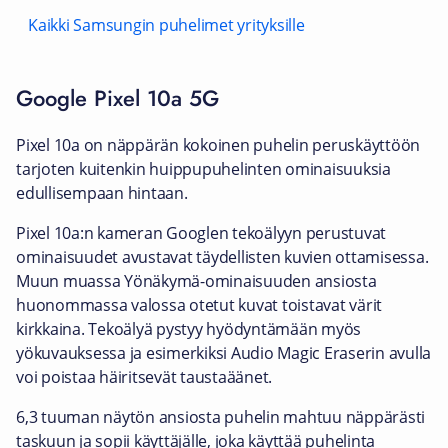
Kaikki Samsungin puhelimet yrityksille
Google Pixel 10a 5G
Pixel 10a on näppärän kokoinen puhelin peruskäyttöön
tarjoten kuitenkin huippupuhelinten ominaisuuksia
edullisempaan hintaan.
Pixel 10a:n kameran Googlen tekoälyyn perustuvat
ominaisuudet avustavat täydellisten kuvien ottamisessa.
Muun muassa Yönäkymä-ominaisuuden ansiosta
huonommassa valossa otetut kuvat toistavat värit
kirkkaina. Tekoälyä pystyy hyödyntämään myös
yökuvauksessa ja esimerkiksi Audio Magic Eraserin avulla
voi poistaa häiritsevät taustaäänet.
6,3 tuuman näytön ansiosta puhelin mahtuu näppärästi
taskuun ja sopii käyttäjälle, joka käyttää puhelinta