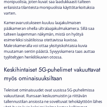
monipuolisia, joten kuvat saa laadukkaasti talteen
erilaisista tilanteista monipuolisia käyttötarkoituksia
varten.
Kameravarustukseen kuuluu laajakulmaisen
pääkameran ohella ultralaajakulmakamera. Sillä saa
talteen laajemman näkymän, mistä on hyötyä
esimerkiksi sisätiloissa otettavissa kuvissa.
Makrokameralla voi ottaa yksityiskohtaisia kuvia
muutaman sentin päästä. Syvyyskamera taas auttaa
tyyliteltyjen henkilökuvien otossa.
Keskihintaiset 5G-puhelimet vakuuttavat
myös ominaisuuksiltaan
Tekniset ominaisuudet ovat uusissa 5G-puhelimissa
vakuuttavat. Runsaan keskusmuistin ja riittävän
tallennustilan ansiosta ne soveltuvat tehokäyttöön lähes