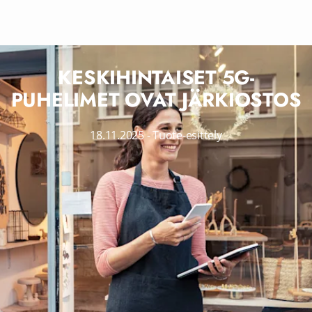
KESKIHINTAISET 5G-
PUHELIMET OVAT JÄRKIOSTOS
18.11.2025
-
Tuote-esittely