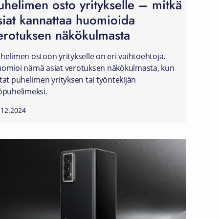
uhelimen osto yritykselle – mitkä
siat kannattaa huomioida
erotuksen näkökulmasta
helimen ostoon yritykselle on eri vaihtoehtoja.
omioi nämä asiat verotuksen näkökulmasta, kun
tat puhelimen yrityksen tai työntekijän
öpuhelimeksi.
.12.2024