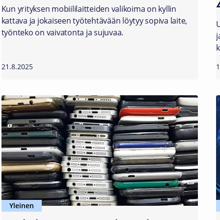
Kun yrityksen mobiililaitteiden valikoima on kyllin
kattava ja jokaiseen työtehtävään löytyy sopiva laite,
U
työnteko on vaivatonta ja sujuvaa.
j
k
21.8.2025
1
Yleinen