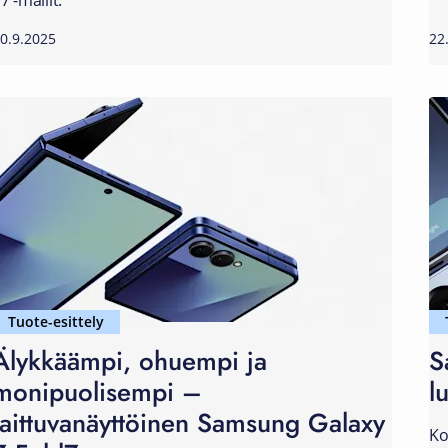
7 -mallit.
0.9.2025
22
Tuote-esittely
Älykkäämpi, ohuempi ja
S
monipuolisempi –
l
taittuvanäyttöinen Samsung Galaxy
Ko