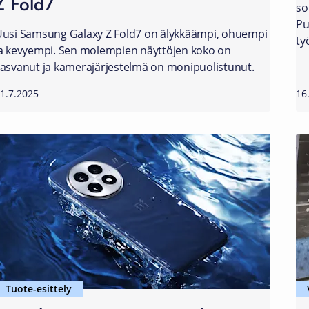
Z Fold7
so
Pu
usi Samsung Galaxy Z Fold7 on älykkäämpi, ohuempi
ty
a kevyempi. Sen molempien näyttöjen koko on
asvanut ja kamerajärjestelmä on monipuolistunut.
1.7.2025
16
Tuote-esittely