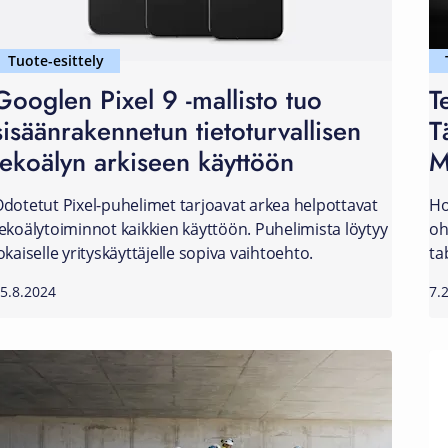
Tuote-esittely
Googlen Pixel 9 -mallisto tuo
T
sisäänrakennetun tietoturvallisen
T
tekoälyn arkiseen käyttöön
M
dotetut Pixel-puhelimet tarjoavat arkea helpottavat
Ho
ekoälytoiminnot kaikkien käyttöön. Puhelimista löytyy
oh
okaiselle yrityskäyttäjelle sopiva vaihtoehto.
ta
5.8.2024
7.