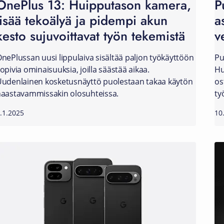
OnePlus 13: Huipputason kamera,
P
lisää tekoälyä ja pidempi akun
a
kesto sujuvoittavat työn tekemistä
v
nePlussan uusi lippulaiva sisältää paljon työkäyttöön
Pu
opivia ominaisuuksia, joilla säästää aikaa.
Hu
udenlainen kosketusnäyttö puolestaan takaa käytön
os
aastavammissakin olosuhteissa.
ty
.1.2025
10