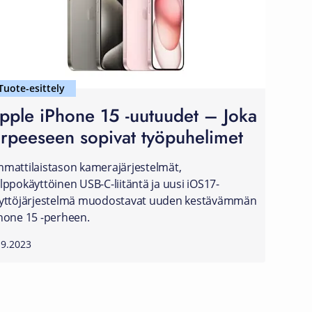
Tuote-esittely
pple iPhone 15 -uutuudet – Joka
arpeeseen sopivat työpuhelimet
mattilaistason kamerajärjestelmät,
lppokäyttöinen USB-C-liitäntä ja uusi iOS17-
yttöjärjestelmä muodostavat uuden kestävämmän
hone 15 -perheen.
.9.2023