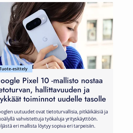
Tuote-esittely
oogle Pixel 10 -mallisto nostaa
ietoturvan, hallittavuuden ja
lykkäät toiminnot uudelle tasolle
oglen uutuudet ovat tietoturvallisia, pitkäikäisiä ja
koälyllä vahvistettuja työkaluja yrityskäyttöön.
ljästä eri mallista löytyy sopiva eri tarpeisiin.