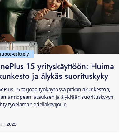
Tuote-esittely
nePlus 15 yrityskäyttöön: Huima
kunkesto ja älykäs suorituskyky
ePlus 15 tarjoaa työkäytössä pitkän akunkeston,
lamannopean latauksen ja älykkään suorituskyvyn.
hty työelämän edelläkävijöille.
.11.2025