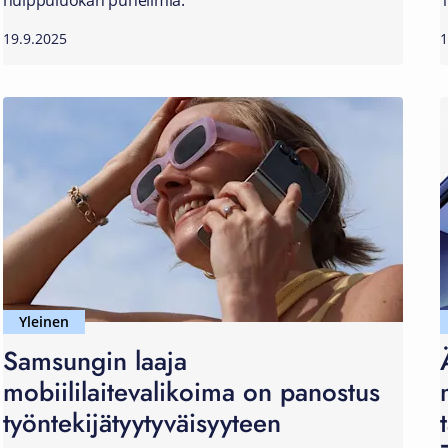
huippuluokan puhelimia.
1
19.9.2025
1
Yleinen
Samsungin laaja
mobiililaitevalikoima on panostus
työntekijätyytyväisyyteen