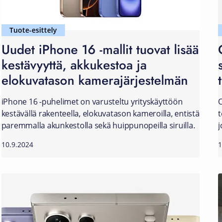
Tuote-esittely
Uudet iPhone 16 -mallit tuovat lisää
kestävyyttä, akkukestoa ja
elokuvatason kamerajärjestelmän
iPhone 16 -puhelimet on varusteltu yrityskäyttöön
O
kestävällä rakenteella, elokuvatason kameroilla, entistä
t
paremmalla akunkestolla sekä huippunopeilla siruilla.
j
10.9.2024
1