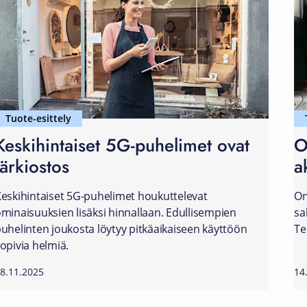
Tuote-esittely
Keskihintaiset 5G-puhelimet ovat
O
järkiostos
a
eskihintaiset 5G-puhelimet houkuttelevat
On
minaisuuksien lisäksi hinnallaan. Edullisempien
sa
uhelinten joukosta löytyy pitkäaikaiseen käyttöön
Te
opivia helmiä.
8.11.2025
14