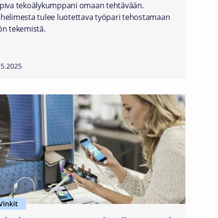
piva tekoälykumppani omaan tehtävään.
helimesta tulee luotettava työpari tehostamaan
ön tekemistä.
.5.2025
Vinkit