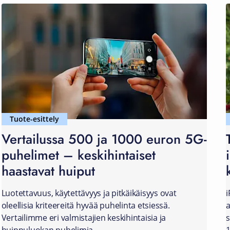
Tuote-esittely
Vertailussa 500 ja 1000 euron 5G-
puhelimet – keskihintaiset
haastavat huiput
Luotettavuus, käytettävyys ja pitkäikäisyys ovat
i
oleellisia kriteereitä hyvää puhelinta etsiessä.
a
Vertailimme eri valmistajien keskihintaisia ja
s