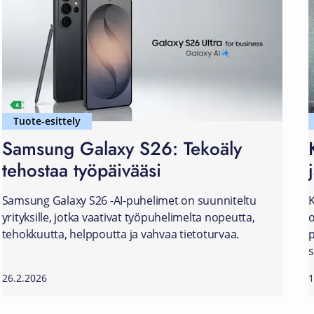
Tuote-esittely
Samsung Galaxy S26: Tekoäly
tehostaa työpäivääsi
Samsung Galaxy S26 -AI-puhelimet on suunniteltu
K
yrityksille, jotka vaativat työpuhelimelta nopeutta,
o
tehokkuutta, helppoutta ja vahvaa tietoturvaa.
p
s
26.2.2026
1