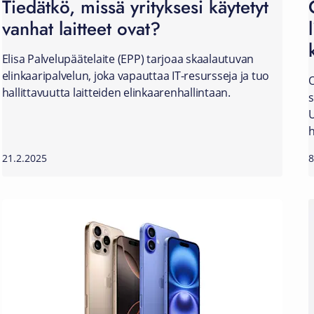
Tiedätkö, missä yrityksesi käytetyt
vanhat laitteet ovat?
Elisa Palvelupäätelaite (EPP) tarjoaa skaalautuvan
elinkaaripalvelun, joka vapauttaa IT-resursseja ja tuo
O
hallittavuutta laitteiden elinkaarenhallintaan.
s
U
h
21.2.2025
8