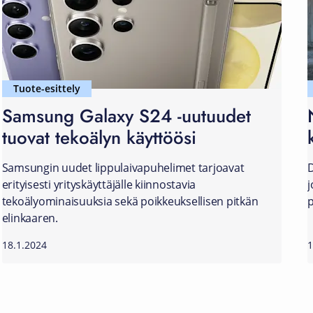
Tuote-esittely
Samsung Galaxy S24 -uutuudet
tuovat tekoälyn käyttöösi
Samsungin uudet lippulaivapuhelimet tarjoavat
D
erityisesti yrityskäyttäjälle kiinnostavia
j
tekoälyominaisuuksia sekä poikkeuksellisen pitkän
p
elinkaaren.
18.1.2024
1