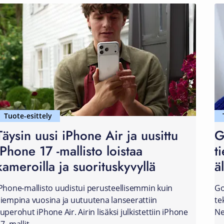
Tuote-esittely
Täysin uusi iPhone Air ja uusittu
G
iPhone 17 -mallisto loistaa
t
kameroilla ja suorituskyvyllä
ä
Phone-mallisto uudistui perusteellisemmin kuin
Go
iempina vuosina ja uutuutena lanseerattiin
te
uperohut iPhone Air. Airin lisäksi julkistettiin iPhone
Ne