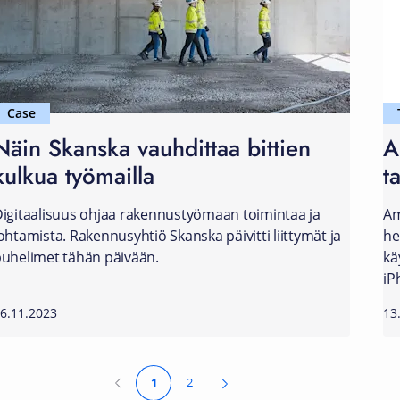
Case
Näin Skanska vauhdittaa bittien
A
kulkua työmailla
t
igitaalisuus ohjaa rakennustyömaan toimintaa ja
Am
ohtamista. Rakennusyhtiö Skanska päivitti liittymät ja
he
uhelimet tähän päivään.
kä
iP
6.11.2023
13
1
2