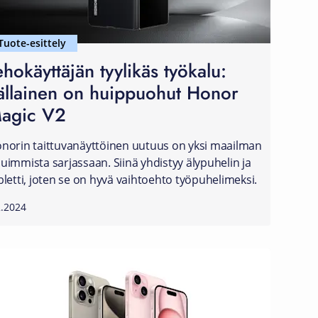
Tuote-esittely
ehokäyttäjän tyylikäs työkalu:
ällainen on huippuohut Honor
agic V2
norin taittuvanäyttöinen uutuus on yksi maailman
uimmista sarjassaan. Siinä yhdistyy älypuhelin ja
bletti, joten se on hyvä vaihtoehto työpuhelimeksi.
2.2024