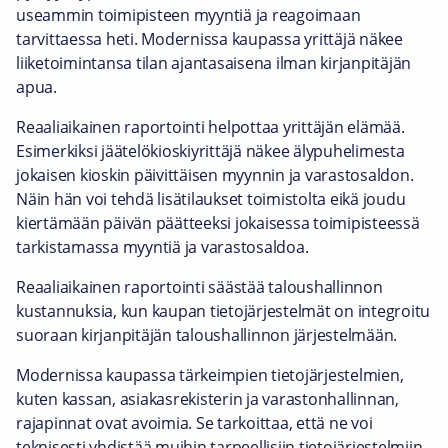
useammin toimipisteen myyntiä ja reagoimaan
tarvittaessa heti. Modernissa kaupassa yrittäjä näkee
liiketoimintansa tilan ajantasaisena ilman kirjanpitäjän
apua.
Reaaliaikainen raportointi helpottaa yrittäjän elämää.
Esimerkiksi jäätelökioskiyrittäjä näkee älypuhelimesta
jokaisen kioskin päivittäisen myynnin ja varastosaldon.
Näin hän voi tehdä lisätilaukset toimistolta eikä joudu
kiertämään päivän päätteeksi jokaisessa toimipisteessä
tarkistamassa myyntiä ja varastosaldoa.
Reaaliaikainen raportointi säästää taloushallinnon
kustannuksia, kun kaupan tietojärjestelmät on integroitu
suoraan kirjanpitäjän taloushallinnon järjestelmään.
Modernissa kaupassa tärkeimpien tietojärjestelmien,
kuten kassan, asiakasrekisterin ja varastonhallinnan,
rajapinnat ovat avoimia. Se tarkoittaa, että ne voi
teknisesti yhdistää muihin tarpeellisiin tietojärjestelmiin