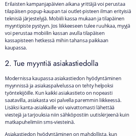
Erilaisten kampanjapäivien aikana yrittäjä voi perustaa
tilapäisen popup-kaupan tai outlet-pisteen ilman erityisiä
teknisiä järjestelyjä. Mobiili kassa mukaan ja tilapäinen
myyntipiste pystyyn. Jos liikkeeseen tulee ruuhkaa, myyjä
voi perustaa mobiilin kassan avulla tilapäisen
kassapisteen hetkessä mihin tahansa paikkaan
kaupassa.
2. Tue myyntiä asiakastiedolla
Modernissa kaupassa asiakastiedon hyödyntäminen
myynnissä ja asiakaspalvelussa on tehty helpoksi
työntekijöille. Kun kaikki asiakastieto on nopeasti
saatavilla, asiakasta voi palvella paremmin liikkeessä.
Lisäksi kanta-asiakkaille voi vaivattomasti lähettää
viestejä ja tarjouksia niin sähköpostiin uutiskirjeenä kuin
matkapuhelimiin sms-viesteinä.
Asiakastiedon hyödyntäminen on mahdollista, kun