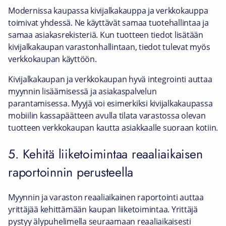
Modernissa kaupassa kivijalkakauppa ja verkkokauppa
toimivat yhdessä. Ne käyttävät samaa tuotehallintaa ja
samaa asiakasrekisteriä. Kun tuotteen tiedot lisätään
kivijalkakaupan varastonhallintaan, tiedot tulevat myös
verkkokaupan käyttöön.
Kivijalkakaupan ja verkkokaupan hyvä integrointi auttaa
myynnin lisäämisessä ja asiakaspalvelun
parantamisessa. Myyjä voi esimerkiksi kivijalkakaupassa
mobiilin kassapäätteen avulla tilata varastossa olevan
tuotteen verkkokaupan kautta asiakkaalle suoraan kotiin.
5. Kehitä liiketoimintaa reaaliaikaisen
raportoinnin perusteella
Myynnin ja varaston reaaliaikainen raportointi auttaa
yrittäjää kehittämään kaupan liiketoimintaa. Yrittäjä
pystyy älypuhelimella seuraamaan reaaliaikaisesti