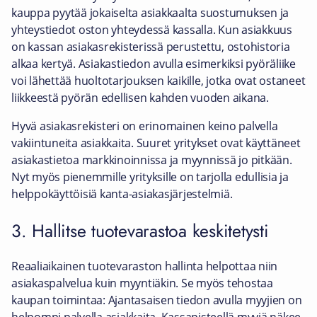
kauppa pyytää jokaiselta asiakkaalta suostumuksen ja
yhteystiedot oston yhteydessä kassalla. Kun asiakkuus
on kassan asiakasrekisterissä perustettu, ostohistoria
alkaa kertyä. Asiakastiedon avulla esimerkiksi pyöräliike
voi lähettää huoltotarjouksen kaikille, jotka ovat ostaneet
liikkeestä pyörän edellisen kahden vuoden aikana.
Hyvä asiakasrekisteri on erinomainen keino palvella
vakiintuneita asiakkaita. Suuret yritykset ovat käyttäneet
asiakastietoa markkinoinnissa ja myynnissä jo pitkään.
Nyt myös pienemmille yrityksille on tarjolla edullisia ja
helppokäyttöisiä kanta-asiakasjärjestelmiä.
3. Hallitse tuotevarastoa keskitetysti
Reaaliaikainen tuotevaraston hallinta helpottaa niin
asiakaspalvelua kuin myyntiäkin. Se myös tehostaa
kaupan toimintaa: Ajantasaisen tiedon avulla myyjien on