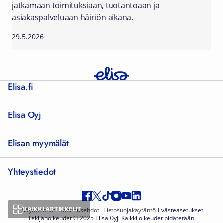
jatkamaan toimituksiaan, tuotantoaan ja
asiakaspalveluaan häiriön aikana.
29.5.2026
Elisa.fi
Elisa Oyj
Elisan myymälät
Yhteystiedot
KAIKKI ARTIKKELIT
Käyttöehdot
Sopimusehdot
Tietosuojakäytäntö
Evästeasetukset
Tekijänoikeudet © 2025 Elisa Oyj. Kaikki oikeudet pidätetään.