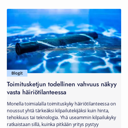
Blogit
Toimitusketjun todellinen vahvuus näkyy
vasta häiriötilanteessa
Monella toimialalla toimituskyky häiriötilanteessa on
noussut yhtä tärkeäksi kilpailutekijäksi kuin hinta,
tehokkuus tai teknologia. Yhä useammin kilpailukyky
ratkaistaan sillä, kuinka pitkään yritys pystyy