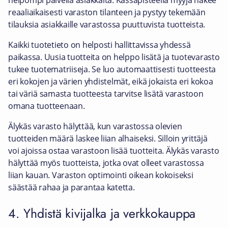
helpompi palvella asiakkaita. Kassapisteellä myyjä näkee
reaaliaikaisesti varaston tilanteen ja pystyy tekemään
tilauksia asiakkaille varastossa puuttuvista tuotteista.
Kaikki tuotetieto on helposti hallittavissa yhdessä
paikassa. Uusia tuotteita on helppo lisätä ja tuotevarasto
tukee tuotematriiseja. Se luo automaattisesti tuotteesta
eri kokojen ja värien yhdistelmät, eikä jokaista eri kokoa
tai väriä samasta tuotteesta tarvitse lisätä varastoon
omana tuotteenaan.
Älykäs varasto hälyttää, kun varastossa olevien
tuotteiden määrä laskee liian alhaiseksi. Silloin yrittäjä
voi ajoissa ostaa varastoon lisää tuotteita. Älykäs varasto
hälyttää myös tuotteista, jotka ovat olleet varastossa
liian kauan. Varaston optimointi oikean kokoiseksi
säästää rahaa ja parantaa katetta.
4. Yhdistä kivijalka ja verkkokauppa