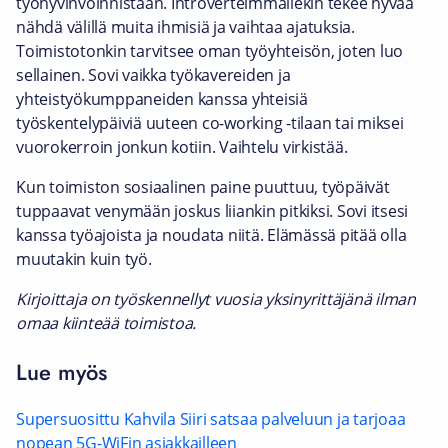
työhyvinvoinnistaan. Introverteimmallekin tekee hyvää
nähdä välillä muita ihmisiä ja vaihtaa ajatuksia.
Toimistotonkin tarvitsee oman työyhteisön, joten luo
sellainen. Sovi vaikka työkavereiden ja
yhteistyökumppaneiden kanssa yhteisiä
työskentelypäiviä uuteen co-working -tilaan tai miksei
vuorokerroin jonkun kotiin. Vaihtelu virkistää.
Kun toimiston sosiaalinen paine puuttuu, työpäivät
tuppaavat venymään joskus liiankin pitkiksi. Sovi itsesi
kanssa työajoista ja noudata niitä. Elämässä pitää olla
muutakin kuin työ.
Kirjoittaja on työskennellyt vuosia yksinyrittäjänä ilman
omaa kiinteää toimistoa.
Lue myös
Supersuosittu Kahvila Siiri satsaa palveluun ja tarjoaa
nopean 5G-WiFin asiakkailleen