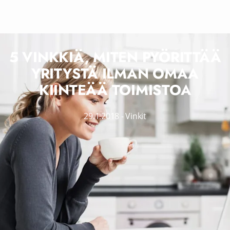
5 VINKKIÄ, MITEN PYÖRITTÄÄ
YRITYSTÄ ILMAN OMAA
KIINTEÄÄ TOIMISTOA
29.1.2018
-
Vinkit