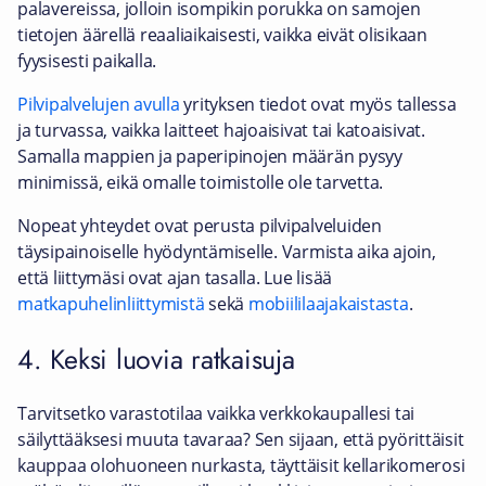
palavereissa, jolloin isompikin porukka on samojen
tietojen äärellä reaaliaikaisesti, vaikka eivät olisikaan
fyysisesti paikalla.
Pilvipalvelujen avulla
yrityksen tiedot ovat myös tallessa
ja turvassa, vaikka laitteet hajoaisivat tai katoaisivat.
Samalla mappien ja paperipinojen määrän pysyy
minimissä, eikä omalle toimistolle ole tarvetta.
Nopeat yhteydet ovat perusta pilvipalveluiden
täysipainoiselle hyödyntämiselle. Varmista aika ajoin,
että liittymäsi ovat ajan tasalla. Lue lisää
matkapuhelinliittymistä
sekä
mobiililaajakaistasta
.
4. Keksi luovia ratkaisuja
Tarvitsetko varastotilaa vaikka verkkokaupallesi tai
säilyttääksesi muuta tavaraa? Sen sijaan, että pyörittäisit
kauppaa olohuoneen nurkasta, täyttäisit kellarikomerosi