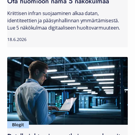
Ota huomioon nämä 5 näkökulmaa
Kriittisen infran suojaaminen alkaa datan,
identiteettien ja pääsynhallinnan ymmärtämisestä.
Lue 5 näkökulmaa digitaaliseen huoltovarmuuteen.
18.6.2026
Blogit