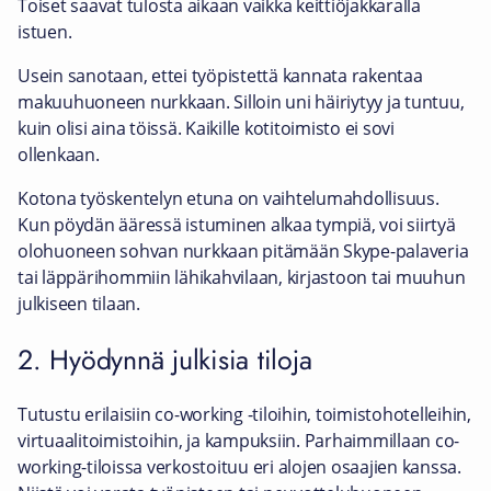
Toiset saavat tulosta aikaan vaikka keittiöjakkaralla
istuen.
Usein sanotaan, ettei työpistettä kannata rakentaa
makuuhuoneen nurkkaan. Silloin uni häiriytyy ja tuntuu,
kuin olisi aina töissä. Kaikille kotitoimisto ei sovi
ollenkaan.
Kotona työskentelyn etuna on vaihtelumahdollisuus.
Kun pöydän ääressä istuminen alkaa tympiä, voi siirtyä
olohuoneen sohvan nurkkaan pitämään Skype-palaveria
tai läppärihommiin lähikahvilaan, kirjastoon tai muuhun
julkiseen tilaan.
2. Hyödynnä julkisia tiloja
Tutustu erilaisiin co-working -tiloihin, toimistohotelleihin,
virtuaalitoimistoihin, ja kampuksiin. Parhaimmillaan co-
working-tiloissa verkostoituu eri alojen osaajien kanssa.