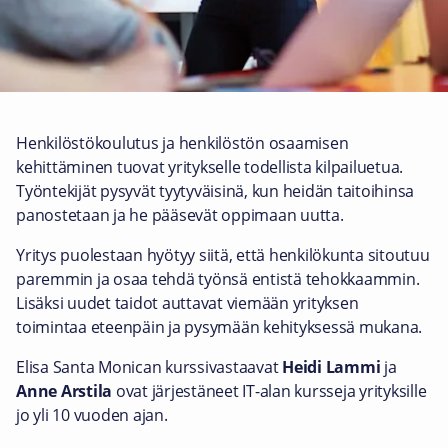
Henkilöstökoulutus ja henkilöstön osaamisen
kehittäminen tuovat yritykselle todellista kilpailuetua.
Työntekijät pysyvät tyytyväisinä, kun heidän taitoihinsa
panostetaan ja he pääsevät oppimaan uutta.
Yritys puolestaan hyötyy siitä, että henkilökunta sitoutuu
paremmin ja osaa tehdä työnsä entistä tehokkaammin.
Lisäksi uudet taidot auttavat viemään yrityksen
toimintaa eteenpäin ja pysymään kehityksessä mukana.
Elisa Santa Monican kurssivastaavat
Heidi Lammi
ja
Anne Arstila
ovat järjestäneet IT-alan kursseja yrityksille
jo yli 10 vuoden ajan.