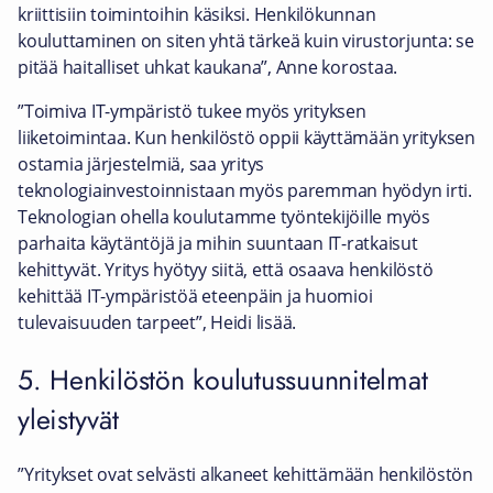
kriittisiin toimintoihin käsiksi. Henkilökunnan
kouluttaminen on siten yhtä tärkeä kuin virustorjunta: se
pitää haitalliset uhkat kaukana”, Anne korostaa.
”Toimiva IT-ympäristö tukee myös yrityksen
liiketoimintaa. Kun henkilöstö oppii käyttämään yrityksen
ostamia järjestelmiä, saa yritys
teknologiainvestoinnistaan myös paremman hyödyn irti.
Teknologian ohella koulutamme työntekijöille myös
parhaita käytäntöjä ja mihin suuntaan IT-ratkaisut
kehittyvät. Yritys hyötyy siitä, että osaava henkilöstö
kehittää IT-ympäristöä eteenpäin ja huomioi
tulevaisuuden tarpeet”, Heidi lisää.
5. Henkilöstön koulutussuunnitelmat
yleistyvät
”Yritykset ovat selvästi alkaneet kehittämään henkilöstön