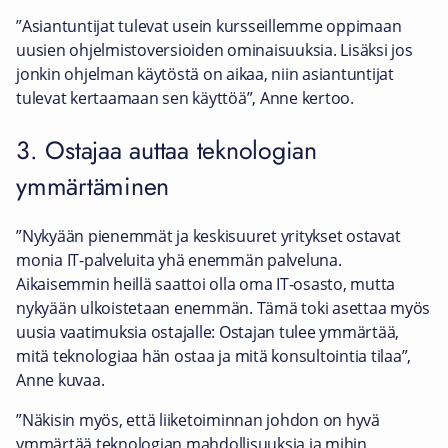
”Asiantuntijat tulevat usein kursseillemme oppimaan
uusien ohjelmistoversioiden ominaisuuksia. Lisäksi jos
jonkin ohjelman käytöstä on aikaa, niin asiantuntijat
tulevat kertaamaan sen käyttöä”, Anne kertoo.
3. Ostajaa auttaa teknologian
ymmärtäminen
”Nykyään pienemmät ja keskisuuret yritykset ostavat
monia IT-palveluita yhä enemmän palveluna.
Aikaisemmin heillä saattoi olla oma IT-osasto, mutta
nykyään ulkoistetaan enemmän. Tämä toki asettaa myös
uusia vaatimuksia ostajalle: Ostajan tulee ymmärtää,
mitä teknologiaa hän ostaa ja mitä konsultointia tilaa”,
Anne kuvaa.
”Näkisin myös, että liiketoiminnan johdon on hyvä
ymmärtää teknologian mahdollisuuksia ja mihin