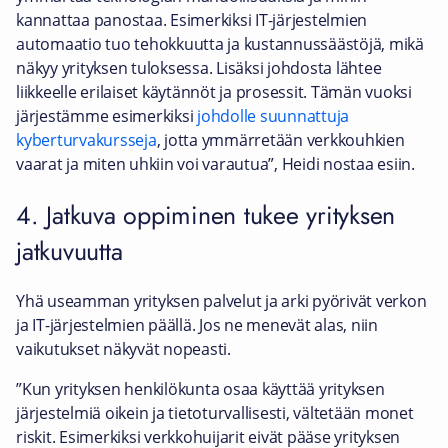
kannattaa panostaa. Esimerkiksi IT-järjestelmien
automaatio tuo tehokkuutta ja kustannussäästöjä, mikä
näkyy yrityksen tuloksessa. Lisäksi johdosta lähtee
liikkeelle erilaiset käytännöt ja prosessit. Tämän vuoksi
järjestämme esimerkiksi
johdolle suunnattuja
kyberturvakursseja
, jotta ymmärretään verkkouhkien
vaarat ja miten uhkiin voi varautua”, Heidi nostaa esiin.
4. Jatkuva oppiminen tukee yrityksen
jatkuvuutta
Yhä useamman yrityksen palvelut ja arki pyörivät verkon
ja IT-järjestelmien päällä. Jos ne menevät alas, niin
vaikutukset näkyvät nopeasti.
”Kun yrityksen henkilökunta osaa käyttää yrityksen
järjestelmiä oikein ja tietoturvallisesti, vältetään monet
riskit. Esimerkiksi verkkohuijarit eivät pääse yrityksen