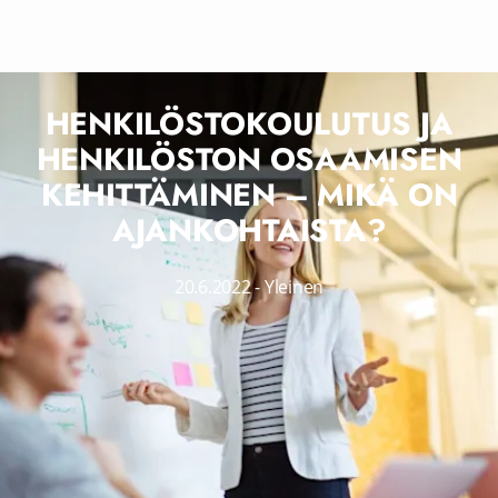
HENKILÖSTOKOULUTUS JA
HENKILÖSTON OSAAMISEN
KEHITTÄMINEN – MIKÄ ON
AJANKOHTAISTA?
20.6.2022
-
Yleinen