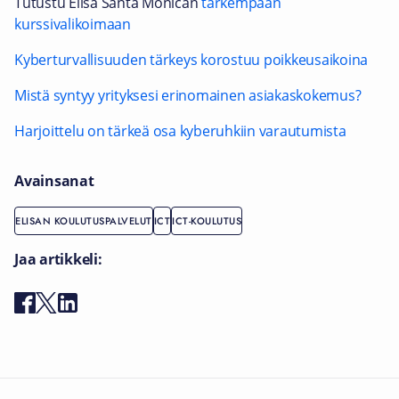
Tutustu Elisa Santa Monican
tarkempaan
kurssivalikoimaan
Kyberturvallisuuden tärkeys korostuu poikkeusaikoina
Mistä syntyy yrityksesi erinomainen asiakaskokemus?
Harjoittelu on tärkeä osa kyberuhkiin varautumista
Avainsanat
ELISAN KOULUTUSPALVELUT
ICT
ICT-KOULUTUS
Jaa artikkeli: