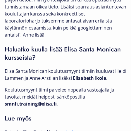
tunnistamaan oikea tieto. Lisäksi sparraus asiantuntevan
kouluttajan kanssa sekä konkreettiset
laboratorioharjoituksemme antavat aivan erilaista
käytännön osaamista, kuin pelkkä googlettaminen
antaisi”, Anne lisää.
Haluatko kuulla lisää Elisa Santa Monican
kursseista?
Elisa Santa Monican koulutusmyyntitiimiin kuuluvat Heidi
Lammen ja Anne Arstilan lisäksi
Elisabeth Ikola
.
Koulutusmyyntitiimi palvelee nopealla vasteajalla ja
tavoitat meidät helposti sähköpostilla
smnfi.training@elisa.fi.
Lue myös