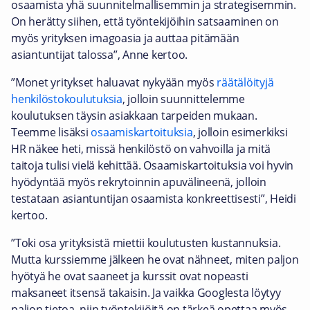
osaamista yhä suunnitelmallisemmin ja strategisemmin.
On herätty siihen, että työntekijöihin satsaaminen on
myös yrityksen imagoasia ja auttaa pitämään
asiantuntijat talossa”, Anne kertoo.
”Monet yritykset haluavat nykyään myös
räätälöityjä
henkilöstokoulutuksia
, jolloin suunnittelemme
koulutuksen täysin asiakkaan tarpeiden mukaan.
Teemme lisäksi
osaamiskartoituksia
, jolloin esimerkiksi
HR näkee heti, missä henkilöstö on vahvoilla ja mitä
taitoja tulisi vielä kehittää. Osaamiskartoituksia voi hyvin
hyödyntää myös rekrytoinnin apuvälineenä, jolloin
testataan asiantuntijan osaamista konkreettisesti”, Heidi
kertoo.
”Toki osa yrityksistä miettii koulutusten kustannuksia.
Mutta kurssiemme jälkeen he ovat nähneet, miten paljon
hyötyä he ovat saaneet ja kurssit ovat nopeasti
maksaneet itsensä takaisin. Ja vaikka Googlesta löytyy
paljon tietoa, niin työntekijöitä on tärkeä opettaa myös