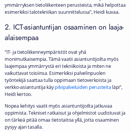
ymmärryksen tietoliikenteen perusteista, mikä helpottaa
esimerkiksi talotekniikan suunnittelussa”, Heidi kuvaa.
2. ICT-asiantuntijan osaaminen on laaja-
alaisempaa
”IT- ja tietoliikenneympäristöt ovat yhä
monimutkaisempia. Tämä vaatii asiantuntijoilta myös
laajempaa ymmärrystä eri tekniikoista ja miten ne
vaikuttavat toisiinsa. Esimerkiksi palvelinpuolen
työntekijä saattaa tulla oppimaan tietoverkoista ja
verkko-asiantuntija käy
pilvipalveluiden perusteita
läpi”,
Heidi kertoo.
Nopea kehitys vaatii myös asiantuntijoilta jatkuvaa
oppimista. Tekniset ratkaisut ja ohjelmistot uudistuvat ja
on tärkeä pitää omaa tietotaitoa yllä, jotta osaaminen
pysyy ajan tasalla.