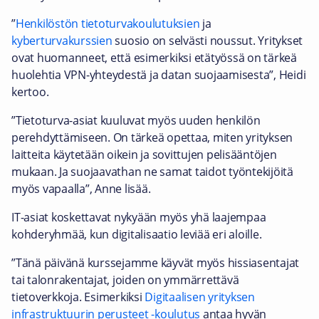
”
Henkilöstön tietoturvakoulutuksien
ja
kyberturvakurssien
suosio on selvästi noussut. Yritykset
ovat huomanneet, että esimerkiksi etätyössä on tärkeä
huolehtia VPN-yhteydestä ja datan suojaamisesta”, Heidi
kertoo.
”Tietoturva-asiat kuuluvat myös uuden henkilön
perehdyttämiseen. On tärkeä opettaa, miten yrityksen
laitteita käytetään oikein ja sovittujen pelisääntöjen
mukaan. Ja suojaavathan ne samat taidot työntekijöitä
myös vapaalla”, Anne lisää.
IT-asiat koskettavat nykyään myös yhä laajempaa
kohderyhmää, kun digitalisaatio leviää eri aloille.
”Tänä päivänä kurssejamme käyvät myös hissiasentajat
tai talonrakentajat, joiden on ymmärrettävä
tietoverkkoja. Esimerkiksi
Digitaalisen yrityksen
infrastruktuurin perusteet -koulutus
antaa hyvän