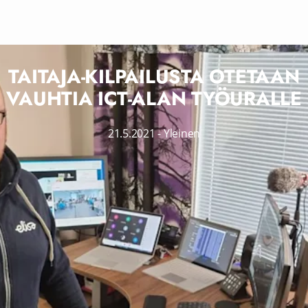
TAITAJA-KILPAILUSTA OTETAAN
VAUHTIA ICT-ALAN TYÖURALLE
21.5.2021
-
Yleinen