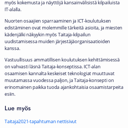
myös kokemusta ja näyttöjä kansainvälisistä kilpailuista
IT-alalla.
Nuorten osaajien sparraaminen ja ICT-koulutuksen
edistäminen ovat molemmille tärkeitä asioita, ja miesten
kädenjälki näkyykin myös Taitaja-kilpailun
uudistamisessa muiden järjestäjäorganisaatioiden
kanssa.
Vastuullisuus ammatillisen koulutuksen kehittämisessä
on vahvasti läsnä Taitaja-konseptissa. ICT-alan
osaamisen kannalta keskeiset teknologiat muuttuvat
muutamassa vuodessa paljon, ja Taitaja-konsepti on
erinomainen paikka tuoda ajankohtaisia osaamistarpeita
esiin.
Lue myös
Taitaja2021-tapahtuman nettisivut