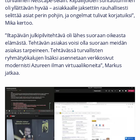
turvallinen Netscape-selain. Kilpailijoiden suhtautuminen
oli yllättävän hyvää – asiakkaalle jaksettiin rauhallisesti
selittää asiat perin pohjin, ja ongelmat tulivat korjatuiksi”,
Mika kertoo.
”Iltapäivän julkipilvitehtävä oli lähes suoraan oikeasta
elämästä. Tehtävän asiakas voisi olla suoraan meidän
asiakas tarpeineen. Tehtävässä turvallisten
ryhmätyökalujen lisäksi asennetaan verkkosivut
modernisti Azureen ilman virtuaalikoneita”, Markus
jatkaa.