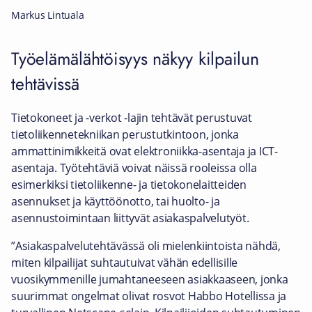
Markus Lintuala
Työelämälähtöisyys näkyy kilpailun
tehtävissä
Tietokoneet ja -verkot -lajin tehtävät perustuvat
tietoliikennetekniikan perustutkintoon, jonka
ammattinimikkeitä ovat elektroniikka-asentaja ja ICT-
asentaja. Työtehtäviä voivat näissä rooleissa olla
esimerkiksi tietoliikenne- ja tietokonelaitteiden
asennukset ja käyttöönotto, tai huolto- ja
asennustoimintaan liittyvät asiakaspalvelutyöt.
”Asiakaspalvelutehtävässä oli mielenkiintoista nähdä,
miten kilpailijat suhtautuivat vähän edellisille
vuosikymmenille jumahtaneeseen asiakkaaseen, jonka
suurimmat ongelmat olivat rosvot Habbo Hotellissa ja