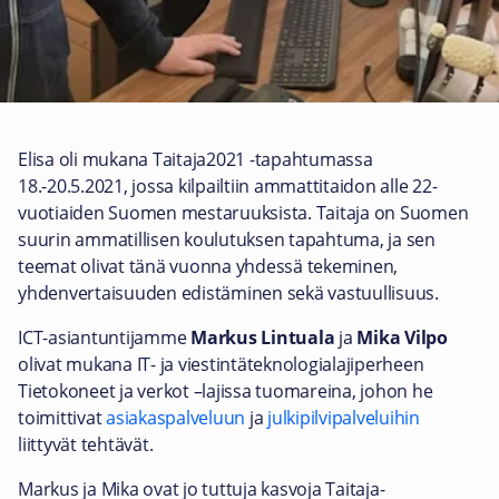
Elisa oli mukana Taitaja2021 -tapahtumassa
18.-20.5.2021, jossa kilpailtiin ammattitaidon alle 22-
vuotiaiden Suomen mestaruuksista. Taitaja on Suomen
suurin ammatillisen koulutuksen tapahtuma, ja sen
teemat olivat tänä vuonna yhdessä tekeminen,
yhdenvertaisuuden edistäminen sekä vastuullisuus.
ICT-asiantuntijamme
Markus Lintuala
ja
Mika Vilpo
olivat mukana IT- ja viestintäteknologialajiperheen
Tietokoneet ja verkot –lajissa tuomareina, johon he
toimittivat
asiakaspalveluun
ja
julkipilvipalveluihin
liittyvät tehtävät.
Markus ja Mika ovat jo tuttuja kasvoja Taitaja-