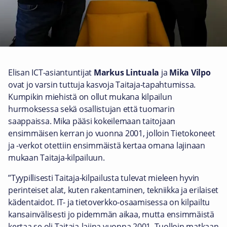
Elisan ICT-asiantuntijat
Markus Lintuala
ja
Mika Vilpo
ovat jo varsin tuttuja kasvoja Taitaja-tapahtumissa.
Kumpikin miehistä on ollut mukana kilpailun
hurmoksessa sekä osallistujan että tuomarin
saappaissa. Mika pääsi kokeilemaan taitojaan
ensimmäisen kerran jo vuonna 2001, jolloin Tietokoneet
ja -verkot otettiin ensimmäistä kertaa omana lajinaan
mukaan Taitaja-kilpailuun.
”Tyypillisesti Taitaja-kilpailusta tulevat mieleen hyvin
perinteiset alat, kuten rakentaminen, tekniikka ja erilaiset
kädentaidot. IT- ja tietoverkko-osaamisessa on kilpailtu
kansainvälisesti jo pidemmän aikaa, mutta ensimmäistä
kertaa se oli Taitaja-lajina vuonna 2001. Tuolloin matkaan