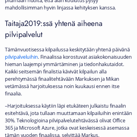
pitämään huolta, että alan koulutus pysyy
mahdollisimman hyvin linjassa kehityksen kanssa.
Taitaja2019:ssä yhtenä aiheena
pilvipalvelut
Tämänvuotisessa kilpailussa keskitytään yhtenä päivänä
pilvipalveluihin
. Finaalissa korostuvat asiakokonaisuuden
hieman laajempi ymmärtäminen ja tiedonhakutaidot.
Kaikki seitsemän finalistia kävivät kilpailun alla
perehtymässä finaalitehtävään Markuksen ja Mikan
vetämässä harjoituksessa noin kuukausi ennen itse
finaalia.
–Harjoituksessa käytiin läpi etukäteen julkaistu finaalin
esitehtävä, jota tullaan muuttamaan kilpailuihin enintään
30%. Teknologioina pilvipalvelutehtävässä olivat Office
365 ja Microsoft Azure, jotka ovat keskeisessä asemassa
tämän vuoden finaalissa, selvittää Markus.