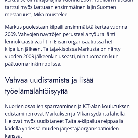
tarttui myös laatuaan ensimmäinen lajin Suomen
mestaruus”, Mika muistelee.
Markus puolestaan kilpaili ensimmäistä kertaa vuonna
2009. Vahvojen näyttöjen perusteella työura lähti
lennokkaasti vauhtiin Elisan organisaatiossa heti
kilpailun jälkeen. Taitaja-kisoissa Markusta on nähty
vuoden 2009 jälkeenkin useasti, niin tuomarin kuin
päätuomarinkin roolissa.
Vahvaa uudistamista ja lisää
työelämälähtöisyyttä
Nuorien osaajien sparraaminen ja ICT-alan koulutuksen
edistäminen ovat Markuksen ja Mikan sydäntä lähellä.
He ovat myös uudistaneet Taitaja-kilpailua reippaalla
kädellä yhdessä muiden järjestäjäorganisaatioiden
kanssa.