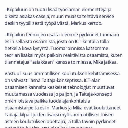
–Kilpailuun on tuotu lisää työelämän elementtejä ja
oikeita asiakas-caseja, muun muassa tehtävä service
deskin tyypillisestä työpäivästä, Markus kertoo.
–Kilpailun teemojen osalta olemme pyrkineet tuomaan
esiin sellaista osaamista, josta on ICT-kentällä tällä
hetkellä kova kysyntä. Tuomaroinnissa katsomme
teorian lisäksi myös paikoin reaktiivista osaamista, kuten
tilannetajua ”asiakkaan” kanssa toimiessa, Mika jatkaa.
Vastuullisuus ammatillisen koulutuksen kehittämisessä
on vahvasti läsnä Taitaja-konseptissa. ICT-alan
osaamisen kannalta keskeiset teknologiat muuttuvat
muutamassa vuodessa jo paljon, ja Taitaja-konsepti
onkin loistava paikka tuoda ajankohtaisia
osaamistarpeita esiin. Markus ja Mika ovat kouluttaneet
Taitaja-kilpailijoiden lisäksi myös ammatillisen toisen
asteen koulutuksen opettajia, ja tällä tavoin pyrkineet