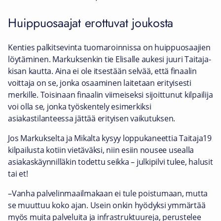
Huippuosaajat erottuvat joukosta
Kenties palkitsevinta tuomaroinnissa on huippuosaajien
löytäminen. Markuksenkin tie Elisalle aukesi juuri Taitaja-
kisan kautta. Aina ei ole itsestään selvää, että finaalin
voittaja on se, jonka osaaminen laitetaan erityisesti
merkille. Toisinaan finaalin viimeiseksi sijoittunut kilpailija
voi olla se, jonka työskentely esimerkiksi
asiakastilanteessa jättää erityisen vaikutuksen.
Jos Markukselta ja Mikalta kysyy loppukaneettia Taitaja19
kilpailusta kotiin vietäväksi, niin esiin nousee usealla
asiakaskäynnilläkin todettu seikka – julkipilvi tulee, halusit
tai et!
–Vanha palvelinmaailmakaan ei tule poistumaan, mutta
se muuttuu koko ajan. Usein onkin hyödyksi ymmärtää
myös muita palveluita ja infrastruktuureja, perustelee