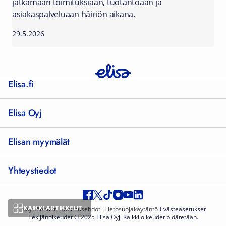
jatkamaan toimituksiaan, tuotantoaan ja
asiakaspalveluaan häiriön aikana.
29.5.2026
Elisa.fi
Elisa Oyj
Elisan myymälät
Yhteystiedot
KAIKKI ARTIKKELIT
Käyttöehdot
Sopimusehdot
Tietosuojakäytäntö
Evästeasetukset
Tekijänoikeudet © 2025 Elisa Oyj. Kaikki oikeudet pidätetään.