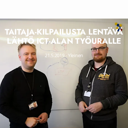
TAITAJA-KILPAILUSTA LENTÄVÄ
LÄHTÖ ICT-ALAN TYÖURALLE
21.5.2019
-
Yleinen