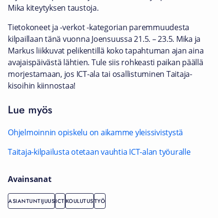
Mika kiteytyksen taustoja.
Tietokoneet ja -verkot -kategorian paremmuudesta
kilpaillaan tänä vuonna Joensuussa 21.5. – 23.5. Mika ja
Markus liikkuvat pelikentillä koko tapahtuman ajan aina
avajaispäivästä lähtien. Tule siis rohkeasti paikan päällä
morjestamaan, jos ICT-ala tai osallistuminen Taitaja-
kisoihin kiinnostaa!
Lue myös
Ohjelmoinnin opiskelu on aikamme yleissivistystä
Taitaja-kilpailusta otetaan vauhtia ICT-alan työuralle
Avainsanat
ASIANTUNTIJUUS
ICT
KOULUTUS
TYÖ