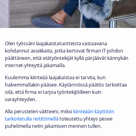
Olen työssäni laajakaistatuotteista vastaavana
kohdannut asiakkaita, jotka kertovat firman IT-johdon
päättäneen, että etätyöntekijät kyllä pärjäävät kännykän
internet-yhteyttä jakamalla.
Kuulemma kiinteää laajakaistaa ei tarvita, kun
halvemmallakin pääsee. Käytännössä päätös tarkoittaa
sitä, että firma ei tarjoa työntekijöilleen kuin
varayhteyden.
Alla perustelen väitteeni, miksi
kiinteään käyttöön
tarkoitetulla reitittimellä
toteutettu yhteys pesee
puhelimella netin jakamisen mennen tullen.