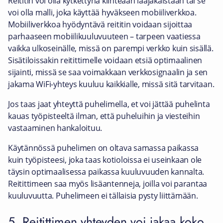
Reititin voi olla kytkettynä kiinteään laajakaistaan tai se
voi olla malli, joka käyttää hyväkseen mobiiliverkkoa.
Mobiiliverkkoa hyödyntävä reititin voidaan sijoittaa
parhaaseen mobiilikuuluvuuteen – tarpeen vaatiessa
vaikka ulkoseinälle, missä on parempi verkko kuin sisällä.
Sisätiloissakin reitittimelle voidaan etsiä optimaalinen
sijainti, missä se saa voimakkaan verkkosignaalin ja sen
jakama WiFi-yhteys kuuluu kaikkialle, missä sitä tarvitaan.
Jos taas jaat yhteyttä puhelimella, et voi jättää puhelinta
kauas työpisteeltä ilman, että puheluihin ja viesteihin
vastaaminen hankaloituu.
Käytännössä puhelimen on oltava samassa paikassa
kuin työpisteesi, joka taas kotioloissa ei useinkaan ole
täysin optimaalisessa paikassa kuuluvuuden kannalta.
Reitittimeen saa myös lisäantenneja, joilla voi parantaa
kuuluvuutta. Puhelimeen ei tällaisia pysty liittämään.
5. Reitittimen yhteyden voi jakaa koko