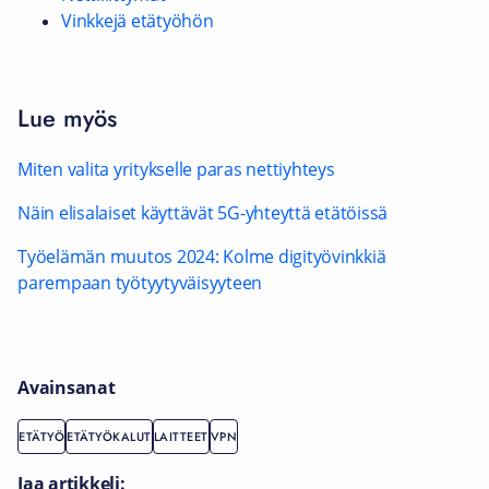
Vinkkejä etätyöhön
Lue myös
Miten valita yritykselle paras nettiyhteys
Näin elisalaiset käyttävät 5G-yhteyttä etätöissä
Työelämän muutos 2024: Kolme digityövinkkiä
parempaan työtyytyväisyyteen
Avainsanat
ETÄTYÖ
ETÄTYÖKALUT
LAITTEET
VPN
Jaa artikkeli: