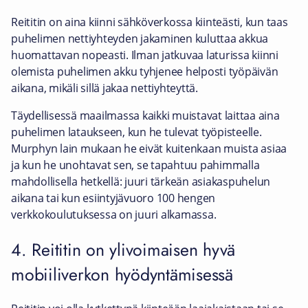
Reititin on aina kiinni sähköverkossa kiinteästi, kun taas
puhelimen nettiyhteyden jakaminen kuluttaa akkua
huomattavan nopeasti. Ilman jatkuvaa laturissa kiinni
olemista puhelimen akku tyhjenee helposti työpäivän
aikana, mikäli sillä jakaa nettiyhteyttä.
Täydellisessä maailmassa kaikki muistavat laittaa aina
puhelimen lataukseen, kun he tulevat työpisteelle.
Murphyn lain mukaan he eivät kuitenkaan muista asiaa
ja kun he unohtavat sen, se tapahtuu pahimmalla
mahdollisella hetkellä: juuri tärkeän asiakaspuhelun
aikana tai kun esiintyjävuoro 100 hengen
verkkokoulutuksessa on juuri alkamassa.
4. Reititin on ylivoimaisen hyvä
mobiiliverkon hyödyntämisessä