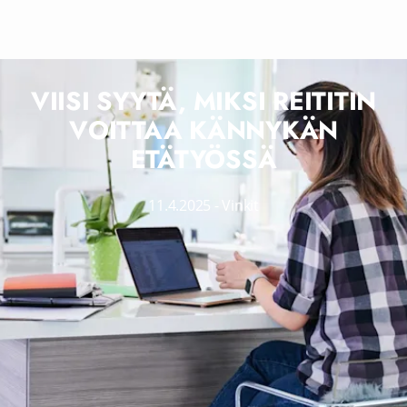
VIISI SYYTÄ, MIKSI REITITIN
VOITTAA KÄNNYKÄN
ETÄTYÖSSÄ
11.4.2025
-
Vinkit