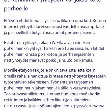
perheelle
Etätyön ehdottomasti yleisin paikka on oma koti. Kotona
internet-yhteyttä tarvitsee vuosi vuodelta useampi laite
ja perheellisillä tietysti useammat perheenjäsenet.
Reitittimen yhteys jaetaan WiFillä aivan niin kuin
puhelimenkin yhteys. Tärkein ero tulee siinä, kun lähdet
puhelimen kanssa pois kotoa, ja perheenjäsenten
nettiyhteydet menevät poikki ja huuto on kamala.
Monille etätyön tekijöille onkin tavallista, että kotiin
omalla rahalla hankittua kiinteää nettiyhteyttä käytetään
työtehtävien tekemiseen. Työnantajan tarjoaman
puhelimen netin jakaminen jää tällöin varayhteydeksi.
Toivottavasti silloin muistetaan huolehtia myös kodin
reitittimen ja kaikkien siihen liitettyjen laitteiden
tietoturvasta, jotta työnantajien tiedot pysyvät turvassa.