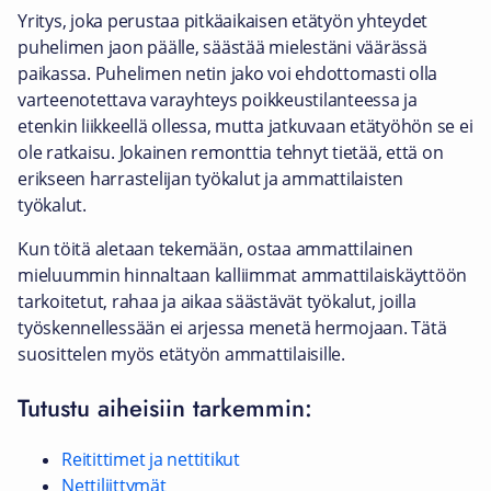
Yritys, joka perustaa pitkäaikaisen etätyön yhteydet
puhelimen jaon päälle, säästää mielestäni väärässä
paikassa. Puhelimen netin jako voi ehdottomasti olla
varteenotettava varayhteys poikkeustilanteessa ja
etenkin liikkeellä ollessa, mutta jatkuvaan etätyöhön se ei
ole ratkaisu. Jokainen remonttia tehnyt tietää, että on
erikseen harrastelijan työkalut ja ammattilaisten
työkalut.
Kun töitä aletaan tekemään, ostaa ammattilainen
mieluummin hinnaltaan kalliimmat ammattilaiskäyttöön
tarkoitetut, rahaa ja aikaa säästävät työkalut, joilla
työskennellessään ei arjessa menetä hermojaan. Tätä
suosittelen myös etätyön ammattilaisille.
Tutustu aiheisiin tarkemmin:
Reitittimet ja nettitikut
Nettiliittymät