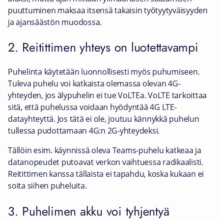
puuttuminen maksaa itsensä takaisin työtyytyväisyyden
ja ajansäästön muodossa.
2. Reitittimen yhteys on luotettavampi
Puhelinta käytetään luonnollisesti myös puhumiseen.
Tuleva puhelu voi katkaista olemassa olevan 4G-
yhteyden, jos älypuhelin ei tue VoLTEa. VoLTE tarkoittaa
sitä, että puhelussa voidaan hyödyntää 4G LTE-
datayhteyttä. Jos tätä ei ole, joutuu kännykkä puhelun
tullessa pudottamaan 4G:n 2G-yhteydeksi.
Tällöin esim. käynnissä oleva Teams-puhelu katkeaa ja
datanopeudet putoavat verkon vaihtuessa radikaalisti.
Reitittimen kanssa tällaista ei tapahdu, koska kukaan ei
soita siihen puheluita.
3. Puhelimen akku voi tyhjentyä