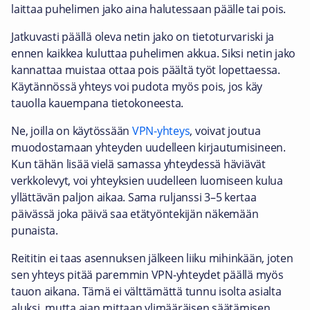
laittaa puhelimen jako aina halutessaan päälle tai pois.
Jatkuvasti päällä oleva netin jako on tietoturvariski ja
ennen kaikkea kuluttaa puhelimen akkua. Siksi netin jako
kannattaa muistaa ottaa pois päältä työt lopettaessa.
Käytännössä yhteys voi pudota myös pois, jos käy
tauolla kauempana tietokoneesta.
Ne, joilla on käytössään
VPN-yhteys
, voivat joutua
muodostamaan yhteyden uudelleen kirjautumisineen.
Kun tähän lisää vielä samassa yhteydessä häviävät
verkkolevyt, voi yhteyksien uudelleen luomiseen kulua
yllättävän paljon aikaa. Sama ruljanssi 3–5 kertaa
päivässä joka päivä saa etätyöntekijän näkemään
punaista.
Reititin ei taas asennuksen jälkeen liiku mihinkään, joten
sen yhteys pitää paremmin VPN-yhteydet päällä myös
tauon aikana. Tämä ei välttämättä tunnu isolta asialta
aluksi, mutta ajan mittaan ylimääräisen säätämisen