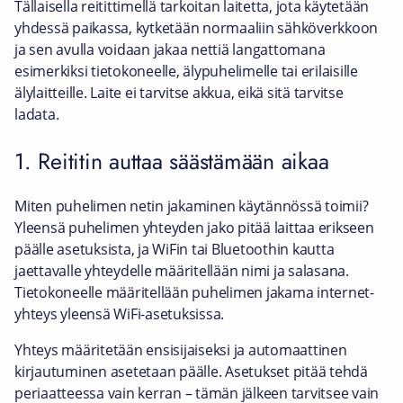
Tällaisella reitittimellä tarkoitan laitetta, jota käytetään
yhdessä paikassa, kytketään normaaliin sähköverkkoon
ja sen avulla voidaan jakaa nettiä langattomana
esimerkiksi tietokoneelle, älypuhelimelle tai erilaisille
älylaitteille. Laite ei tarvitse akkua, eikä sitä tarvitse
ladata.
1. Reititin auttaa säästämään aikaa
Miten puhelimen netin jakaminen käytännössä toimii?
Yleensä puhelimen yhteyden jako pitää laittaa erikseen
päälle asetuksista, ja WiFin tai Bluetoothin kautta
jaettavalle yhteydelle määritellään nimi ja salasana.
Tietokoneelle määritellään puhelimen jakama internet-
yhteys yleensä WiFi-asetuksissa.
Yhteys määritetään ensisijaiseksi ja automaattinen
kirjautuminen asetetaan päälle. Asetukset pitää tehdä
periaatteessa vain kerran – tämän jälkeen tarvitsee vain