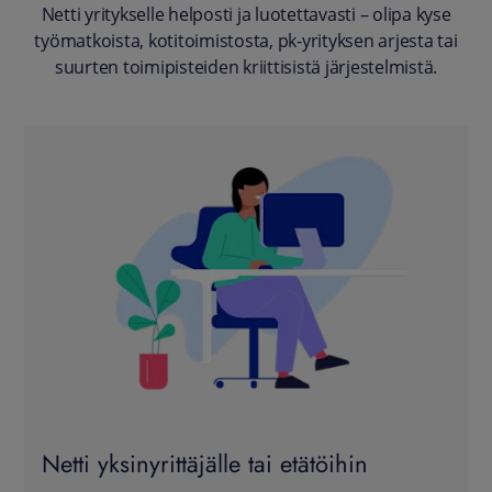
Netti yritykselle helposti ja luotettavasti – olipa kyse
työmatkoista, kotitoimistosta, pk-yrityksen arjesta tai
suurten toimipisteiden kriittisistä järjestelmistä.
Netti yksinyrittäjälle tai etätöihin