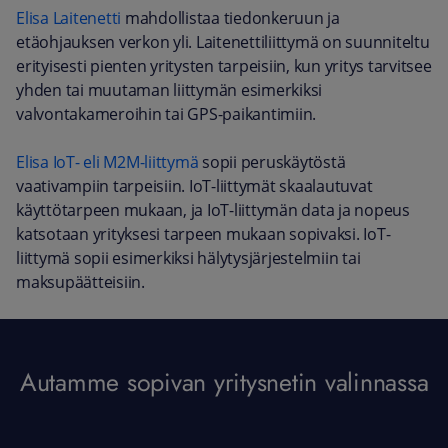
Elisa Laitenetti
mahdollistaa tiedonkeruun ja
etäohjauksen verkon yli. Laitenettiliittymä on suunniteltu
erityisesti pienten yritysten tarpeisiin, kun yritys tarvitsee
yhden tai muutaman liittymän esimerkiksi
valvontakameroihin tai GPS-paikantimiin.
Elisa IoT- eli M2M-liittymä
sopii peruskäytöstä
vaativampiin tarpeisiin. IoT-liittymät skaalautuvat
käyttötarpeen mukaan, ja IoT-liittymän data ja nopeus
katsotaan yrityksesi tarpeen mukaan sopivaksi. IoT-
liittymä sopii esimerkiksi hälytysjärjestelmiin tai
maksupäätteisiin.
Autamme sopivan yritysnetin valinnassa