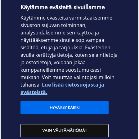
Käytämme evästeitä sivuillamme
Käytämme evästeitä varmistaaksemme
sivuston sujuvan toiminnan,
Tapaaminen yritysmyyjän kanssa
analysoidaksemme sen käyttöä ja
näyttääksemme sinulle sopivampaa
sisältöä, etuja ja tarjouksia. Evästeiden
VARAA AIKA
avulla kerättyjä tietoja, kuten selaintietoja
ja ostotietoja, voidaan jakaa
kumppaneillemme suostumuksesi
mukaan. Voit muuttaa valintojasi milloin
tahansa.
Lue lisää tietosuojasta ja
Elisa.fi
evästeistä.
Elisa Oyj
HYVÄKSY KAIKKI
Elisan myymälät
VAIN VÄLTTÄMÄTTÖMÄT