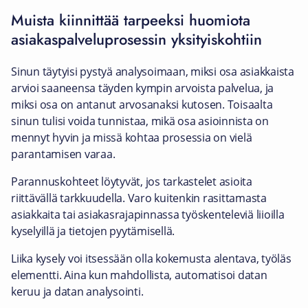
Muista kiinnittää tarpeeksi huomiota
asiakaspalveluprosessin yksityiskohtiin
Sinun täytyisi pystyä analysoimaan, miksi osa asiakkaista
arvioi saaneensa täyden kympin arvoista palvelua, ja
miksi osa on antanut arvosanaksi kutosen. Toisaalta
sinun tulisi voida tunnistaa, mikä osa asioinnista on
mennyt hyvin ja missä kohtaa prosessia on vielä
parantamisen varaa.
Parannuskohteet löytyvät, jos tarkastelet asioita
riittävällä tarkkuudella. Varo kuitenkin rasittamasta
asiakkaita tai asiakasrajapinnassa työskenteleviä liioilla
kyselyillä ja tietojen pyytämisellä.
Liika kysely voi itsessään olla kokemusta alentava, työläs
elementti. Aina kun mahdollista, automatisoi datan
keruu ja datan analysointi.