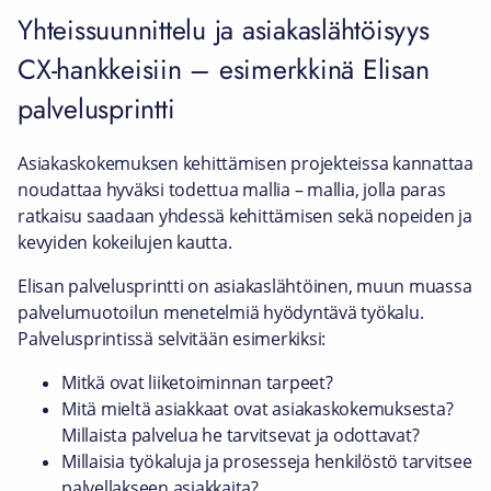
Yhteissuunnittelu ja asiakaslähtöisyys
CX-hankkeisiin – esimerkkinä Elisan
palvelusprintti
Asiakaskokemuksen kehittämisen projekteissa kannattaa
noudattaa hyväksi todettua mallia – mallia, jolla paras
ratkaisu saadaan yhdessä kehittämisen sekä nopeiden ja
kevyiden kokeilujen kautta.
Elisan palvelusprintti on asiakaslähtöinen, muun muassa
palvelumuotoilun menetelmiä hyödyntävä työkalu.
Palvelusprintissä selvitään esimerkiksi:
Mitkä ovat liiketoiminnan tarpeet?
Mitä mieltä asiakkaat ovat asiakaskokemuksesta?
Millaista palvelua he tarvitsevat ja odottavat?
Millaisia työkaluja ja prosesseja henkilöstö tarvitsee
palvellakseen asiakkaita?