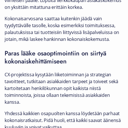
viimeisen päälle. Lopulta verkkokaupan asiakaskokemus
on yksittäin mitattuna erittäin korkea.
Kokonaisarvosana saattaa kuitenkin jäädä vain
tyydyttävälle tasolle, koska esimerkiksi toimituksessa,
palautuksissa tai tuotteisiin liittyvissä lisäpalveluissa on
jotain, mikä laskee hankinnan kokonaiskokemusta.
Paras lääke osaoptimointiin on siirtyä
kokonaiskehittämiseen
CX-projektissa kysytään liiketoiminnan ja strategian
tavoitteet, tutkitaan asiakkaiden tarpeet ja toiveet sekä
kartoitetaan henkilökunnan opit kaikista niistä
toiminnoista, joissa ollaan tekemisissä asiakkaiden
kanssa.
Yhdessä kaikkien osapuolten kanssa löydetään parhaat
kokonaisratkaisut. Pidä huoli, että kaikki saavat äänensä
kuuluviin ja voivat vaikuttaa.