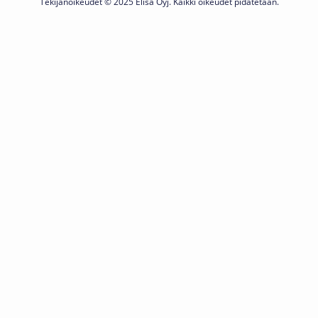
Tekijänoikeudet © 2025 Elisa Oyj. Kaikki oikeudet pidätetään.