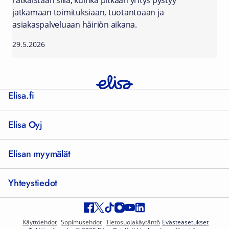
ratkaistaan sillä, kuinka pitkään yritys pystyy
jatkamaan toimituksiaan, tuotantoaan ja
asiakaspalveluaan häiriön aikana.
29.5.2026
Elisa.fi
Elisa Oyj
Elisan myymälät
Yhteystiedot
Käyttöehdot
Sopimusehdot
Tietosuojakäytäntö
Evästeasetukset