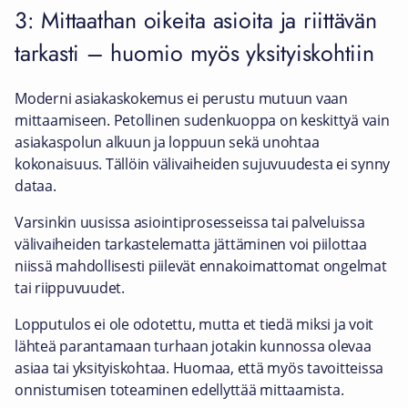
3: Mittaathan oikeita asioita ja riittävän
tarkasti – huomio myös yksityiskohtiin
Moderni asiakaskokemus ei perustu mutuun vaan
mittaamiseen. Petollinen sudenkuoppa on keskittyä vain
asiakaspolun alkuun ja loppuun sekä unohtaa
kokonaisuus. Tällöin välivaiheiden sujuvuudesta ei synny
dataa.
Varsinkin uusissa asiointiprosesseissa tai palveluissa
välivaiheiden tarkastelematta jättäminen voi piilottaa
niissä mahdollisesti piilevät ennakoimattomat ongelmat
tai riippuvuudet.
Lopputulos ei ole odotettu, mutta et tiedä miksi ja voit
lähteä parantamaan turhaan jotakin kunnossa olevaa
asiaa tai yksityiskohtaa. Huomaa, että myös tavoitteissa
onnistumisen toteaminen edellyttää mittaamista.