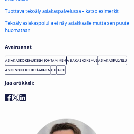
Tuottava tekoäly asiakaspalvelussa – katso esimerkit
Tekoäly asiakaspolulla ei näy asiakkaalle mutta sen puute
huomataan
Avainsanat
ASIAKASKOKEMUKSEN JOHTAMINEN
ASIAKASKOKEMUS
ASIAKASPALVELU
ASIOINNIN KEHITTÄMINEN
CX
IT-CX
Jaa artikkeli: