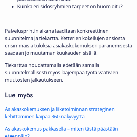
Kuinka eri sidosryhmien tarpeet on huomioitu?
Palvelusprintin aikana laaditaan konkreettinen
suunnitelma ja tiekartta. Ketterien kokeilujen ansiosta
ensimmäisiä tuloksia asiakaskokemuksen paranemisesta
saadaan jo muutaman kuukauden sisällä.
Tiekarttaa noudattamalla edetään samalla
suunnitelmallisesti myös laajempaa työtä vaativien
muutosten jalkautukseen.
Lue myös
Asiakaskokemuksen ja liiketoiminnan strateginen
kehittäminen kaipaa 360-näkyvyyttä
Asiakaskokemus pakkasella – miten tästä päästään
eteenpäin?