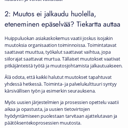
2: Muutos ei jalkaudu huolella,
eteneminen epäselvää? Tiekartta auttaa
Huippuluokan asiakaskokemus vaatii joskus isojakin
muutoksia organisaation toiminnoissa. Toimintatavat
saattavat muuttua, työkalut saattavat vaihtua, jopa
siilorajat saattavat murtua. Tällaiset muutokset vaativat
pitkäjänteistä työtä ja muutosjohtamista jalkautuakseen.
Älä odota, että kaikki halutut muutokset tapahtuvat
yhdessä hetkessä. Toiminta- ja palvelukulttuuri syntyy
kärsivällisen työn ja esimerkin seurauksena.
Myös uusien järjestelmien ja prosessien opettelu vaatii
aikaa ja opastusta, ja uusien tietovirtojen
hyödyntämiseen puolestaan tarvitaan ajattelutavan ja
päätöksentekoprosessien muutosta.