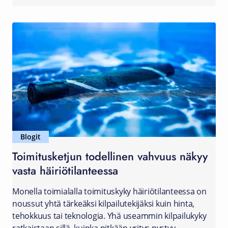
Blogit
Toimitusketjun todellinen vahvuus näkyy
vasta häiriötilanteessa
Monella toimialalla toimituskyky häiriötilanteessa on
noussut yhtä tärkeäksi kilpailutekijäksi kuin hinta,
tehokkuus tai teknologia. Yhä useammin kilpailukyky