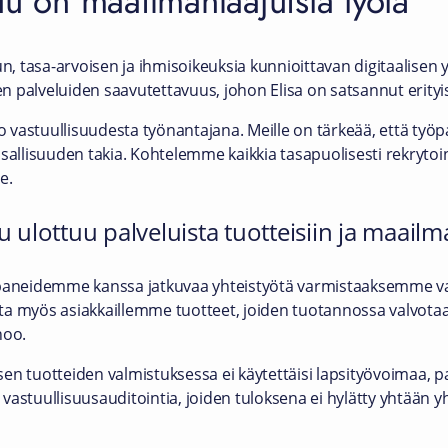
uu on maailmanlaajuista työtä
un, tasa-arvoisen ja ihmisoikeuksia kunnioittavan digitaalisen
 palveluiden saavutettavuus, johon Elisa on satsannut erityi
jo vastuullisuudesta työnantajana. Meille on tärkeää, että työp
nsallisuuden takia. Kohtelemme kaikkia tasapuolisesti rekrytoi
e.
 ulottuu palveluista tuotteisiin ja maailma
neidemme kanssa jatkuvaa yhteistyötä varmistaaksemme vast
ta myös asiakkaillemme tuotteet, joiden tuotannossa valvotaa
noo.
en tuotteiden valmistuksessa ei käytettäisi lapsityövoimaa, p
vastuullisuusauditointia, joiden tuloksena ei hylätty yhtään 