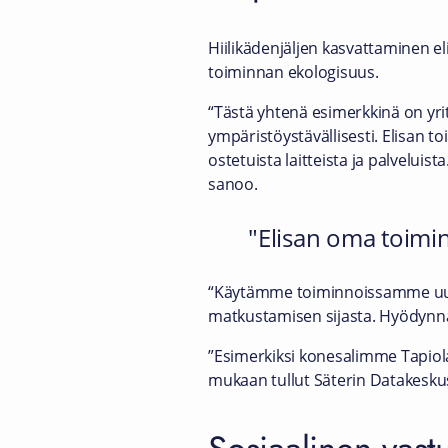
Hiilikädenjäljen kasvattaminen el
toiminnan ekologisuus.
“Tästä yhtenä esimerkkinä on yrit
ympäristöystävällisesti. Elisan t
ostetuista laitteista ja palvelui
sanoo.
Elisan oma toimint
“Käytämme toiminnoissamme uusi
matkustamisen sijasta. Hyödyn
”Esimerkiksi konesalimme Tapio
mukaan tullut Säterin Datakeskus 