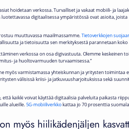
13.4.2022
-
Yleinen
t hoidetaan verkossa. Turvalliset ja vakaat mobiili- ja laajaka
s luotettavassa digitaalisessa ympäristössä ovat asioita, joist
korostuu muuttuvassa maailmassamme.
Tietoverkkojen suojaa
vallisuutta ja tietoisuutta sen merkityksestä parannetaan koko 
ttäminen verkossa on osa digivastuuta. Olemme keskeinen to
toimitus- ja huoltovarmuuden turvaamisessa.”
 myös varmistamassa yhteiskunnan ja yritysten toimintaa e
ysten välisissä kriisi- ja jatkuvuusharjoituksissa sekä suunnit
ttä kaikki voivat käyttää digitaalisia palveluita paikasta riip
lle alueille.
5G-mobiiliverkko
kattaa jo 70 prosenttia suomalai
on myös hiilikädenjäljen kasvat