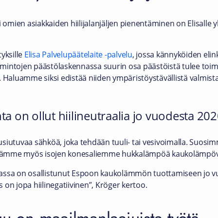
i omien asiakkaiden hiilijalanjäljen pienentäminen on Elisalle
yksille
Elisa Palvelupäätelaite -palvelu
, jossa kännyköiden eli
oimintojen päästölaskennassa suurin osa päästöistä tulee toim
sta. Haluamme siksi edistää niiden ympäristöystävällistä valmist
a on ollut hiilineutraalia jo vuodesta 202
utuvaa sähköä, joka tehdään tuuli- tai vesivoimalla. Suosi
nämme myös isojen konesaliemme hukkalämpöä kaukolämpöv
lassa on osallistunut Espoon kaukolämmön tuottamiseen jo 
on jopa hiilinegatiivinen”, Kröger kertoo.