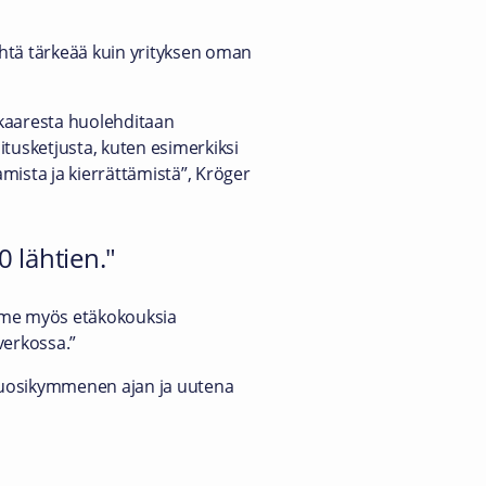
 yhtä tärkeää kuin yrityksen oman
nkaaresta huolehditaan
itusketjusta, kuten esimerkiksi
amista ja kierrättämistä”, Kröger
0 lähtien.
mme myös etäkokouksia
erkossa.”
vuosikymmenen ajan ja uutena