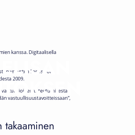
en kanssa. Digitaalisella
 ELISAN
sten yritysten kanssa on
UUTOKSEN
odesta 2009.
stövastuu, joiden toteutumisesta
dän vastuullisuustavoitteissaan”,
jen takaaminen