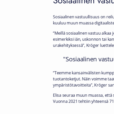
Sosiaalinen vast
Sosiaalinen vastuullisuus on reil
kuuluu muun muassa digitaalisten
“Meillä sosiaalinen vastuu alkaa 
esimerkiksi iän, uskonnon tai ka
urakehityksessä”, Kröger luettele
Sosiaalinen vastuu
“Teemme kansainvälisten kumppa
tuotantoketjut. Näin voimme taa
ympäristötavoitteita”, Kröger sa
Elisa seuraa muun muassa, että s
Vuonna 2021 tehtiin yhteensä 71 