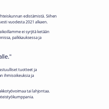
 yhteiskunnan edistämistä. Siihen
sesti vuodesta 2021 alkaen.
aikoillamme ei syrjitä ketään
nnissa, palkkauksessa ja
lle.
uulliset tuotteet ja
n ihmisoikeuksia ja
akkotyövoimaa tai lahjontaa.
yhteistyökumppania.