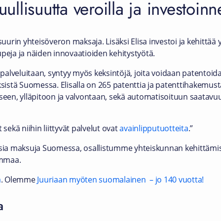
uullisuutta veroilla ja investoinne
rin yhteisöveron maksaja. Lisäksi Elisa investoi ja kehittää 
upeja ja näiden innovaatioiden kehitystyötä.
 palveluitaan, syntyy myös keksintöjä, joita voidaan patentoida.
sistä Suomessa. Elisalla on 265 patenttia ja patenttihakemusta,
iseen, ylläpitoon ja valvontaan, sekä automatisoituun saatav
ät sekä niihin liittyvät palvelut ovat
avainlipputuotteita
.”
kisia maksuja Suomessa, osallistumme yhteiskunnan kehittäm
ummaa.
a
. Olemme
Juuriaan myöten suomalainen – jo 140 vuotta!
a