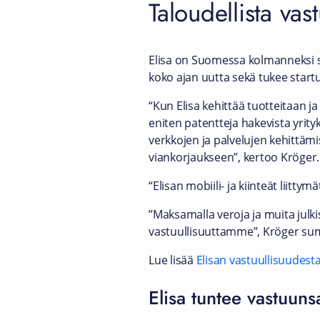
Taloudellista vast
Elisa on Suomessa kolmanneksi suu
koko ajan uutta sekä tukee start
“Kun Elisa kehittää tuotteitaan ja
eniten patentteja hakevista yrityk
verkkojen ja palvelujen kehittäm
viankorjaukseen”, kertoo Kröger.
“Elisan mobiili- ja kiinteät liittym
”Maksamalla veroja ja muita jul
vastuullisuuttamme”, Kröger s
Lue lisää
Elisan vastuullisuudest
Elisa tuntee vastuuns