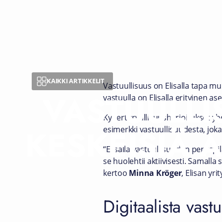
KAIKKI ARTIKKELIT
Vastuullisuus on Elisalla tapa m
VASTUULLI
vastuulla on Elisalla erityinen as
Kyberturvallisuusharjoitukset yh
KESKEISIÄ 
esimerkki vastuullisuudesta, joka 
“Elisalla vastuullisuuden peruspi
se huolehtii aktiivisesti. Samall
kertoo
Minna Kröger
, Elisan yri
Digitaalista vast