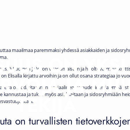
uuttaa maailmaa paremmaksi yhdessä asiakkaiden ja sidosryhmi
SUUS ON YKSI
ema.
dessä Suomen ja Viron viranomaisten ja huoltovarmuuskriitti
ARVOJA JA M
on Elisalla kirjattu arvoihin ja on ollut osana strategiaa jo vu
lareita ovat digitaalinen, sosiaalinen, taloudellinen ja ympäri
a se kannustaa ja tukee myös asiakkaitaan ja sidosryhmiään hei
TEKIJÄ
tysvastuujohtaja.
uuta on turvallisten tietoverkko