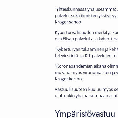
“Yhteiskunnassa yhä useammat asia
palvelut sekä ihmisten yksityisyy
Kröger sanoo
Kyberturvallisuuden merkitys 
osa Elisan palveluita ja kybertur
“Kyberturvan takaaminen ja kehi
televiestintä- ja ICT-palvelujen 
”Koronapandemian aikana olimme
mukana myös viranomaisten ja yrit
Kröger kertoo.
Vastuullisuuteen kuuluu myös se, e
ulottuukin yhä harvempaan asutui
Ympäristövastuu 