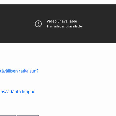
tävällisen ratkaisun?
lainsäädäntö loppuu