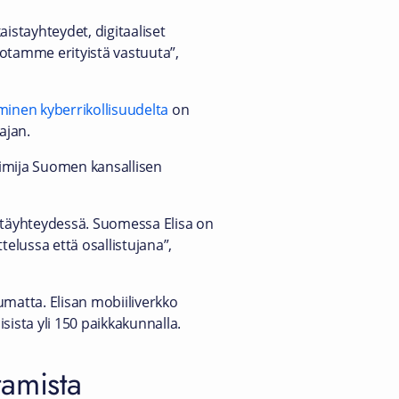
istayhteydet, digitaaliset
a otamme erityistä vastuuta”,
minen kyberrikollisuudelta
on
ajan.
imija Suomen kansallisen
täyhteydessä. Suomessa Elisa on
telussa että osallistujana”,
pumatta. Elisan mobiiliverkko
sista yli 150 paikkakunnalla.
tamista