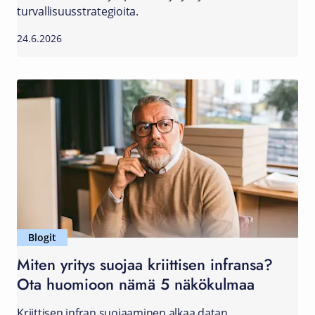
turvallisuusstrategioita.
24.6.2026
Blogit
Miten yritys suojaa kriittisen infransa?
Ota huomioon nämä 5 näkökulmaa
Kriittisen infran suojaaminen alkaa datan,