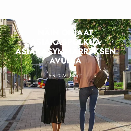
NÄIN OHJAAT
ASIAKASPOLKUA
ASIAKASYMMÄRRYKSEN
AVULLA
9.9.2022
-
Blogit