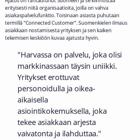
Ajatus on rantautunut Suomeen ja se kiinnostaa
erityisesti niitä organisaatioita, joilla on vahva
asiakaspalvelufunktio. Toisinaan asiasta puhutaan
termillä “Connected Customer”. Suomenkielen ilmaus
asiakkaan nostamisesta yrityksen ja sen kaiken
tekemisen keskiöön kuvaa ajatusta hyvin.
Harvassa on palvelu, joka olisi
markkinassaan täysin uniikki.
Yritykset erottuvat
personoidulla ja oikea-
aikaisella
asiointikokemuksella, joka
tekee asiakkaan arjesta
vaivatonta ja ilahduttaa.