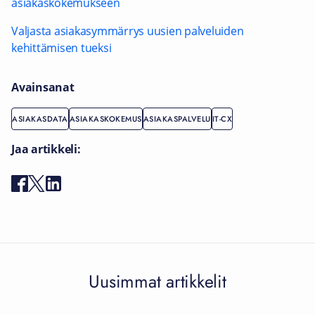
asiakaskokemukseen
Valjasta asiakasymmärrys uusien palveluiden
kehittämisen tueksi
Avainsanat
ASIAKASDATA
ASIAKASKOKEMUS
ASIAKASPALVELU
IT-CX
Jaa artikkeli:
Uusimmat artikkelit