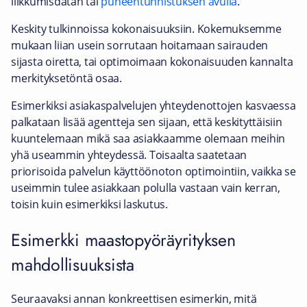
liikkumisdatan tai
puheentunnistuksen avulla
.
Keskity tulkinnoissa kokonaisuuksiin. Kokemuksemme
mukaan liian usein sorrutaan hoitamaan sairauden
sijasta oiretta, tai optimoimaan kokonaisuuden kannalta
merkityksetöntä osaa.
Esimerkiksi asiakaspalvelujen yhteydenottojen kasvaessa
palkataan lisää agentteja sen sijaan, että keskityttäisiin
kuuntelemaan mikä saa asiakkaamme olemaan meihin
yhä useammin yhteydessä. Toisaalta saatetaan
priorisoida palvelun käyttöönoton optimointiin, vaikka se
useimmin tulee asiakkaan polulla vastaan vain kerran,
toisin kuin esimerkiksi laskutus.
Esimerkki maastopyöräyrityksen
mahdollisuuksista
Seuraavaksi annan konkreettisen esimerkin, mitä