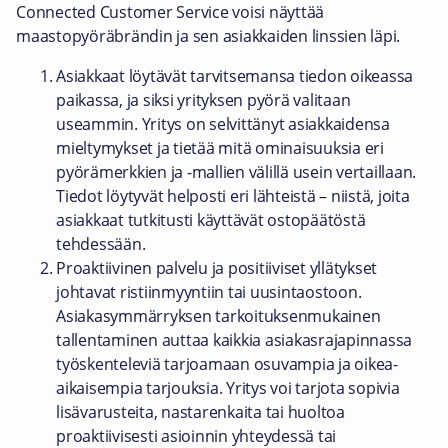
Connected Customer Service voisi näyttää
maastopyöräbrändin ja sen asiakkaiden linssien läpi.
Asiakkaat löytävät tarvitsemansa tiedon oikeassa
paikassa, ja siksi yrityksen pyörä valitaan
useammin. Yritys on selvittänyt asiakkaidensa
mieltymykset ja tietää mitä ominaisuuksia eri
pyörämerkkien ja -mallien välillä usein vertaillaan.
Tiedot löytyvät helposti eri lähteistä – niistä, joita
asiakkaat tutkitusti käyttävät ostopäätöstä
tehdessään.
Proaktiivinen palvelu ja positiiviset yllätykset
johtavat ristiinmyyntiin tai uusintaostoon.
Asiakasymmärryksen tarkoituksenmukainen
tallentaminen auttaa kaikkia asiakasrajapinnassa
työskenteleviä tarjoamaan osuvampia ja oikea-
aikaisempia tarjouksia. Yritys voi tarjota sopivia
lisävarusteita, nastarenkaita tai huoltoa
proaktiivisesti asioinnin yhteydessä tai