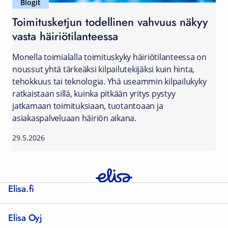
Blogit
Toimitusketjun todellinen vahvuus näkyy
vasta häiriötilanteessa
Monella toimialalla toimituskyky häiriötilanteessa on
noussut yhtä tärkeäksi kilpailutekijäksi kuin hinta,
tehokkuus tai teknologia. Yhä useammin kilpailukyky
ratkaistaan sillä, kuinka pitkään yritys pystyy
jatkamaan toimituksiaan, tuotantoaan ja
asiakaspalveluaan häiriön aikana.
29.5.2026
Elisa.fi
Elisa Oyj