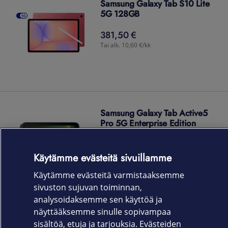
Samsung Galaxy Tab S10 Lite
5G 128GB
381,50 €
381,50
€
Tai alk. 10,60 €/kk
Samsung Galaxy Tab Active5
Pro 5G Enterprise Edition
732,00 €
732,00
€
Käytämme evästeitä sivuillamme
Tai alk. 20,33 €/kk
Käytämme evästeitä varmistaaksemme
sivuston sujuvan toiminnan,
analysoidaksemme sen käyttöä ja
näyttääksemme sinulle sopivampaa
sisältöä, etuja ja tarjouksia. Evästeiden