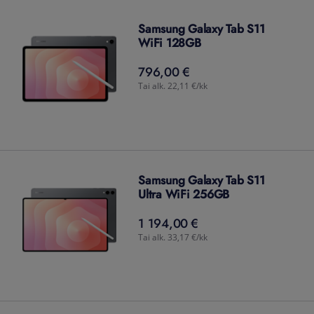
Samsung Galaxy Tab S11
WiFi 128GB
796,00 €
796,00
€
Tai alk. 22,11 €/kk
Samsung Galaxy Tab S11
Ultra WiFi 256GB
1 194,00 €
1 194,00
€
Tai alk. 33,17 €/kk