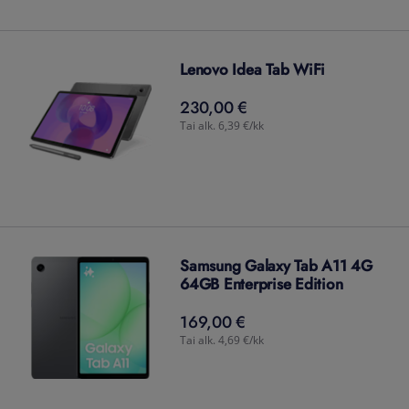
Lenovo Idea Tab WiFi
230,00 €
230,00
€
Tai alk. 6,39 €/kk
Samsung Galaxy Tab A11 4G
64GB Enterprise Edition
169,00 €
169,00
€
Tai alk. 4,69 €/kk