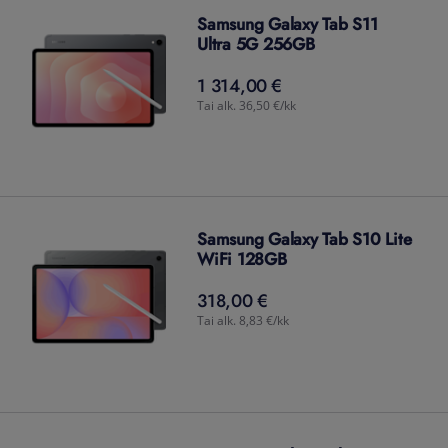
Samsung Galaxy Tab S11
Ultra 5G 256GB
1 314,00 €
1 314,00
€
Tai alk. 36,50 €/kk
Samsung Galaxy Tab S10 Lite
WiFi 128GB
318,00 €
318,00
€
Tai alk. 8,83 €/kk