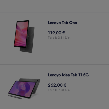
Lenovo Tab One
119,00 €
119,00
€
Tai alk. 3,31 €/kk
Lenovo Idea Tab 11 5G
262,00 €
262,00
€
Tai alk. 7,28 €/kk