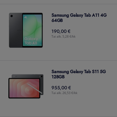
Samsung Galaxy Tab A11 4G
64GB
190,00 €
190,00
€
Tai alk. 5,28 €/kk
Samsung Galaxy Tab S11 5G
128GB
955,00 €
955,00
€
Tai alk. 26,53 €/kk