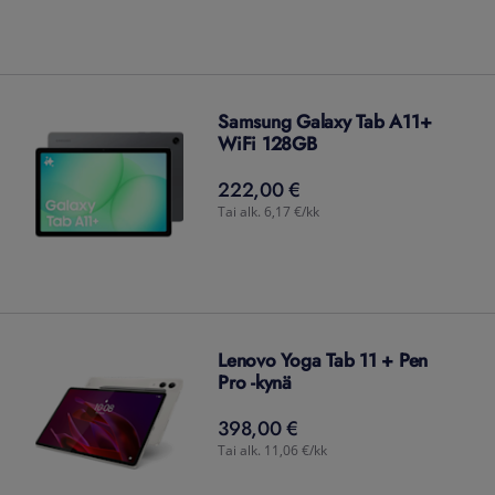
Samsung Galaxy Tab A11+
WiFi 128GB
222,00 €
222,00
€
Tai alk. 6,17 €/kk
Lenovo Yoga Tab 11 + Pen
Pro -kynä
398,00 €
398,00
€
Tai alk. 11,06 €/kk