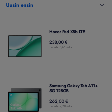
Uusin ensin
Honor Pad X8b LTE
238,00 €
238,00
€
Tai alk. 6,61 €/kk
Samsung Galaxy Tab A11+
5G 128GB
262,00 €
262,00
€
Tai alk. 7,28 €/kk