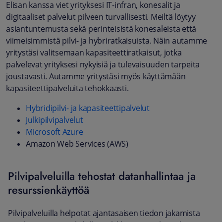
Elisan kanssa viet yrityksesi IT-infran, konesalit ja
digitaaliset palvelut pilveen turvallisesti. Meiltä löytyy
asiantuntemusta sekä perinteisistä konesaleista että
viimeisimmistä pilvi- ja hybriratkaisuista. Näin autamme
yritystäsi valitsemaan kapasiteettiratkaisut, jotka
palvelevat yrityksesi nykyisiä ja tulevaisuuden tarpeita
joustavasti. Autamme yritystäsi myös käyttämään
kapasiteettipalveluita tehokkaasti.
Hybridipilvi- ja kapasiteettipalvelut
Julkipilvipalvelut
Microsoft Azure
Amazon Web Services (AWS)
Pilvipalveluilla tehostat datanhallintaa ja
resurssienkäyttöä
Pilvipalveluilla helpotat ajantasaisen tiedon jakamista