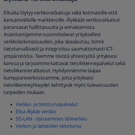
Elisalta löytyy verkkoratkaisuja sekä kotimaisille että
kansainvälisille markkinoille. Älykkäät verkkoratkaisut
parantavat hallittavuutta ja ennakoimista.
Asiantuntijamme suunnittelevat yrityksellesi
verkkokokonaisuuden, joka skaalautuu, toimii
tietoturvallisesti ja integroituu saumattomasti ICT-
ympäristöösi. Teemme tiivistä yhteistyötä yrityksesi
kanssa ja tarjoamme kattavat tietoliikennepalvelut sekä
tietoliikenneratkaisut. Hyödynnämme laajaa
kumppaniverkostoamme, jotta yrityksesi
tietoliikenneyhteydet kehittyvät myös tulevaisuuden
tarpeiden mukaan.
Verkko- ja tietoturvapalvelut
Elisa Älykäs verkko
SD-LAN - dynaaminen lähiverkko
Verkon ja laitteiden tietoturva