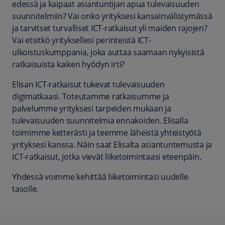
edessä ja kaipaat asiantuntijan apua tulevaisuuden
suunnitelmiin? Vai onko yrityksesi kansainvälistymässä
ja tarvitset turvalliset ICT-ratkaisut yli maiden rajojen?
Vai etsitkö yrityksellesi perinteistä ICT-
ulkoistuskumppania, joka auttaa saamaan nykyisistä
ratkaisuista kaiken hyödyn irti?
Elisan ICT-ratkaisut tukevat tulevaisuuden
digimatkaasi. Toteutamme ratkaisumme ja
palvelumme yrityksesi tarpeiden mukaan ja
tulevaisuuden suunnitelmia ennakoiden. Elisalla
toimimme ketterästi ja teemme läheistä yhteistyötä
yrityksesi kanssa. Näin saat Elisalta asiantuntemusta ja
ICT-ratkaisut, jotka vievät liiketoimintaasi eteenpäin.
Yhdessä voimme kehittää liiketoimintasi uudelle
tasolle.