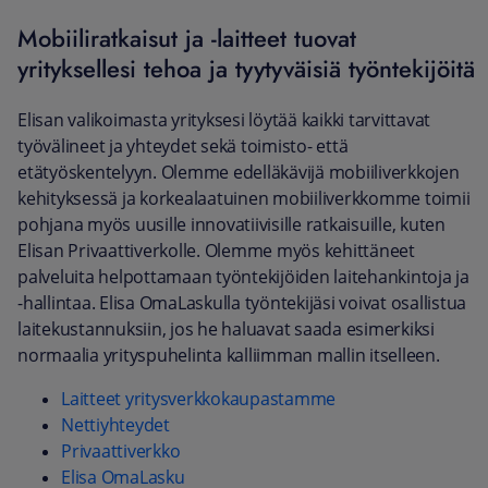
Mobiiliratkaisut ja -laitteet tuovat
yrityksellesi tehoa ja tyytyväisiä työntekijöitä
Elisan valikoimasta yrityksesi löytää kaikki tarvittavat
työvälineet ja yhteydet sekä toimisto- että
etätyöskentelyyn. Olemme edelläkävijä mobiiliverkkojen
kehityksessä ja korkealaatuinen mobiiliverkkomme toimii
pohjana myös uusille innovatiivisille ratkaisuille, kuten
Elisan Privaattiverkolle. Olemme myös kehittäneet
palveluita helpottamaan työntekijöiden laitehankintoja ja
-hallintaa. Elisa OmaLaskulla työntekijäsi voivat osallistua
laitekustannuksiin, jos he haluavat saada esimerkiksi
normaalia yrityspuhelinta kalliimman mallin itselleen.
Laitteet yritysverkkokaupastamme
Nettiyhteydet
Privaattiverkko
Elisa OmaLasku