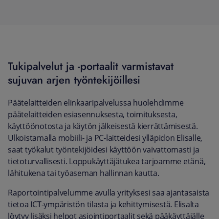
Tukipalvelut ja -portaalit varmistavat
sujuvan arjen työntekijöillesi
Päätelaitteiden elinkaaripalvelussa huolehdimme
päätelaitteiden esiasennuksesta, toimituksesta,
käyttöönotosta ja käytön jälkeisestä kierrättämisestä.
Ulkoistamalla mobiili- ja PC-laitteidesi ylläpidon Elisalle,
saat työkalut työntekijöidesi käyttöön vaivattomasti ja
tietoturvallisesti. Loppukäyttäjätukea tarjoamme etänä,
lähitukena tai työaseman hallinnan kautta.
Raportointipalvelumme avulla yrityksesi saa ajantasaista
tietoa ICT-ympäristön tilasta ja kehittymisestä. Elisalta
löytyy lisäksi helpot asiointiportaalit sekä pääkäyttäjälle