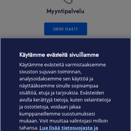
Myyntipalvelu
0800 04411
Ma-Pe 8-16 | Maksuton numero
Käytämme evästeitä sivuillamme
Käytämme evästeitä varmistaaksemme
sivuston sujuvan toiminnan,
Kiinnostuitko?
analysoidaksemme sen käyttöä ja
näyttääksemme sinulle sopivampaa
sisältöä, etuja ja tarjouksia. Evästeiden
OTA YHTEYTTÄ
avulla kerättyjä tietoja, kuten selaintietoja
ja ostotietoja, voidaan jakaa
kumppaneillemme suostumuksesi
mukaan. Voit muuttaa valintojasi milloin
tahansa.
Lue lisää tietosuojasta ja