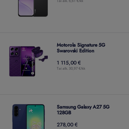
Tai alk. 6,61 €/kk
Motorola Signature 5G
Swarovski Edition
1 115,00 €
1 115,00
€
Tai alk. 30,97 €/kk
Samsung Galaxy A27 5G
128GB
278,00 €
278,00
€