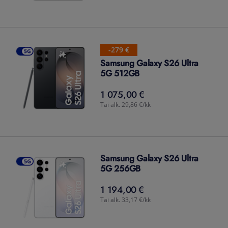
-279 €
Samsung Galaxy S26 Ultra
5G 512GB
1 075,00 €
1 075,00
€
Tai alk. 29,86 €/kk
Samsung Galaxy S26 Ultra
5G 256GB
1 194,00 €
1 194,00
€
Tai alk. 33,17 €/kk