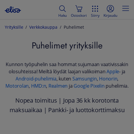
Haku
Ostoskori
Siirry
Kirjaudu
Yrityksille
Verkkokauppa
Puhelimet
Puhelimet yrityksille
Kunnon työpuhelin saa hommat sujumaan vaativissakin
olosuhteissa! Meiltä löydät laajan valikoiman
Apple
- ja
Android-puhelimia
, kuten
Samsungin
,
Honorin
,
Motorolan
,
HMD:n
,
Realmen
ja
Google Pixelin
puhelimia.
Nopea toimitus | Jopa 36 kk korotonta
maksuaikaa | Pankki- ja luottokorttimaksu