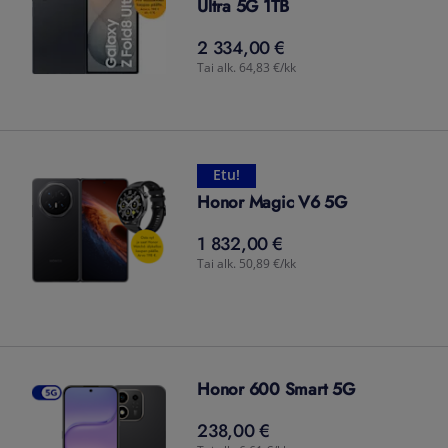
Ultra 5G 1TB
2 334,00 €
2 334,00
€
Tai alk. 64,83 €/kk
Etu!
Honor Magic V6 5G
1 832,00 €
1 832,00
€
Tai alk. 50,89 €/kk
Honor 600 Smart 5G
238,00 €
238,00
€