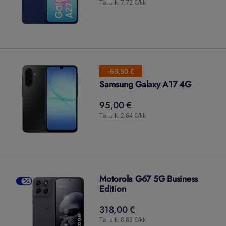
Tai alk. 7,72 €/kk
-63,50 €
Samsung Galaxy A17 4G
95,00 €
95,00
€
Tai alk. 2,64 €/kk
Motorola G67 5G Business
Edition
318,00 €
318,00
€
Tai alk. 8,83 €/kk