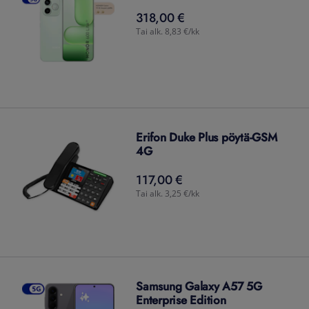
318,00 €
318,00
€
Tai alk. 8,83 €/kk
Erifon Duke Plus pöytä-GSM
4G
117,00 €
117,00
€
Tai alk. 3,25 €/kk
Samsung Galaxy A57 5G
Enterprise Edition