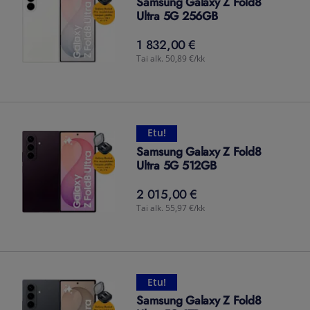
Samsung Galaxy Z Fold8
Ultra 5G 256GB
1 832,00 €
1 832,00
€
Tai alk. 50,89 €/kk
Etu!
Samsung Galaxy Z Fold8
Ultra 5G 512GB
2 015,00 €
2 015,00
€
Tai alk. 55,97 €/kk
Etu!
Samsung Galaxy Z Fold8