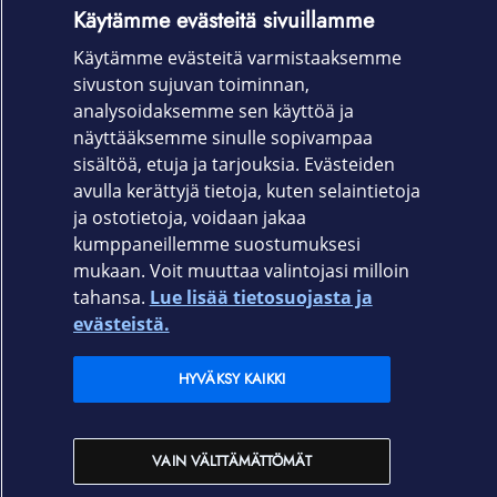
Etsitkö puhelimellesi suojakuorta,
Käytämme evästeitä sivuillamme
näytönsuojaa tai muita lisätarvikkeita?
Käytämme evästeitä varmistaaksemme
sivuston sujuvan toiminnan,
analysoidaksemme sen käyttöä ja
näyttääksemme sinulle sopivampaa
LISÄTARVIKKEET PUHELIMILLE
sisältöä, etuja ja tarjouksia. Evästeiden
avulla kerättyjä tietoja, kuten selaintietoja
ja ostotietoja, voidaan jakaa
kumppaneillemme suostumuksesi
mukaan. Voit muuttaa valintojasi milloin
Elisa.fi
tahansa.
Lue lisää tietosuojasta ja
evästeistä.
Elisa Oyj
HYVÄKSY KAIKKI
Elisan myymälät
VAIN VÄLTTÄMÄTTÖMÄT
Yhteystiedot