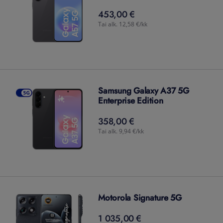
453,00 €
453,00
€
Tai alk. 12,58 €/kk
Samsung Galaxy A37 5G
Enterprise Edition
358,00 €
358,00
€
Tai alk. 9,94 €/kk
Motorola Signature 5G
1 035,00 €
1 035,00
€