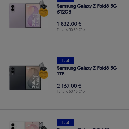
Samsung Galaxy Z Fold8 5G
512GB
1 832,00 €
1 832,00
€
Tai alk. 50,89 €/kk
Etu!
Samsung Galaxy Z Fold8 5G
1TB
2 167,00 €
2 167,00
€
Tai alk. 60,19 €/kk
Etu!