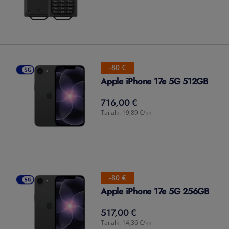
-80 €
Apple iPhone 17e 5G 512GB
716,00 €
716,00
€
Tai alk. 19,89 €/kk
-80 €
Apple iPhone 17e 5G 256GB
517,00 €
517,00
€
Tai alk. 14,36 €/kk