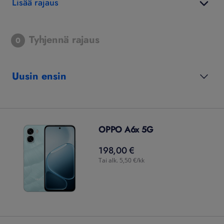
Lisää rajaus
Tyhjennä rajaus
0
Uusin ensin
OPPO A6x 5G
198,00 €
198,00
€
Tai alk. 5,50 €/kk