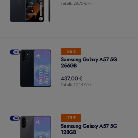
Tai alk. 28,75 €/kk
-56 €
Samsung Galaxy A57 5G
256GB
437,00 €
437,00
€
Tai alk. 12,14 €/kk
-79 €
Samsung Galaxy A57 5G
128GB