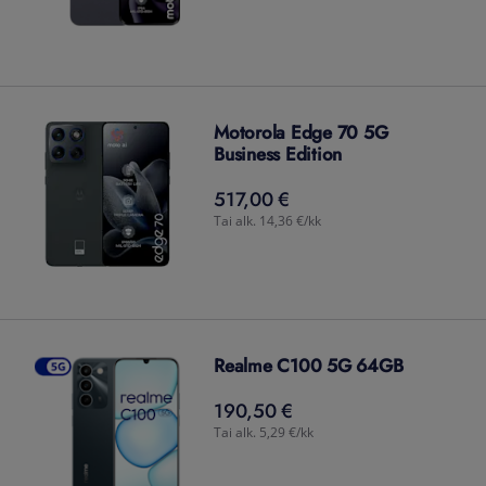
Motorola Edge 70 5G
Business Edition
517,00 €
517,00
€
Tai alk. 14,36 €/kk
Realme C100 5G 64GB
190,50 €
190,50
€
Tai alk. 5,29 €/kk