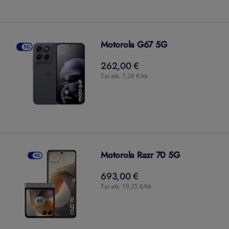
Motorola G67 5G
262,00 €
262,00
€
Tai alk. 7,28 €/kk
Motorola Razr 70 5G
693,00 €
693,00
€
Tai alk. 19,25 €/kk