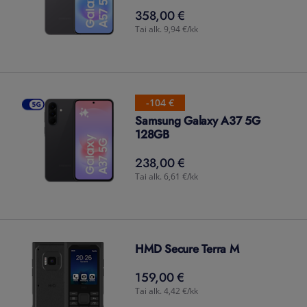
358,00 €
358,00
€
Tai alk. 9,94 €/kk
-104 €
Samsung Galaxy A37 5G
128GB
238,00 €
238,00
€
Tai alk. 6,61 €/kk
HMD Secure Terra M
159,00 €
159,00
€
Tai alk. 4,42 €/kk