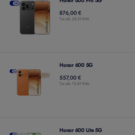
Honor 600 Pro 5G
876,00 €
876,00
€
Tai alk. 24,33 €/kk
Honor 600 5G
557,00 €
557,00
€
Tai alk. 15,47 €/kk
Honor 600 Lite 5G