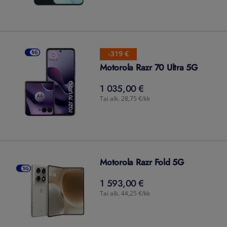
-319 €
Motorola Razr 70 Ultra 5G
1 035,00 €
1 035,00
€
Tai alk. 28,75 €/kk
Motorola Razr Fold 5G
1 593,00 €
1 593,00
€
Tai alk. 44,25 €/kk