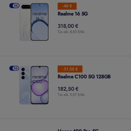
-40 €
Realme 16 5G
318,00 €
318,00
€
Tai alk. 8,83 €/kk
-31,50 €
Realme C100 5G 128GB
182,50 €
182,50
€
Tai alk. 5,07 €/kk