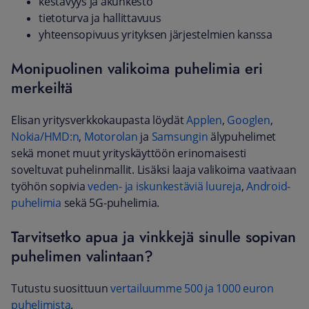
kestävyys ja akunkesto
tietoturva ja hallittavuus
yhteensopivuus yrityksen järjestelmien kanssa
Monipuolinen valikoima puhelimia eri
merkeiltä
​Elisan yritysverkkokaupasta löydät
Applen
,
Googlen
,
Nokia/HMD:n
,
Motorolan
ja
Samsungin
älypuhelimet
sekä monet muut yrityskäyttöön erinomaisesti
soveltuvat puhelinmallit. Lisäksi laaja valikoima vaativaan
työhön sopivia
veden- ja iskunkestäviä luureja
,
Android-
puhelimia
sekä 5G-puhelimia.
Tarvitsetko apua ja vinkkejä sinulle sopivan
puhelimen valintaan?
Tutustu suosittuun
vertailuumme 500 ja 1000 euron
puhelimista
.