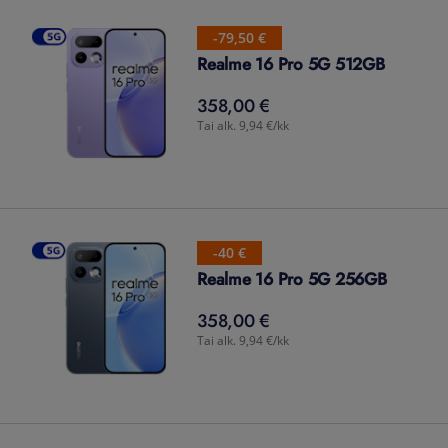
-79,50 €
Realme 16 Pro 5G 512GB
358,00 €
358,00
€
Tai alk. 9,94 €/kk
-40 €
Realme 16 Pro 5G 256GB
358,00 €
358,00
€
Tai alk. 9,94 €/kk