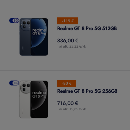
-119 €
Realme GT 8 Pro 5G 512GB
836,00 €
836,00
€
Tai alk. 23,22 €/kk
-80 €
Realme GT 8 Pro 5G 256GB
716,00 €
716,00
€
Tai alk. 19,89 €/kk