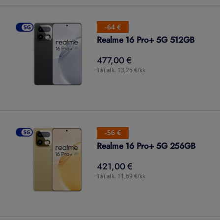
-64 €
Realme 16 Pro+ 5G 512GB
477,00 €
477,00
€
Tai alk. 13,25 €/kk
-56 €
Realme 16 Pro+ 5G 256GB
421,00 €
421,00
€
Tai alk. 11,69 €/kk