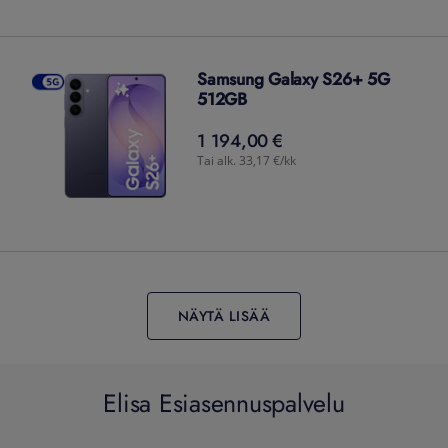
Samsung Galaxy S26+ 5G
512GB
1 194,00 €
1 194,00
€
Tai alk. 33,17 €/kk
NÄYTÄ LISÄÄ
Elisa Esiasennuspalvelu