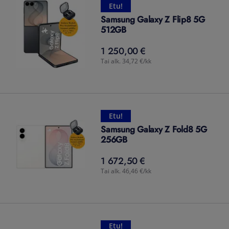
Etu!
Samsung Galaxy Z Flip8 5G
512GB
1 250,00 €
1 250,00
€
Tai alk. 34,72 €/kk
Etu!
Samsung Galaxy Z Fold8 5G
256GB
1 672,50 €
1 672,50
€
Tai alk. 46,46 €/kk
Etu!