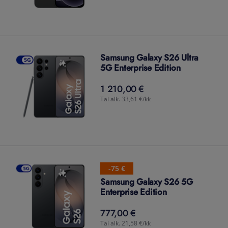
Samsung Galaxy S26 Ultra
5G Enterprise Edition
1 210,00 €
1 210,00
€
Tai alk. 33,61 €/kk
-75 €
Samsung Galaxy S26 5G
Enterprise Edition
777,00 €
777,00
€
Tai alk. 21,58 €/kk