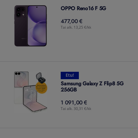
OPPO Reno16 F 5G
477,00 €
477,00
€
Tai alk. 13,25 €/kk
Etu!
Samsung Galaxy Z Flip8 5G
256GB
1 091,00 €
1 091,00
€
Tai alk. 30,31 €/kk