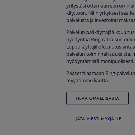
yritystäsi ottamaan sen ominai
käyttöön. Näin yrityksesi saa k
palvelusta ja investointi maksaa
Palvelun pääkäyttäjää koulut
hyödyntää Ring-ratkaisun omin
Loppukäyttäjille koulutus ant
palvelun toiminnallisuuksista, 
hyödyntämistä monipuolisesti.
Pääset tilaamaan Ring-palvelun
myyntimme kautta.
TILAA OMAELISASTA
JÄTÄ VIESTI MYYJÄLLE