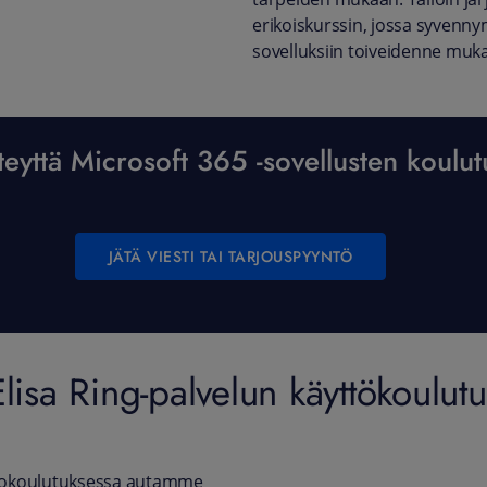
erikoiskurssin, jossa syvenny
sovelluksiin toiveidenne muka
eyttä Microsoft 365 -sovellusten koulut
JÄTÄ VIESTI TAI TARJOUSPYYNTÖ
Elisa Ring-palvelun käyttökoulutu
ttokoulutuksessa autamme