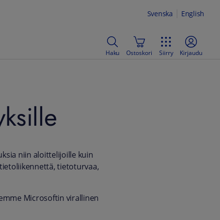
Svenska
English
Haku
Ostoskori
Siirry
Kirjaudu
ksille
ia niin aloittelijoille kuin
tietoliikennettä, tietoturvaa,
 olemme Microsoftin virallinen