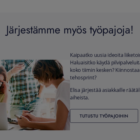
Järjestämme myös työpajoja!
Kaipaatko uusia ideoita liiket
Haluaisitko käydä pilvipalveluit
koko tiimin kesken? Kiinnosta
tehosprint?
Elisa järjestää asiakkaille räätä
aiheista.
TUTUSTU TYÖPAJOIHIN