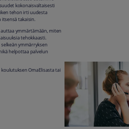
suudet kokonaisvaltaisesti
aiken tehon irti uudesta
 itsensä takaisin.
us auttaa ymmärtämään, miten
aisuuksia tehokkaasti.
aa selkeän ymmärryksen
mikä helpottaa palvelun
 koulutuksen OmaElisasta tai