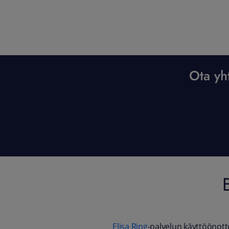
Ota yht
Elisa Ring
-palvelun käyttööno