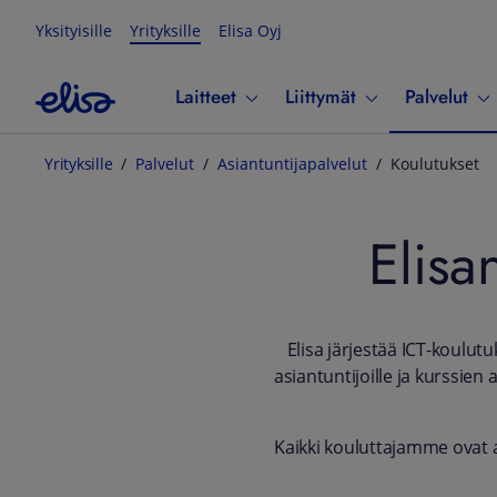
Yksityisille
Yrityksille
Elisa Oyj
Laitteet
Liittymät
Palvelut
Yrityksille
Palvelut
Asiantuntijapalvelut
Koulutukset
Elisa
Elisa järjestää ICT-koulutu
asiantuntijoille ja kurssien 
Kaikki kouluttajamme ovat akt