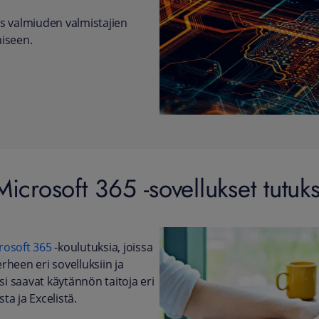
s valmiuden valmistajien
miseen.
Microsoft 365 -sovellukset tutuks
rosoft 365
-koulutuksia, joissa
heen eri sovelluksiin ja
si saavat käytännön taitoja eri
ta ja Excelistä.