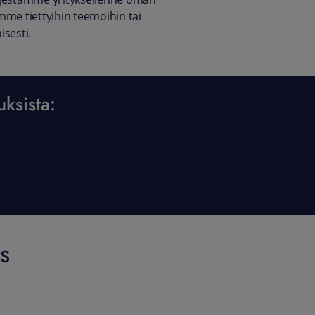
mme tiettyihin teemoihin tai
isesti.
uksista:
s