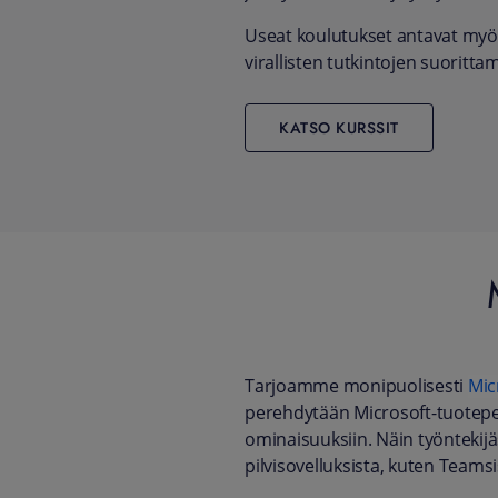
Useat koulutukset antavat myö
virallisten tutkintojen suoritta
KATSO KURSSIT
Tarjoamme monipuolisesti
Mic
perehdytään Microsoft-tuoteper
ominaisuuksiin. Näin työntekijä
pilvisovelluksista, kuten Teamsis