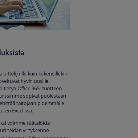
uksista
oittelijoille kuin kokeneillekin
veltuvat hyvin uusille
ia tietyn Office 365 -tuotteen
skurssimme sopivat puolestaan
 kehittää taitojaan pidemmälle
uten Excelissä.
äksi voimme räätälöidä
uri teidän yrityksenne
rjestämme yrityksellenne oman