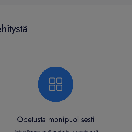
hitystä
Opetusta monipuolisesti