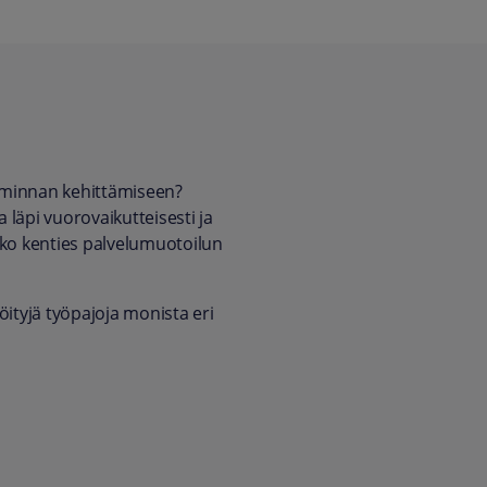
oiminnan kehittämiseen?
a läpi vuorovaikutteisesti ja
ako kenties palvelumuotoilun
löityjä työpajoja monista eri