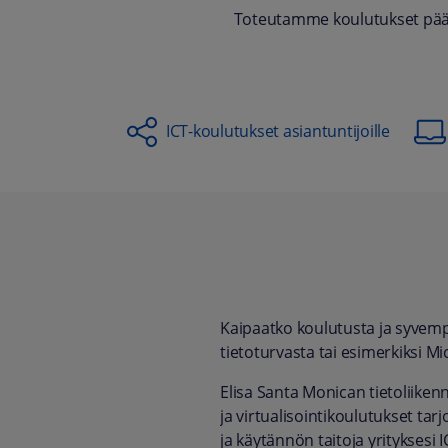
Toteutamme koulutukset pääsä
ICT-koulutukset asiantuntijoille
Kaipaatko koulutusta ja syvemp
tietoturvasta tai esimerkiksi M
Elisa Santa Monican tietoliikenne-
ja virtualisointikoulutukset ta
ja käytännön taitoja yrityksesi I