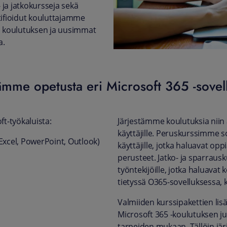
ja jatkokursseja sekä
rtifioidut kouluttajamme
n koulutuksen ja uusimmat
a.
tämme opetusta eri Microsoft 365 -sovell
-työkaluista:
Järjestämme koulutuksia niin al
käyttäjille. Peruskurssimme so
 Excel, PowerPoint, Outlook)
käyttäjille, jotka haluavat opp
perusteet. Jatko- ja sparrau
työntekijöille, jotka haluavat
tietyssä O365-sovelluksessa, k
Valmiiden kurssipakettien lis
Microsoft 365 -koulutuksen ju
tarpeiden mukaan. Tällöin jä