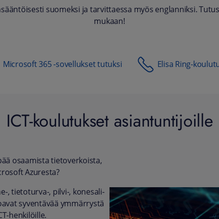
äntöisesti suomeksi ja tarvittaessa myös englanniksi. Tutust
mukaan!
Microsoft 365 -sovellukset tutuksi
Elisa Ring-koulut
ICT-koulutukset asiantuntijoille
ää osaamista tietoverkoista,
icrosoft Azuresta?
, tietoturva-, pilvi-, konesali-
rjoavat syventävää ymmärrystä
CT-henkilöille.