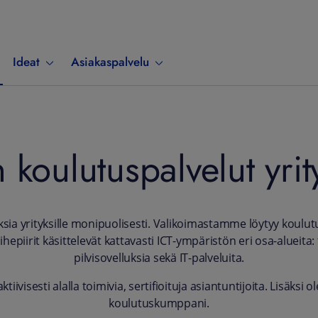
Ideat
Asiakaspalvelu
n koulutuspalvelut yrity
ksia yrityksille monipuolisesti. Valikoimastamme löytyy koulutuks
aihepiirit käsittelevät kattavasti ICT-ympäristön eri osa-alueita: 
pilvisovelluksia sekä IT-palveluita.
iivisesti alalla toimivia, sertifioituja asiantuntijoita. Lisäksi
koulutuskumppani.