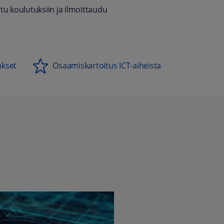
u koulutuksiin ja ilmoittaudu
ukset
Osaamiskartoitus ICT-aiheista