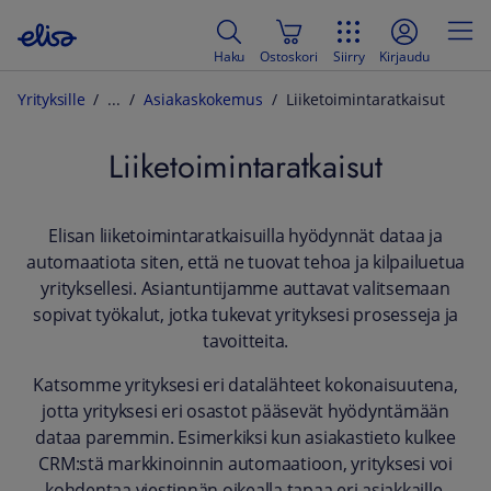
Haku
Ostoskori
Siirry
Kirjaudu
Yrityksille
Asiakaskokemus
Liiketoimintaratkaisut
Liiketoimintaratkaisut
Elisan liiketoimintaratkaisuilla hyödynnät dataa ja
automaatiota siten, että ne tuovat tehoa ja kilpailuetua
yrityksellesi. Asiantuntijamme auttavat valitsemaan
sopivat työkalut, jotka tukevat yrityksesi prosesseja ja
tavoitteita.
Katsomme yrityksesi eri datalähteet kokonaisuutena,
jotta yrityksesi eri osastot pääsevät hyödyntämään
dataa paremmin. Esimerkiksi kun asiakastieto kulkee
CRM:stä markkinoinnin automaatioon, yrityksesi voi
kohdentaa viestinnän oikealla tapaa eri asiakkaille.