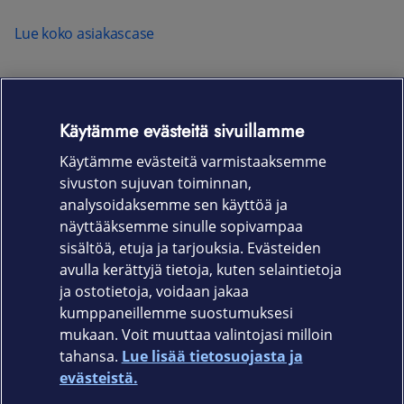
Lue koko asiakascase
Kiinnostaako liiketoiminnan kehitys
Käytämme evästeitä sivuillamme
datalähtöisesti?
Käytämme evästeitä varmistaaksemme
sivuston sujuvan toiminnan,
Asiantuntijamme kertovat lisää eri palveluistamme. Jätä
analysoidaksemme sen käyttöä ja
yhteystietosi, niin sovitaan yhteinen palaveri tai puhelu:
näyttääksemme sinulle sopivampaa
sisältöä, etuja ja tarjouksia. Evästeiden
OTA YHTEYTTÄ
avulla kerättyjä tietoja, kuten selaintietoja
ja ostotietoja, voidaan jakaa
kumppaneillemme suostumuksesi
mukaan. Voit muuttaa valintojasi milloin
tahansa.
Lue lisää tietosuojasta ja
Elisa.fi
evästeistä.