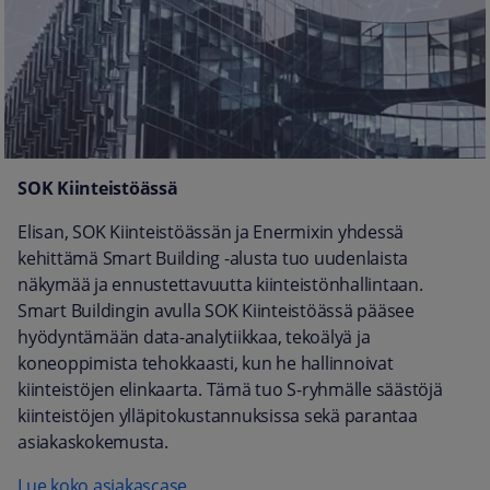
SOK Kiinteistöässä
Elisan, SOK Kiinteistöässän ja Enermixin yhdessä
kehittämä Smart Building -alusta tuo uudenlaista
näkymää ja ennustettavuutta kiinteistönhallintaan.
Smart Buildingin avulla SOK Kiinteistöässä pääsee
hyödyntämään data-analytiikkaa, tekoälyä ja
koneoppimista tehokkaasti, kun he hallinnoivat
kiinteistöjen elinkaarta. Tämä tuo S-ryhmälle säästöjä
kiinteistöjen ylläpitokustannuksissa sekä parantaa
asiakaskokemusta.
Lue koko asiakascase