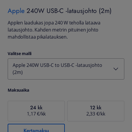
Apple
240W USB-C -latausjohto (2m)
Applen laadukas jopa 240 W teholla lataava
latausjohto. Kahden metrin pituinen johto
mahdollistaa pikalatauksen.
Valitse malli
Apple 240W USB-C to USB-C -latausjohto
(2m)
Maksuaika
24 kk
12 kk
1,17 €/kk
2,33 €/kk
Kertamaksu