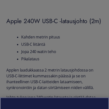
Apple 240W USB-C -latausjohto (2m)
Kahden metrin pituus
USB-C liitäntä
Jopa 240 watin teho
Pikalataus
Applen laadukkaassa 2 metrin lataus­johdossa on
USB-C-liittimet kummassakin päässä ja se on
ihanteellinen USB-C-laitteiden lataamiseen,
synkronointiin ja datan siirtämiseen niiden välillä.
Johto tukee jopa 240 watin latausta ja siirtää dataa
USB 2 -nopeuksilla. Yhdistä USB-C-latausjohto