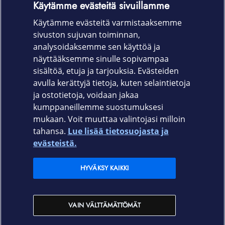
yhteensopivaan USB-C-virtalähteeseen, niin voit
Käytämme evästeitä sivuillamme
ladata laitteita kätevästi pistorasiasta ja hyödyntää
Käytämme evästeitä varmistaaksemme
pikalataus­ominaisuuksia.
sivuston sujuvan toiminnan,
Tuotekoodi
analysoidaksemme sen käyttöä ja
näyttääksemme sinulle sopivampaa
MYQT3ZM/A
sisältöä, etuja ja tarjouksia. Evästeiden
avulla kerättyjä tietoja, kuten selaintietoja
ja ostotietoja, voidaan jakaa
kumppaneillemme suostumuksesi
mukaan. Voit muuttaa valintojasi milloin
tahansa.
Lue lisää tietosuojasta ja
Elisa.fi
evästeistä.
Elisa Oyj
HYVÄKSY KAIKKI
Elisan myymälät
VAIN VÄLTTÄMÄTTÖMÄT