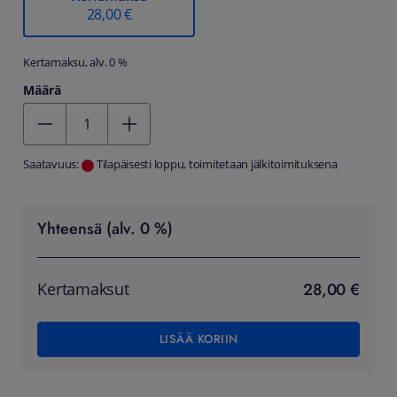
28,00 €
Kertamaksu, alv. 0 %
Määrä
Kentän arvo 1
Saatavuus:
Tilapäisesti loppu, toimitetaan jälkitoimituksena
Yhteensä (alv. 0 %)
28,00 €
Kertamaksut
LISÄÄ KORIIN