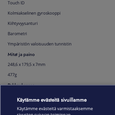
Touch ID
Kolmiakselinen gyroskooppi
Kiihtyvyysanturi
Barometri
Ympäristön valoisuuden tunnistin
Mitat ja paino
248,6 x 179,5 x 7mm
477g
Pakkauksessa
iPad
Käytämme evästeitä sivuillamme
USB‑C-lataus­johto (1 metri)
Käytämme evästeitä varmistaaksemme
sivuston sujuvan toiminnan,