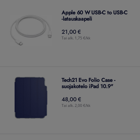
Apple 60 W USB-C to USB-C
-latauskaapeli
21,00 €
21,00
€
Tai alk. 1,75 €/kk
Tech21 Evo Folio Case -
suojakotelo iPad 10.9"
48,00 €
48,00
€
Tai alk. 2,00 €/kk