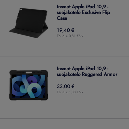
Insmat Apple iPad 10,9 -
suojakotelo Exclusive Flip
Case
19,40 €
19,40
€
Tai alk. 0,81 €/kk
Insmat Apple iPad 10,9 -
suojakotelo Ruggered Armor
33,00 €
33,00
€
Tai alk. 1,38 €/kk