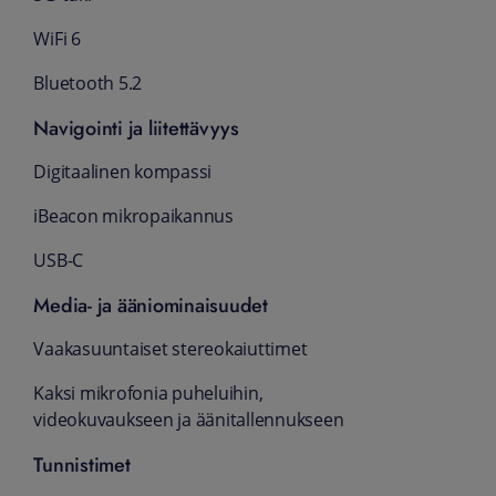
WiFi 6
Bluetooth 5.2
Navigointi ja liitettävyys
Digitaalinen kompassi
iBeacon mikropaikannus
USB-C
Media- ja ääniominaisuudet
Vaaka­suuntaiset stereokaiuttimet
Kaksi mikrofonia puheluihin,
videokuvaukseen ja äänitallennukseen
Tunnistimet