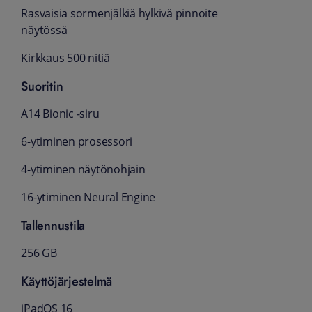
Rasvaisia sormenjälkiä hylkivä pinnoite
näytössä
Kirkkaus 500 nitiä
Suoritin
A14 Bionic ‑siru
6-ytiminen prosessori
4-ytiminen näytönohjain
16-ytiminen Neural Engine
Tallennustila
256 GB
Käyttöjärjestelmä
iPadOS 16