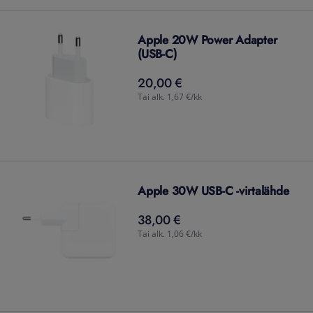
Apple 20W Power Adapter
(USB-C)
20,00 €
20,00
€
Tai alk. 1,67 €/kk
Apple 30W USB-C -virtalähde
38,00 €
38,00
€
Tai alk. 1,06 €/kk