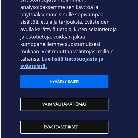
Takuu
analysoidaksemme sen käyttöä ja
12 kk
näyttääksemme sinulle sopivampaa
sisältöä, etuja ja tarjouksia. Evästeiden
avulla kerättyjä tietoja, kuten selaintietoja
ja ostotietoja, voidaan jakaa
kumppaneillemme suostumuksesi
mukaan. Voit muuttaa valintojasi milloin
tahansa.
Lue lisää tietosuojasta ja
Elisa.fi
evästeistä.
Elisa Oyj
HYVÄKSY KAIKKI
Elisan myymälät
VAIN VÄLTTÄMÄTTÖMÄT
Yhteystiedot
EVÄSTEASETUKSET
Käyttöehdot
Sopimusehdot
Tietosuojakäytäntö
Evästeasetukset