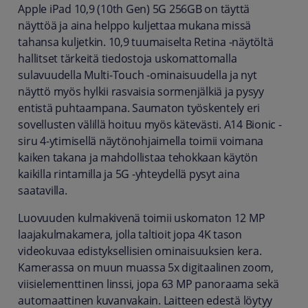
Apple iPad 10,9 (10th Gen) 5G 256GB on täyttä
näyttöä ja aina helppo kuljettaa mukana missä
tahansa kuljetkin. 10,9 tuumaiselta Retina -näytöltä
hallitset tärkeitä tiedostoja uskomattomalla
sulavuudella Multi-Touch -ominaisuudella ja nyt
näyttö myös hylkii rasvaisia sormenjälkiä ja pysyy
entistä puhtaampana. Saumaton työskentely eri
sovellusten välillä hoituu myös kätevästi. A14 Bionic -
siru 4-ytimisellä näytönohjaimella toimii voimana
kaiken takana ja mahdollistaa tehokkaan käytön
kaikilla rintamilla ja 5G -yhteydellä pysyt aina
saatavilla.
Luovuuden kulmakivenä toimii uskomaton 12 MP
laajakulmakamera, jolla taltioit jopa 4K tason
videokuvaa edistyksellisien ominaisuuksien kera.
Kamerassa on muun muassa 5x digitaalinen zoom,
viisielementtinen linssi, jopa 63 MP panoraama sekä
automaattinen kuvanvakain. Laitteen edestä löytyy