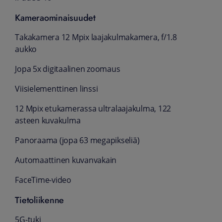
Kameraominaisuudet
Takakamera 12 Mpix laaja­kulma­kamera, f/1.8
aukko
Jopa 5x digitaalinen zoomaus
Viisielementtinen linssi
12 Mpix etukamerassa ultralaajakulma, 122
asteen kuvakulma
Panoraama (jopa 63 megapikseliä)
Automaattinen kuvanvakain
FaceTime-video
Tietoliikenne
5G-tuki