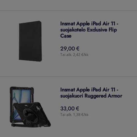
Insmat Apple iPad Air 11 -
suojakotelo Exclusive Flip
Case
29,00 €
29,00
€
Tai alk. 2,42 €/kk
Insmat Apple iPad Air 11 -
suojakuori Ruggered Armor
33,00 €
33,00
€
Tai alk. 1,38 €/kk