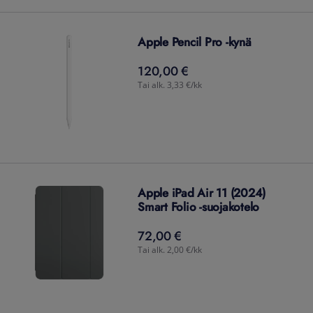
Apple Pencil Pro -kynä
120,00 €
120,00
€
Tai alk. 3,33 €/kk
Apple iPad Air 11 (2024)
Smart Folio -suojakotelo
72,00 €
72,00
€
Tai alk. 2,00 €/kk