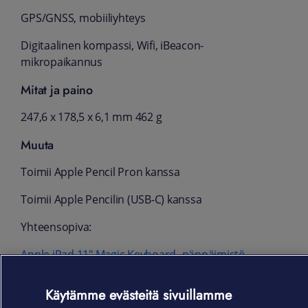
GPS/GNSS, mobiiliyhteys
Digitaalinen kompassi, Wifi, iBeacon-
mikropaikannus
Mitat ja paino
247,6 x 178,5 x 6,1 mm 462 g
Muuta
Toimii Apple Pencil Pron kanssa
Toimii Apple Pencilin (USB‑C) kanssa
Yhteensopiva:
Apple iPad 11" Magic Keyboard -näppäimistö
Pakkauksen sisältö
Käytämme evästeitä sivuillamme