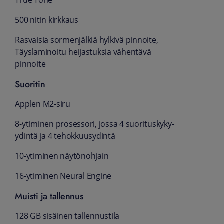
True Tone
500 nitin kirkkaus
Rasvaisia sormenjälkiä hylkivä pinnoite,
Täyslaminoitu heijastuksia vähentävä
pinnoite
Suoritin
Applen M2-siru
8-ytiminen prosessori, jossa 4 suorituskyky-
ydintä ja 4 tehokkuus­ydintä
10-ytiminen näytönohjain
16-ytiminen Neural Engine
Muisti ja tallennus
128 GB sisäinen tallennustila