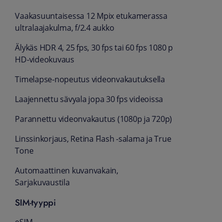
Vaaka­suuntaisessa 12 Mpix etukamerassa
ultralaajakulma, f/2.4 aukko
Älykäs HDR 4, 25 fps, 30 fps tai 60 fps 1080 p
HD-videokuvaus
Timelapse-nopeutus videonvakautuksella
Laajennettu sävy­ala jopa 30 fps videoissa
Parannettu videon­vakautus (1080p ja 720p)
Linssinkorjaus, Retina Flash ‑salama ja True
Tone
Automaattinen kuvanvakain,
Sarjakuvaustila
SIM-tyyppi