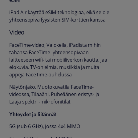
eSIM
iPad Air käyttää eSIM-teknologiaa, eikä se ole
yhteensopiva fyysisten SIM-korttien kanssa
Video
FaceTime-video, Valokeila, iPadista mihin
tahansa FaceTime -yhteensopivaan
laitteeseen wifi‑ tai mobiiliverkon kautta, Jaa
elokuvia, TV-ohjelmia, musiikkia ja muita
appeja FaceTime-puhelussa
Näytönjako, Muotokuvatila FaceTime-
videossa, Tilaääni, Puheäänen eristys‑ ja
Laaja spektri ‑mikrofonitilat
Yhteydet ja liitännät
5G (sub-6 GHz), jossa 4x4 MIMO