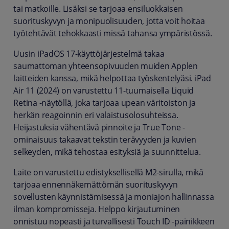
tai matkoille. Lisäksi se tarjoaa ensiluokkaisen
suorituskyvyn ja monipuolisuuden, jotta voit hoitaa
työtehtävät tehokkaasti missä tahansa ympäristössä.
Uusin iPadOS 17-käyttöjärjestelmä takaa
saumattoman yhteensopivuuden muiden Applen
laitteiden kanssa, mikä helpottaa työskentelyäsi. iPad
Air 11 (2024) on varustettu 11-tuumaisella Liquid
Retina -näytöllä, joka tarjoaa upean väritoiston ja
herkän reagoinnin eri valaistusolosuhteissa.
Heijastuksia vähentävä pinnoite ja True Tone -
ominaisuus takaavat tekstin terävyyden ja kuvien
selkeyden, mikä tehostaa esityksiä ja suunnittelua.
Laite on varustettu edistyksellisellä M2-sirulla, mikä
tarjoaa ennennäkemättömän suorituskyvyn
sovellusten käynnistämisessä ja moniajon hallinnassa
ilman kompromisseja. Helppo kirjautuminen
onnistuu nopeasti ja turvallisesti Touch ID -painikkeen