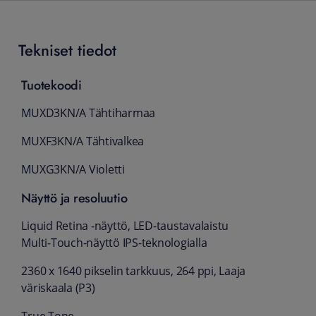
Tekniset tiedot
Tuotekoodi
MUXD3KN/A Tähtiharmaa
MUXF3KN/A Tähtivalkea
MUXG3KN/A Violetti
Näyttö ja resoluutio
Liquid Retina ‑näyttö, LED-taustavalaistu
Multi‑Touch-näyttö IPS-teknologialla
2360 x 1640 pikselin tarkkuus, 264 ppi, Laaja
väri­skaala (P3)