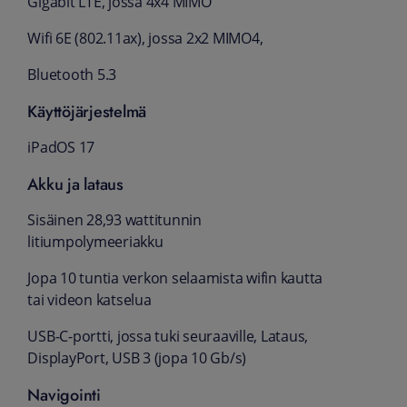
Gigabit LTE, jossa 4x4 MIMO
Wifi 6E (802.11ax), jossa 2x2 MIMO4,
Bluetooth 5.3
Käyttöjärjestelmä
iPadOS 17
Akku ja lataus
Sisäinen 28,93 wattitunnin
litiumpolymeeriakku
Jopa 10 tuntia verkon selaamista wifin kautta
tai videon katselua
USB‑C-portti, jossa tuki seuraaville, Lataus,
DisplayPort, USB 3 (jopa 10 Gb/s)
Navigointi