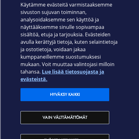
iPad Air, USB‑C-latausjohto (1 m)
Käytämme evästeitä varmistaaksemme
sivuston sujuvan toiminnan,
Takuu
analysoidaksemme sen käyttöä ja
12 kk
näyttääksemme sinulle sopivampaa
sisältöä, etuja ja tarjouksia. Evästeiden
avulla kerättyjä tietoja, kuten selaintietoja
ja ostotietoja, voidaan jakaa
kumppaneillemme suostumuksesi
mukaan. Voit muuttaa valintojasi milloin
Elisa.fi
tahansa.
Lue lisää tietosuojasta ja
evästeistä.
Elisa Oyj
HYVÄKSY KAIKKI
Elisan myymälät
VAIN VÄLTTÄMÄTTÖMÄT
Yhteystiedot