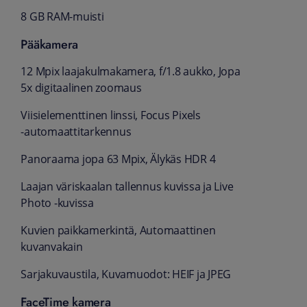
8 GB RAM-muisti
Pääkamera
12 Mpix laaja­kulma­kamera, f/1.8 aukko, Jopa
5x digitaalinen zoomaus
Viisielementtinen linssi, Focus Pixels
‑automaattitarkennus
Panoraama jopa 63 Mpix, Älykäs HDR 4
Laajan väriskaalan tallennus kuvissa ja Live
Photo ‑kuvissa
Kuvien paikkamerkintä, Automaattinen
kuvan­vakain
Sarjakuvaustila, Kuvamuodot: HEIF ja JPEG
FaceTime kamera