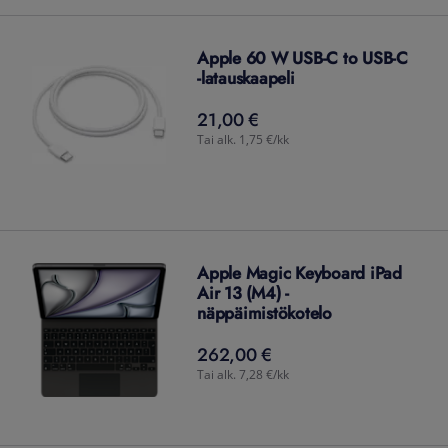
Apple 60 W USB-C to USB-C
-latauskaapeli
21,00 €
21,00
€
Tai alk. 1,75 €/kk
Apple Magic Keyboard iPad
Air 13 (M4) -
näppäimistökotelo
262,00 €
262,00
€
Tai alk. 7,28 €/kk