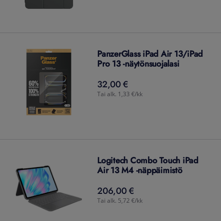
PanzerGlass iPad Air 13/iPad
Pro 13 -näytönsuojalasi
32,00 €
32,00
€
Tai alk. 1,33 €/kk
Logitech Combo Touch iPad
Air 13 M4 -näppäimistö
206,00 €
206,00
€
Tai alk. 5,72 €/kk