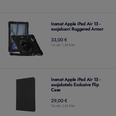
Insmat Apple iPad Air 13 -
suojakuori Ruggered Armor
33,00 €
33,00
€
Tai alk. 1,38 €/kk
Insmat Apple iPad Air 13 -
suojakotelo Exclusive Flip
Case
29,00 €
29,00
€
Tai alk. 2,42 €/kk