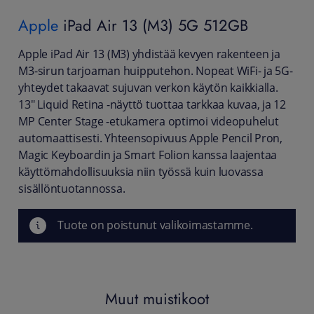
Apple
iPad Air 13 (M3) 5G 512GB
Apple iPad Air 13 (M3) yhdistää kevyen rakenteen ja
M3-sirun tarjoaman huipputehon. Nopeat WiFi- ja 5G-
yhteydet takaavat sujuvan verkon käytön kaikkialla.
13" Liquid Retina -näyttö tuottaa tarkkaa kuvaa, ja 12
MP Center Stage -etukamera optimoi videopuhelut
automaattisesti. Yhteensopivuus Apple Pencil Pron,
Magic Keyboardin ja Smart Folion kanssa laajentaa
käyttömahdollisuuksia niin työssä kuin luovassa
sisällöntuotannossa.
Tuote on poistunut valikoimastamme.
Muut muistikoot