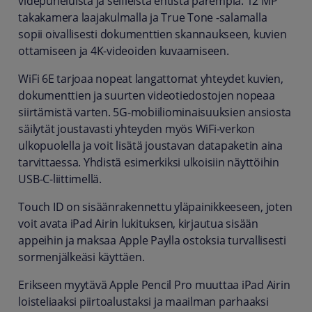
videpuheluista ja selfieistä entistä parempia. 12 MP
takakamera laajakulmalla ja True Tone -salamalla
sopii oivallisesti dokumenttien skannaukseen, kuvien
ottamiseen ja 4K-videoiden kuvaamiseen.
WiFi 6E tarjoaa nopeat langattomat yhteydet kuvien,
dokumenttien ja suurten videotiedostojen nopeaa
siirtämistä varten. 5G-mobiiliominaisuuksien ansiosta
säilytät joustavasti yhteyden myös WiFi-verkon
ulkopuolella ja voit lisätä joustavan datapaketin aina
tarvittaessa. Yhdistä esimerkiksi ulkoisiin näyttöihin
USB-C-liittimellä.
Touch ID on sisäänrakennettu yläpainikkeeseen, joten
voit avata iPad Airin lukituksen, kirjautua sisään
appeihin ja maksaa Apple Paylla ostoksia turvallisesti
sormenjälkeäsi käyttäen.
Erikseen myytävä Apple Pencil Pro muuttaa iPad Airin
loisteliaaksi piirtoalustaksi ja maailman parhaaksi