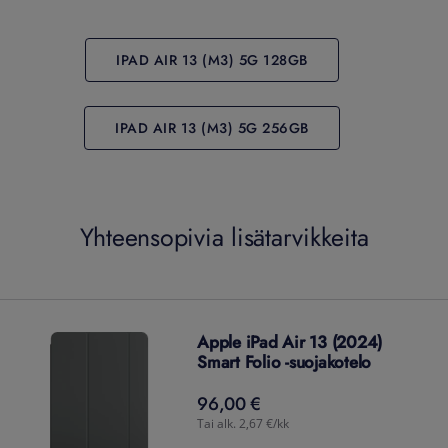
IPAD AIR 13 (M3) 5G 128GB
IPAD AIR 13 (M3) 5G 256GB
Yhteensopivia lisätarvikkeita
Apple iPad Air 13 (2024)
Smart Folio -suojakotelo
96,00 €
96,00
€
Tai alk. 2,67 €/kk