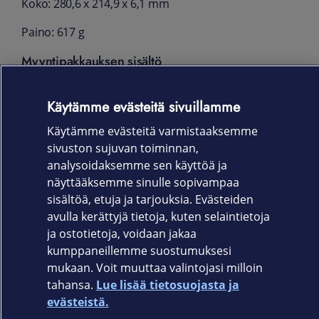
Koko: 280,6 x 214,9 x 6,1 mm
Paino: 617 g
Myyntipakkauksen sisältö
iPad Air
Käytämme evästeitä sivuillamme
USB-C-latausjohto (1 metri)
Käytämme evästeitä varmistaaksemme
Takuu
sivuston sujuvan toiminnan,
analysoidaksemme sen käyttöä ja
Laitevalmistajan takuu 12 kk
näyttääksemme sinulle sopivampaa
sisältöä, etuja ja tarjouksia. Evästeiden
avulla kerättyjä tietoja, kuten selaintietoja
ja ostotietoja, voidaan jakaa
kumppaneillemme suostumuksesi
mukaan. Voit muuttaa valintojasi milloin
Elisa.fi
tahansa.
Lue lisää tietosuojasta ja
evästeistä.