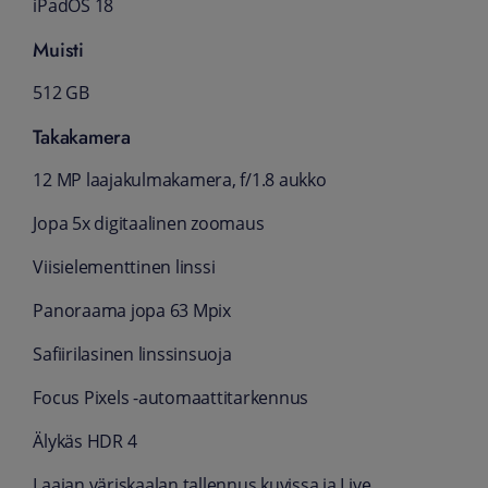
iPadOS 18
Muisti
512 GB
Takakamera
12 MP laajakulmakamera, f/1.8 aukko
Jopa 5x digitaalinen zoomaus
Viisielementtinen linssi
Panoraama jopa 63 Mpix
Safiirilasinen linssinsuoja
Focus Pixels -automaattitarkennus
Älykäs HDR 4
Laajan väriskaalan tallennus kuvissa ja Live