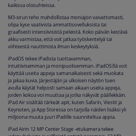
kaikissa olosuhteissa.
M3-sirun teho mahdollistaa moniajon vaivattomasti,
olipa kyse vaativista ammattisovelluksista tai
graafisesti intensiivisistä peleistä. Koko päivän kestävä
akku varmistaa, että voit jatkaa työskentelyä tai
viihteestä nauttimista ilman keskeytyksiä.
iPadOS tekee iPadista tuottavamman,
intuitiivisemman ja monipuolisemman. iPadOS:llä voit
käyttää useita appeja samanaikaisesti sekä muokata
ja jakaa kuvia. Järjestäjän ja ulkoisen näytön tuen
avulla käytät helposti samaan aikaan useita appeja,
joiden kokoa voi muuttaa ja jotka näkyvät päällekkäin.
iPad Air sisältää tärkeät apit, kuten Safarin, Viestit ja
Keynoten, ja App Storessa on tarjolla näiden lisäksi yli
miljoona muuta juuri iPadille suunniteltua appia.
iPad Airin 12 MP Center Stage -etukamera tekee