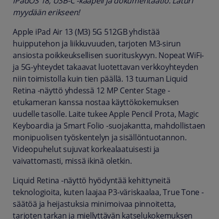
iPadOS 18, USB-C -kaapeli ja dokumentaatio. Laturi
myydään erikseen!
Apple iPad Air 13 (M3) 5G 512GB yhdistää
huipputehon ja liikkuvuuden, tarjoten M3-sirun
ansiosta poikkeuksellisen suorituskyvyn. Nopeat WiFi-
ja 5G-yhteydet takaavat luotettavan verkkoyhteyden
niin toimistolla kuin tien päällä. 13 tuuman Liquid
Retina -näyttö yhdessä 12 MP Center Stage -
etukameran kanssa nostaa käyttökokemuksen
uudelle tasolle. Laite tukee Apple Pencil Prota, Magic
Keyboardia ja Smart Folio -suojakantta, mahdollistaen
monipuolisen työskentelyn ja sisällöntuotannon.
Videopuhelut sujuvat korkealaatuisesti ja
vaivattomasti, missä ikinä oletkin.
Liquid Retina -näyttö hyödyntää kehittyneitä
teknologioita, kuten laajaa P3-väriskaalaa, True Tone -
säätöä ja heijastuksia minimoivaa pinnoitetta,
tarjoten tarkan ja miellyttävän katselukokemuksen