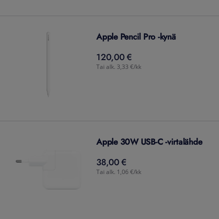
Apple Pencil Pro -kynä
120,00 €
120,00
€
Tai alk. 3,33 €/kk
Apple 30W USB-C -virtalähde
38,00 €
38,00
€
Tai alk. 1,06 €/kk