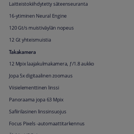
Laitteisto­kiihdytetty säteen­seuranta
16-ytiminen Neural Engine
120 Gt/s muisti­väylän nopeus
12 Gt yhteismuistia
Takakamera
12 Mpix laaja­kulma­kamera, ƒ/1.8 aukko
Jopa 5x digi­taalinen zoomaus
Viisi­elementtinen linssi
Panoraama jopa 63 Mpix
Safiiri­lasinen linssin­suojus
Focus Pixels ‑automaatti­tarkennus