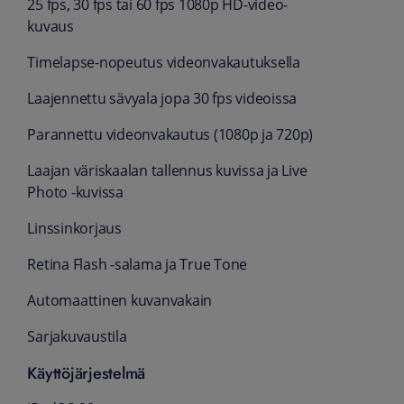
25 fps, 30 fps tai 60 fps 1080p HD-video­
kuvaus
Timelapse-nopeutus videon­vakautuksella
Laajennettu sävy­ala jopa 30 fps videoissa
Parannettu videon­vakautus (1080p ja 720p)
Laajan väri­skaalan tallennus kuvissa ja Live
Photo ‑kuvissa
Linssin­korjaus
Retina Flash ‑salama ja True Tone
Automaattinen kuvan­vakain
Sarja­kuvaus­tila
Käyttöjärjestelmä