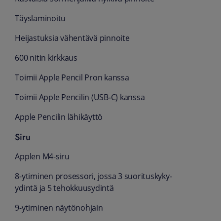
Täys­laminoitu
Heijastuksia vähentävä pinnoite
600 nitin kirkkaus
Toimii Apple Pencil Pron kanssa
Toimii Apple Pencilin (USB‑C) kanssa
Apple Pencilin lähi­käyttö
Siru
Applen M4-siru
8-ytiminen prosessori, jossa 3 suoritus­kyky-
ydintä ja 5 tehokkuus­ydintä
9-ytiminen näytön­ohjain