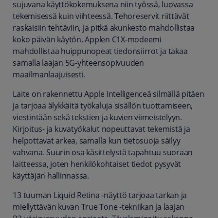
sujuvana käyttökokemuksena niin työssä, luovassa
tekemisessä kuin viihteessä. Tehoreservit riittävät
raskaisiin tehtäviin, ja pitkä akunkesto mahdollistaa
koko päivän käytön. Applen C1X‑modeemi
mahdollistaa huippunopeat tiedonsiirrot ja takaa
samalla laajan 5G‑yhteensopivuuden
maailmanlaajuisesti.
Laite on rakennettu Apple Intelligenceä silmällä pitäen
ja tarjoaa älykkäitä työkaluja sisällön tuottamiseen,
viestintään sekä tekstien ja kuvien viimeistelyyn.
Kirjoitus‑ ja kuvatyökalut nopeuttavat tekemistä ja
helpottavat arkea, samalla kun tietosuoja säilyy
vahvana. Suurin osa käsittelystä tapahtuu suoraan
laitteessa, joten henkilökohtaiset tiedot pysyvät
käyttäjän hallinnassa.
13 tuuman Liquid Retina ‑näyttö tarjoaa tarkan ja
miellyttävän kuvan True Tone ‑tekniikan ja laajan