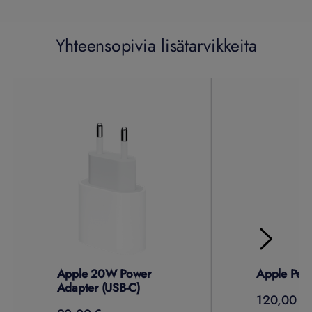
Yhteensopivia lisätarvikkeita
Apple 20W Power
Apple Penc
Adapter (USB-C)
120,00 €