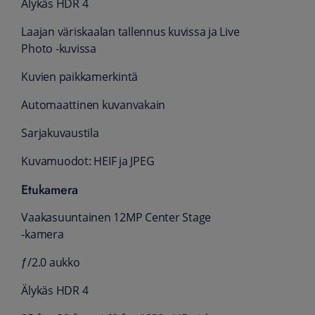
Älykäs HDR 4
­Laajan väri­skaalan tallennus kuvissa ja Live
Photo ‑kuvissa
Kuvien paikka­merkintä
Automaattinen kuvan­vakain
Sarja­kuvaus­tila
Kuva­muodot: HEIF ja JPEG
Etukamera
Vaaka­suuntainen 12MP Center Stage
‑kamera
ƒ/2.0 aukko
Älykäs HDR 4