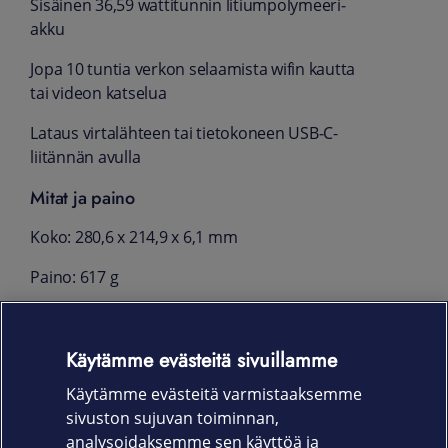
Sisäinen 36,59 watti­tunnin litium­polymeeri­
akku
Jopa 10 tuntia verkon selaamista wifin kautta
tai videon katselua
Lataus virta­lähteen tai tieto­koneen USB‑C-
liitännän avulla
Mitat ja paino
Koko: 280,6 x 214,9 x 6,1 mm
Paino: 617 g
Myyntipakkauksen sisältö
Käytämme evästeitä sivuillamme
iPad Air
Käytämme evästeitä varmistaaksemme
USB-C-latausjohto (1 metri)
sivuston sujuvan toiminnan,
Takuu
analysoidaksemme sen käyttöä ja