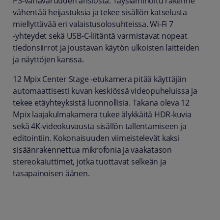
P3‑väriavaruuden ansiosta. Täyslaminoitu rakenne
vähentää heijastuksia ja tekee sisällön katselusta
miellyttävää eri valaistusolosuhteissa. Wi‑Fi 7
‑yhteydet sekä USB‑C‑liitäntä varmistavat nopeat
tiedonsiirrot ja joustavan käytön ulkoisten laitteiden
ja näyttöjen kanssa.
12 Mpix Center Stage ‑etukamera pitää käyttäjän
automaattisesti kuvan keskiössä videopuheluissa ja
tekee etäyhteyksistä luonnollisia. Takana oleva 12
Mpix laajakulmakamera tukee älykkäitä HDR‑kuvia
sekä 4K‑videokuvausta sisällön tallentamiseen ja
editointiin. Kokonaisuuden viimeistelevät kaksi
sisäänrakennettua mikrofonia ja vaakatason
stereokaiuttimet, jotka tuottavat selkeän ja
tasapainoisen äänen.