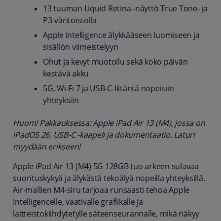
13 tuuman Liquid Retina ‑näyttö True Tone‑ ja
P3‑väritoistolla
Apple Intelligence älykkääseen luomiseen ja
sisällön viimeistelyyn
Ohut ja kevyt muotoilu sekä koko päivän
kestävä akku
5G, Wi‑Fi 7 ja USB‑C‑liitäntä nopeisiin
yhteyksiin
Huom! Pakkauksessa: Apple iPad Air 13 (M4), jossa on
iPadOS 26, USB-C -kaapeli ja dokumentaatio. Laturi
myydään erikseen!
Apple iPad Air 13 (M4) 5G 128GB tuo arkeen sulavaa
suorituskykyä ja älykästä tekoälyä nopeilla yhteyksillä.
Air‑mallien M4‑siru tarjoaa runsaasti tehoa Apple
Intelligencelle, vaativalle grafiikalle ja
laitteistokiihdytetylle säteenseurannalle, mikä näkyy