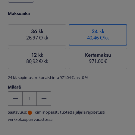
Maksuaika
36 kk
24 kk
26,97 €/kk
40,46 €/kk
12 kk
Kertamaksu
80,92 €/kk
971,00 €
24 kk sopimus, kokonaishinta 971,04 €, alv. 0 %
Määrä
Kentän arvo 1
Saatavuus:
Toimi nopeasti, tuotetta jäljellä rajoitetusti
verkkokaupan varastossa