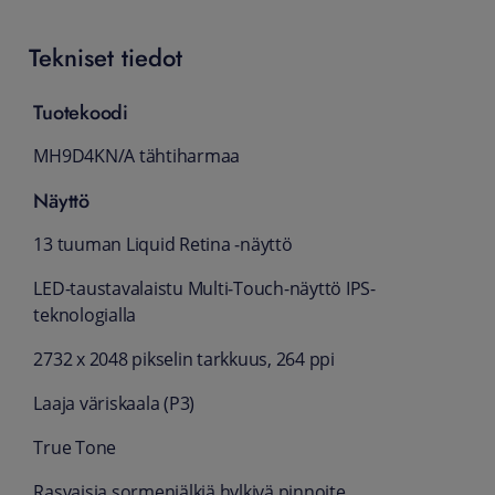
Tekniset tiedot
Tuotekoodi
MH9D4KN/A tähtiharmaa
Näyttö
13 tuuman Liquid Retina ‑näyttö
LED-tausta­valaistu Multi‑Touch-näyttö IPS-
tekno­logialla
2732 x 2048 pikselin tarkkuus, 264 ppi
Laaja väri­skaala (P3)
True Tone
Rasvaisia sormen­jälkiä hylkivä pinnoite