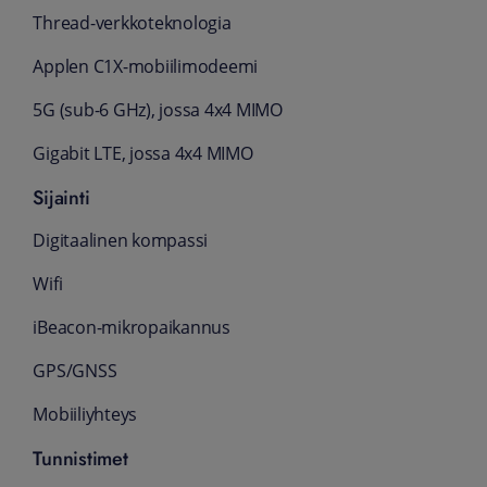
Thread-verkko­teknologia
Applen C1X-mobiili­modeemi
5G (sub-6 GHz), jossa 4x4 MIMO
Gigabit LTE, jossa 4x4 MIMO
Sijainti
Digitaalinen kompassi
Wifi
iBeacon-mikro­paikannus
GPS/GNSS
Mobiiliyhteys
Tunnistimet