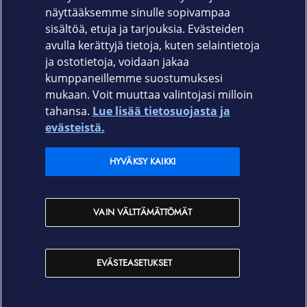
näyttääksemme sinulle sopivampaa
Laitevalmistajan takuu 12 kk
sisältöä, etuja ja tarjouksia. Evästeiden
avulla kerättyjä tietoja, kuten selaintietoja
ja ostotietoja, voidaan jakaa
kumppaneillemme suostumuksesi
mukaan. Voit muuttaa valintojasi milloin
tahansa.
Lue lisää tietosuojasta ja
Elisa.fi
evästeistä.
Elisa Oyj
HYVÄKSY KAIKKI
Elisan myymälät
VAIN VÄLTTÄMÄTTÖMÄT
Yhteystiedot
EVÄSTEASETUKSET
Käyttöehdot
Sopimusehdot
Tietosuojakäytäntö
Evästeasetukset
Tekijänoikeudet © 2026 Elisa Oyj. Kaikki oikeudet pidätetään.