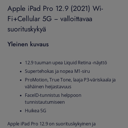
Apple iPad Pro 12.9 (2021) Wi-
Fi+Cellular 5G − valloittavaa
suorituskykyä
Yleinen kuvaus
12.9 tuuman upea Liquid Retina -näyttö
Supertehokas ja nopea M1-siru
ProMotion, True Tone, laaja P3-väriskaala ja
vähäinen heijastavuus
FaceID-tunnistus helppoon
tunnistautumiseen
Huikea 5G
Apple iPad Pro 12.9 on suorituskykyinen ja