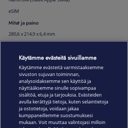
eSIM
Mitat ja paino
280,6 x 214,9 x 6,4 mm
684 g
Pakkauksen sisältö
Käytämme evästeitä sivuillamme
Käytämme evästeitä varmistaaksemme
iPad Pro
sivuston sujuvan toiminnan,
USB‑C-latauskaapeli (1 metri)
analysoidaksemme sen käyttöä ja
näyttääksemme sinulle sopivampaa
20 W USB‑C-virtalähde
sisältöä, etuja ja tarjouksia. Evästeiden
avulla kerättyjä tietoja, kuten selaintietoja
ja ostotietoja, voidaan jakaa
kumppaneillemme suostumuksesi
mukaan. Voit muuttaa valintojasi milloin