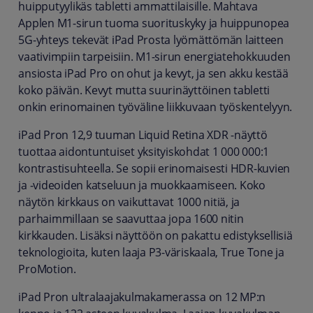
huipputyylikäs tabletti ammattilaisille. Mahtava
Applen M1-sirun tuoma suorituskyky ja huippunopea
5G-yhteys tekevät iPad Prosta lyömättömän laitteen
vaativimpiin tarpeisiin. M1-sirun energiatehokkuuden
ansiosta iPad Pro on ohut ja kevyt, ja sen akku kestää
koko päivän. Kevyt mutta suurinäyttöinen tabletti
onkin erinomainen työväline liikkuvaan työskentelyyn.
iPad Pron 12,9 tuuman Liquid Retina XDR ‑näyttö
tuottaa aidontuntuiset yksityiskohdat 1 000 000:1
kontrastisuhteella. Se sopii erinomaisesti HDR-kuvien
ja ‑videoiden katseluun ja muokkaamiseen. Koko
näytön kirkkaus on vaikuttavat 1000 nitiä, ja
parhaimmillaan se saavuttaa jopa 1600 nitin
kirkkauden. Lisäksi näyttöön on pakattu edistyksellisiä
teknologioita, kuten laaja P3-väriskaala, True Tone ja
ProMotion.
iPad Pron ultralaajakulmakamerassa on 12 MP:n