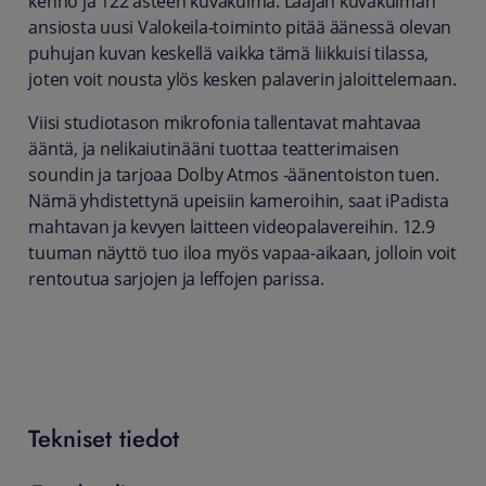
kenno ja 122 asteen kuvakulma. Laajan kuvakulman
ansiosta uusi Valokeila-toiminto pitää äänessä olevan
puhujan kuvan keskellä vaikka tämä liikkuisi tilassa,
joten voit nousta ylös kesken palaverin jaloittelemaan.
Viisi studiotason mikrofonia tallentavat mahtavaa
ääntä, ja nelikaiutinääni tuottaa teatterimaisen
soundin ja tarjoaa Dolby Atmos ‑äänentoiston tuen.
Nämä yhdistettynä upeisiin kameroihin, saat iPadista
mahtavan ja kevyen laitteen videopalavereihin. 12.9
tuuman näyttö tuo iloa myös vapaa-aikaan, jolloin voit
rentoutua sarjojen ja leffojen parissa.
Tekniset tiedot