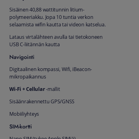
Sisäinen 40,88 wattitunnin litium­
polymeeriakku. Jopa 10 tuntia verkon
selaamista wifin kautta tai videon katselua.
Lataus virtalähteen avulla tai tietokoneen
USB C-liitännän kautta
Navigointi
Digitaalinen kompassi, Wifi, iBeacon-
mikropaikannus
Wi‑Fi + Cellular
‑mallit
Sisäänrakennettu GPS/GNSS
Mobiiliyhteys
SIM-kortti
Nano-SIM (tukee Apple SIMiä)