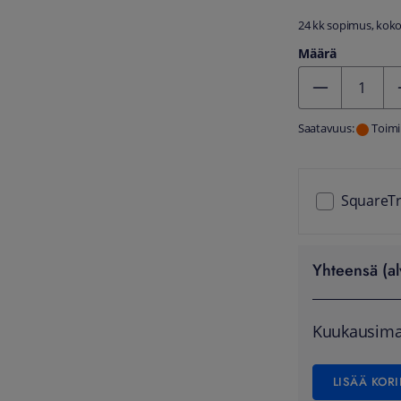
24 kk sopimus, kokon
Määrä
Kentän arvo 1
Saatavuus:
Toimi
SquareTr
Yhteensä (al
Kuukausima
LISÄÄ KORI