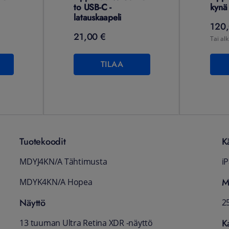
to USB-C -
kynä
latauskaapeli
120,
21,00 €
Tai alk
TILAA
Tuotekoodit
K
MDYJ4KN/A Tähtimusta
i
M
MDYK4KN/A Hopea
Näyttö
2
K
13 tuuman Ultra Retina XDR -näyttö