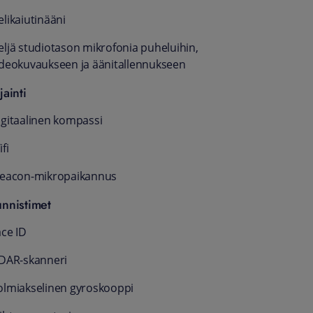
elikaiutinääni
eljä studio­tason mikrofonia puheluihin,
deo­kuvaukseen ja ääni­­tallennukseen
jainti
igitaalinen kompassi
fi
Beacon-mikro­paikannus
unnistimet
ace ID
iDAR-skanneri
olmiakselinen gyroskooppi