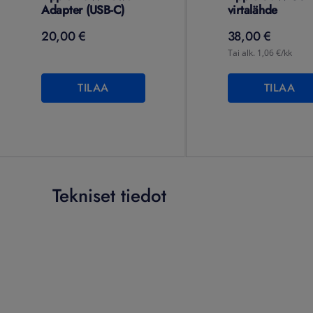
Adapter (USB-C)
virtalähde
20,00 €
38,00 €
Tai alk. 1,06 €/kk
TILAA
TILAA
Tekniset tiedot