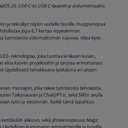
adOS 26, USB-C-to USB-C-kaapeli ja dokumentaatio.
tön ja tekoälyn täysin uudelle tasolle. Huippunopea
ahdollistaa jopa 6,7 kertaa nopeamman
sta luomisesta uskomattoman sujuvaa, olipa kyse
ED -teknologiaa, joka tuottaa kirkkaan kuvan,
uo eloa luoviin projekteihin ja tarjoaa erinomaisen
i täydellisesti tehokkaana työkaluna eri alojen
ivisen moniajon, joka tekee työnteosta tehokasta.
 kuten Taikasauvan ja ChatGPT:n, sekä SIRI:n avulla
van työn ja viestinnän. Kaikki tämä tapahtuu
n kestävään akkuun, sekä yhteensopivuus Magic
 täydellisen kumppanin ammattilaisille ja luoville