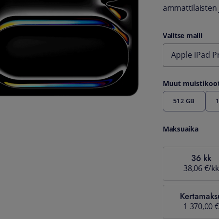
ammattilaisten j
Valitse malli
Apple iPad P
Muut muistikoo
512 GB
1
Maksuaika
36 kk
38,06 €/kk
Kertamaks
1 370,00 €