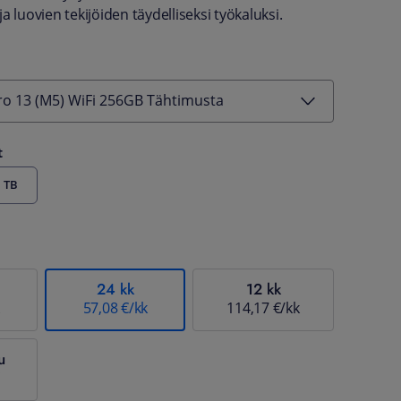
a luovien tekijöiden täydelliseksi työkaluksi.
ro 13 (M5) WiFi 256GB Tähtimusta
t
 TB
24 kk
12 kk
57,08 €/kk
114,17 €/kk
u