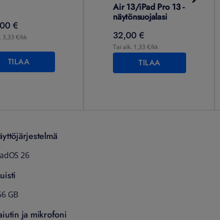
Air 13/iPad Pro 13 -
näytönsuojalasi
00 €
32,00 €
. 3,33 €/kk
Tai alk. 1,33 €/kk
TILAA
TILAA
äyttöjärjestelmä
PadOS 26
uisti
56 GB
aiutin ja mikrofoni