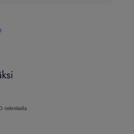
B
ksi
-tekniikalla