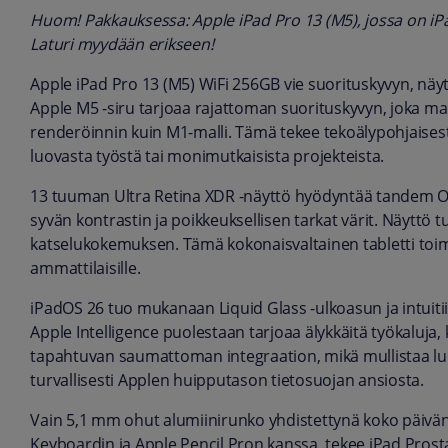
Huom! Pakkauksessa: Apple iPad Pro 13 (M5), jossa on iP
Laturi myydään erikseen!
Apple iPad Pro 13 (M5) WiFi 256GB vie suorituskyvyn, näy
Apple M5 -siru tarjoaa rajattoman suorituskyvyn, joka m
renderöinnin kuin M1-malli. Tämä tekee tekoälypohjaise
luovasta työstä tai monimutkaisista projekteista.
13 tuuman Ultra Retina XDR -näyttö hyödyntää tandem OL
syvän kontrastin ja poikkeuksellisen tarkat värit. Näyttö t
katselukokemuksen. Tämä kokonaisvaltainen tabletti toimi
ammattilaisille.
iPadOS 26 tuo mukanaan Liquid Glass -ulkoasun ja intuiti
Apple Intelligence puolestaan tarjoaa älykkäitä työkaluja,
tapahtuvan saumattoman integraation, mikä mullistaa luo
turvallisesti Applen huipputason tietosuojan ansiosta.
Vain 5,1 mm ohut alumiinirunko yhdistettynä koko päivä
Keyboardin ja Apple Pencil Pron kanssa, tekee iPad Prosta