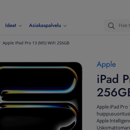
Ideat
Asiakaspalvelu
Apple iPad Pro 13 (M5) WiFi 256GB
Apple
iPad P
256G
Apple iPad Pro 
huippusuoritusk
Apple Intellig
Uskomattoman o