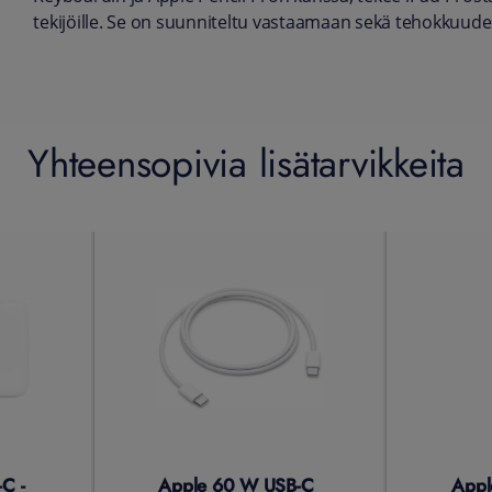
tekijöille. Se on suunniteltu vastaamaan sekä tehokkuude
Yhteensopivia lisätarvikkeita
C -
Apple 60 W USB-C
Apple