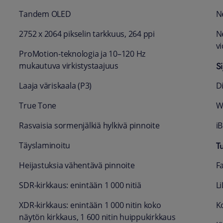
Tandem OLED
N
2752 x 2064 pikselin tarkkuus, 264 ppi
N
vi
ProMotion-teknologia ja 10–120 Hz
Si
mukautuva virkistys­taajuus
Laaja väri­skaala (P3)
D
True Tone
Wi
Rasvaisia sormen­jälkiä hylkivä pinnoite
i
T
Täys­laminoitu
Heijastuksia vähentävä pinnoite
F
SDR-kirkkaus: enintään 1 000 nitiä
L
XDR-kirkkaus: enintään 1 000 nitin koko
K
näytön kirkkaus, 1 600 nitin huippu­kirkkaus