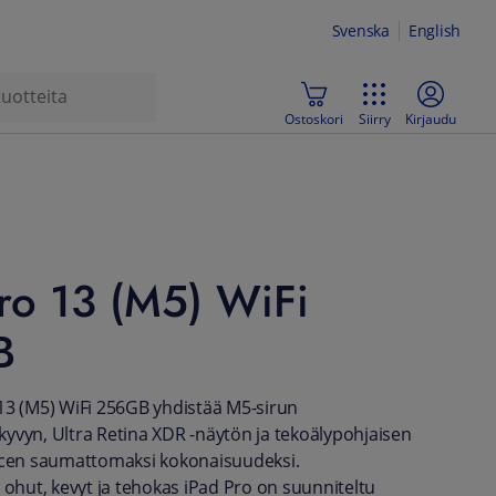
Svenska
English
Ostoskori
Siirry
Kirjaudu
ro 13 (M5) WiFi
B
13 (M5) WiFi 256GB yhdistää M5-sirun
yvyn, Ultra Retina XDR -näytön ja tekoälypohjaisen
encen saumattomaksi kokonaisuudeksi.
hut, kevyt ja tehokas iPad Pro on suunniteltu