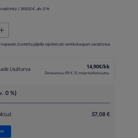
aishinta 1 369,92 €, alv. 0 %
 nopeasti, tuotetta jäljellä rajoitetusti verkkokaupan varastossa
14,90
€/kk
ade Lisäturva
Omavastuu 89 €. Ei määräaikaisuutta.
v. 0 %)
57,08 €
ksut
IN