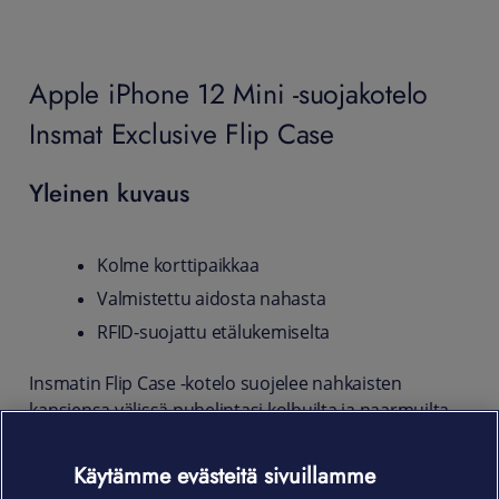
Apple iPhone 12 Mini -suojakotelo
Insmat Exclusive Flip Case
Yleinen kuvaus
Kolme korttipaikkaa
Valmistettu aidosta nahasta
RFID-suojattu etälukemiselta
Insmatin Flip Case -kotelo suojelee nahkaisten
kansiensa välissä puhelintasi kolhuilta ja naarmuilta.
Apple iPhone 12 Mini -puhelimelle räätälöity
suojakotelo kuljettaa mukanaan lisäksi luottokortit ja
Käytämme evästeitä sivuillamme
pikkulappuset - ekstraturvallisesti. Korttipaikat on