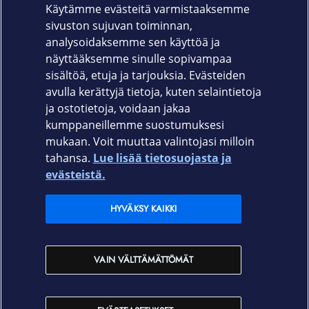
Käytämme evästeitä varmistaaksemme
nimittäin RFID-suojattu etälukemiselta.
sivuston sujuvan toiminnan,
Tuotekoodi:
analysoidaksemme sen käyttöä ja
näyttääksemme sinulle sopivampaa
650-2878
sisältöä, etuja ja tarjouksia. Evästeiden
avulla kerättyjä tietoja, kuten selaintietoja
ja ostotietoja, voidaan jakaa
kumppaneillemme suostumuksesi
mukaan. Voit muuttaa valintojasi milloin
tahansa.
Lue lisää tietosuojasta ja
Elisa.fi
evästeistä.
Elisa Oyj
HYVÄKSY KAIKKI
Elisan myymälät
VAIN VÄLTTÄMÄTTÖMÄT
Yhteystiedot