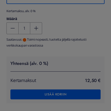
Kertamaksu, alv. 0 %
Määrä
Kentän arvo 1
Saatavuus:
Toimi nopeasti, tuotetta jäljellä rajoitetusti
verkkokaupan varastossa
Yhteensä (alv. 0 %)
12,50 €
Kertamaksut
LISÄÄ KORIIN