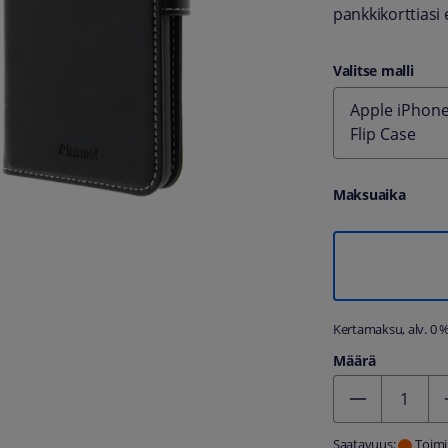
pankkikorttiasi 
Valitse malli
Apple iPhone
Flip Case
Maksuaika
Kertamaksu, alv. 0 
Määrä
Kentän arvo 1
Saatavuus:
Toimi