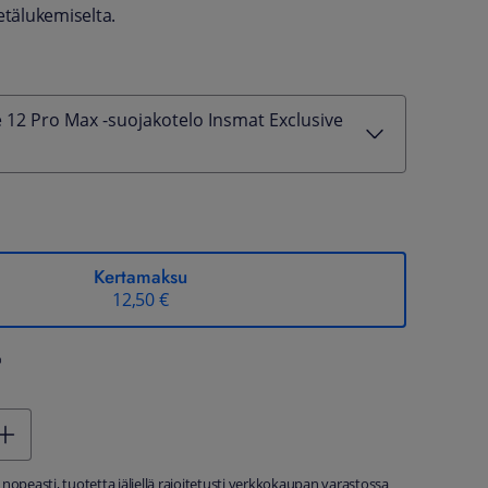
etälukemiselta.
 12 Pro Max -suojakotelo Insmat Exclusive
Kertamaksu
12,50 €
%
 nopeasti, tuotetta jäljellä rajoitetusti verkkokaupan varastossa