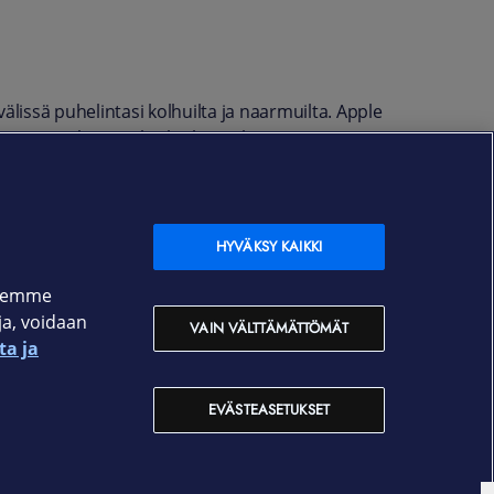
älissä puhelintasi kolhuilta ja naarmuilta. Apple
jettaa mukanaan lisäksi luottokortit ja
äin RFID-suojattu etälukemiselta.
HYVÄKSY KAIKKI
ksemme
oja, voidaan
VAIN VÄLTTÄMÄTTÖMÄT
ta ja
EVÄSTEASETUKSET
Yhteystiedot