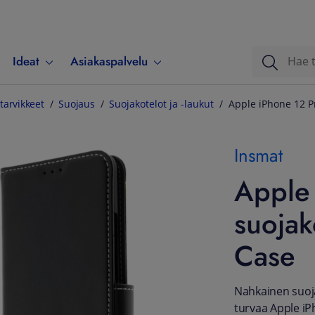
Ideat
Asiakaspalvelu
tarvikkeet
Suojaus
Suojakotelot ja -laukut
Apple iPhone 12 P
Insmat
Apple 
suojak
Case
Nahkainen suojak
turvaa Apple iP