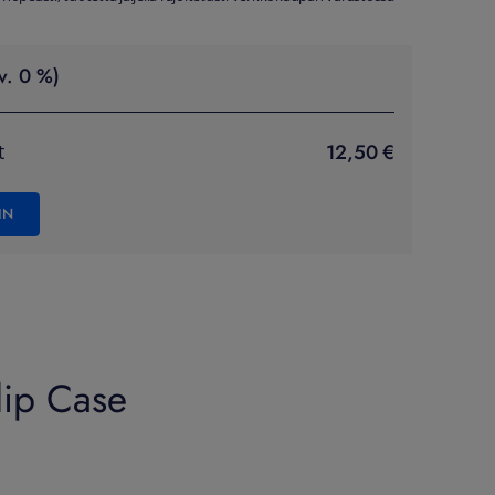
v. 0 %)
12,50 €
t
IN
lip Case