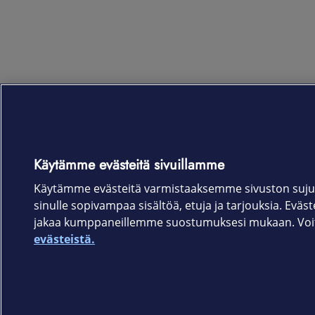
Käytämme evästeitä sivuillamme
Käytämme evästeitä varmistaaksemme sivuston suju
sinulle sopivampaa sisältöä, etuja ja tarjouksia. Eväste
jakaa kumppaneillemme suostumuksesi mukaan. Voit 
evästeistä.
Elisa.fi
Elisa Oyj
Käyttöehdot
Sopimusehdot
Tietosuojakäytäntö
Evästeasetukset
Tekijänoikeud