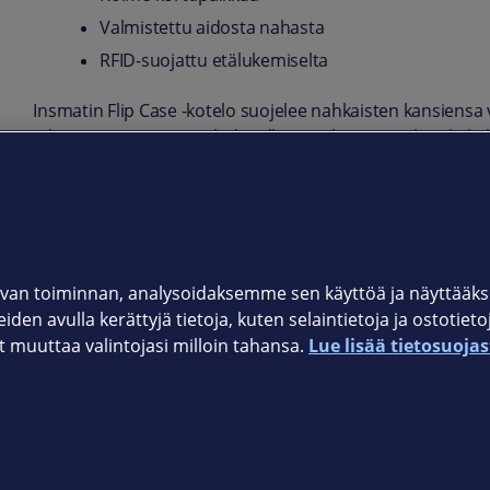
Valmistettu aidosta nahasta
RFID-suojattu etälukemiselta
Insmatin Flip Case -kotelo suojelee nahkaisten kansiensa v
iPhone 12 Pro Max -puhelimelle räätälöity suojakotelo kul
pikkulappuset - ekstraturvallisesti. Korttipaikat on nimitt
Tuotekoodi:
650-2880
van toiminnan, analysoidaksemme sen käyttöä ja näyttää
iden avulla kerättyjä tietoja, kuten selaintietoja ja ostotiet
muuttaa valintojasi milloin tahansa.
Lue lisää tietosuojas
Elisan myymälät
et © 2026 Elisa Oyj. Kaikki oikeudet pidätetään.