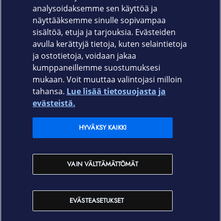
Tuotekoodi
analysoidaksemme sen käyttöä ja
näyttääksemme sinulle sopivampaa
650-1829
sisältöä, etuja ja tarjouksia. Evästeiden
avulla kerättyjä tietoja, kuten selaintietoja
ja ostotietoja, voidaan jakaa
kumppaneillemme suostumuksesi
mukaan. Voit muuttaa valintojasi milloin
tahansa.
Lue lisää tietosuojasta ja
Elisa.fi
evästeistä.
Elisa Oyj
HYVÄKSY KAIKKI
Elisan myymälät
VAIN VÄLTTÄMÄTTÖMÄT
Yhteystiedot
EVÄSTEASETUKSET