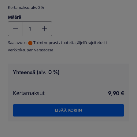
Kertamaksu, alv. 0 %
Määrä
Kentän arvo 1
Saatavuus:
Toimi nopeasti, tuotetta jäljellä rajoitetusti
verkkokaupan varastossa
Yhteensä (alv. 0 %)
9,90 €
Kertamaksut
LISÄÄ KORIIN