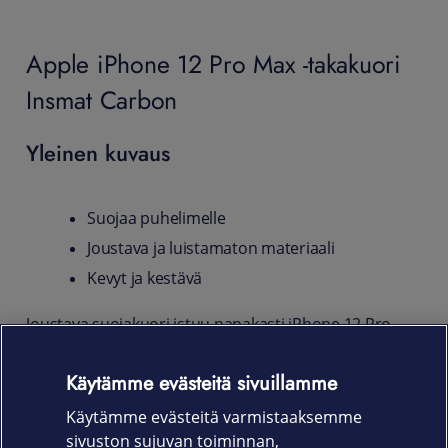
Apple iPhone 12 Pro Max -takakuori
Insmat Carbon
Yleinen kuvaus
Suojaa puhelimelle
Joustava ja luistamaton materiaali
Kevyt ja kestävä
Joustava suojakuori istuu napakasti iPhone 12 Pro
Max -puhelimen runkoon ja varjelee sitä kolhuilta,
naarmuilta ja sormenjäljiltä. Liukumattoman pinnan
Käytämme evästeitä sivuillamme
ansiosta kuori pysyy hyvässä otteessa kädessäsi ja
Käytämme evästeitä varmistaaksemme
helpottaa myös puhelimen käsittelyä.
sivuston sujuvan toiminnan,