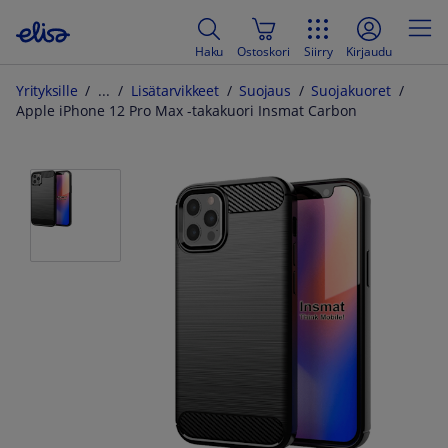
Haku
Ostoskori
Siirry
Kirjaudu
Yrityksille
Lisätarvikkeet
Suojaus
Suojakuoret
Apple iPhone 12 Pro Max -takakuori Insmat Carbon