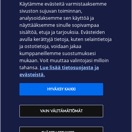
Käytämme evästeitä varmistaaksemme
suojattu etälukemiselta.
sivuston sujuvan toiminnan,
Tuotekoodi
analysoidaksemme sen käyttöä ja
näyttääksemme sinulle sopivampaa
650-3105
sisältöä, etuja ja tarjouksia. Evästeiden
avulla kerättyjä tietoja, kuten selaintietoja
ja ostotietoja, voidaan jakaa
kumppaneillemme suostumuksesi
mukaan. Voit muuttaa valintojasi milloin
tahansa.
Lue lisää tietosuojasta ja
Elisa.fi
evästeistä.
Elisa Oyj
HYVÄKSY KAIKKI
Elisan myymälät
VAIN VÄLTTÄMÄTTÖMÄT
Yhteystiedot