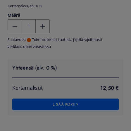
Kertamaksu, alv. 0 %
Määrä
Kentän arvo 1
Saatavuus:
Toimi nopeasti, tuotetta jäljellä rajoitetusti
verkkokaupan varastossa
Yhteensä (alv. 0 %)
12,50 €
Kertamaksut
LISÄÄ KORIIN