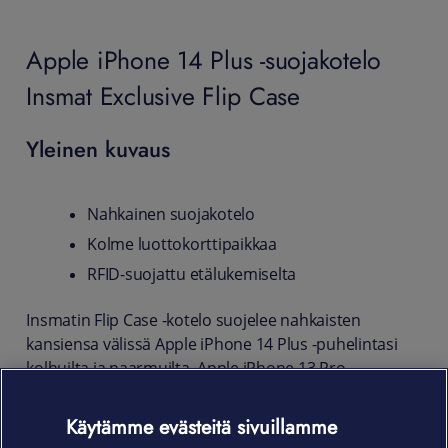
Apple iPhone 14 Plus -suojakotelo
Insmat Exclusive Flip Case
Yleinen kuvaus
Nahkainen suojakotelo
Kolme luottokorttipaikkaa
RFID-suojattu etälukemiselta
Insmatin Flip Case -kotelo suojelee nahkaisten
kansiensa välissä Apple iPhone 14 Plus -puhelintasi
kolhuilta ja naarmuilta. Apple iPhone 13 Pro -
puhelimelle räätälöity suojakotelo kuljettaa
mukanaan lisäksi luottokortit ja pikkulappuset - ja
Käytämme evästeitä sivuillamme
ekstraturvallisesti. Korttipaikat on nimittäin RFID-