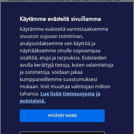
kansiensa välissä puhelintasi kolhuilta ja naarmuilta.
iPhone 15 Pro Max -puhelimelle räätälöity suojakotelo
kuljettaa mukanaan lisäksi luottokortit ja
Käytämme evästeitä sivuillamme
pikkulappuset − ekstraturvallisesti. Korttipaikat on
Käytämme evästeitä varmistaaksemme
nimittäin RFID-suojattu etälukemiselta.
sivuston sujuvan toiminnan,
Tuotekoodi
analysoidaksemme sen käyttöä ja
näyttääksemme sinulle sopivampaa
650-3187
sisältöä, etuja ja tarjouksia. Evästeiden
avulla kerättyjä tietoja, kuten selaintietoja
ja ostotietoja, voidaan jakaa
kumppaneillemme suostumuksesi
mukaan. Voit muuttaa valintojasi milloin
tahansa.
Lue lisää tietosuojasta ja
Elisa.fi
evästeistä.
Elisa Oyj
HYVÄKSY KAIKKI
Elisan myymälät