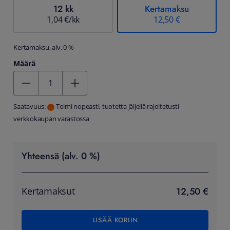
12 kk
Kertamaksu
1,04 €/kk
12,50 €
Kertamaksu, alv. 0 %
Määrä
Kentän arvo 1
Saatavuus:
Toimi nopeasti, tuotetta jäljellä rajoitetusti
verkkokaupan varastossa
Yhteensä (alv. 0 %)
12,50 €
Kertamaksut
LISÄÄ KORIIN