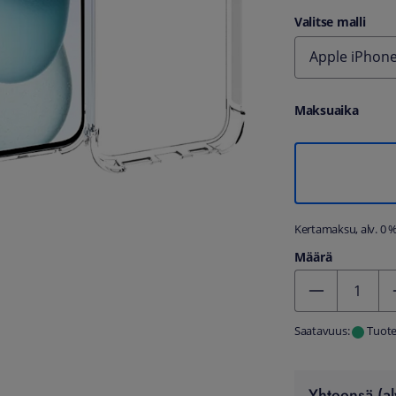
Valitse malli
Apple iPhone
Maksuaika
Kertamaksu, alv. 0 
Määrä
Kentän arvo 1
Saatavuus:
Tuote
Yhteensä (al