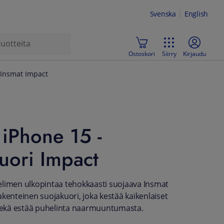
Svenska
English
Ostoskori
Siirry
Kirjaudu
 Insmat Impact
iPhone 15 -
uori Impact
limen ulkopintaa tehokkaasti suojaava Insmat
akenteinen suojakuori, joka kestää kaikenlaiset
 sekä estää puhelinta naarmuuntumasta.