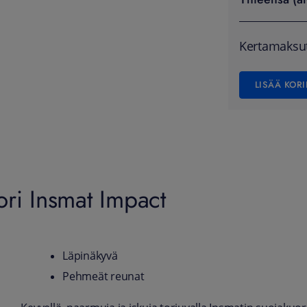
Kertamaksu
LISÄÄ KORI
ori Insmat Impact
Läpinäkyvä
Pehmeät reunat