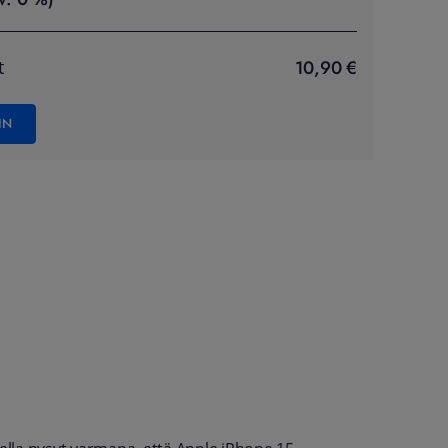
10,90 €
t
IN