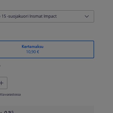
 15 -suojakuori Insmat Impact
Kertamaksu
10,90 €
%
tta varastossa
v. 0 %)