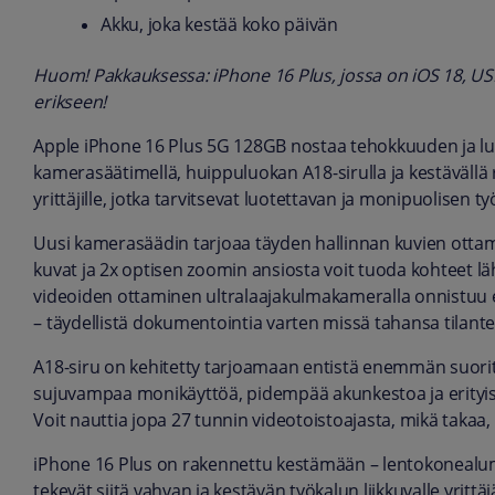
Akku, joka kestää koko päivän
Huom! Pakkauksessa: iPhone 16 Plus, jossa on iOS 18, US
erikseen!
Apple iPhone 16 Plus 5G 128GB nostaa tehokkuuden ja lu
kamerasäätimellä, huippuluokan A18-sirulla ja kestävällä ra
yrittäjille, jotka tarvitsevat luotettavan ja monipuolisen ty
Uusi kamerasäädin tarjoaa täyden hallinnan kuvien otta
kuvat ja 2x optisen zoomin ansiosta voit tuoda kohteet 
videoiden ottaminen ultralaajakulmakameralla onnistuu
– täydellistä dokumentointia varten missä tahansa tilant
A18-siru on kehitetty tarjoamaan entistä enemmän suorit
sujuvampaa monikäyttöä, pidempää akunkestoa ja erityise
Voit nauttia jopa 27 tunnin videotoistoajasta, mikä takaa, et
iPhone 16 Plus on rakennettu kestämään – lentokonealumii
tekevät siitä vahvan ja kestävän työkalun liikkuvalle yritt