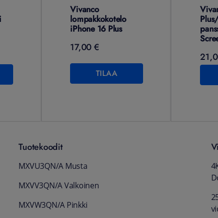
Vivanco
Viva
i
lompakkokotelo
Plus/
iPhone 16 Plus
panss
Scre
17,00 €
21,0
TILAA
Tuotekoodit
V
MXVU3QN/A Musta
4K
D
MXVV3QN/A Valkoinen
25
MXVW3QN/A Pinkki
v