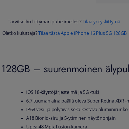
Tarvitsetko liittymän puhelimellesi?
Tilaa yritysliittymä
.
Oletko kuluttaja?
Tilaa tästä Apple iPhone 16 Plus 5G 128GB
 128GB – suurenmoinen älypuh
iOS 18-käyttöjärjestelmä ja 5G -tuki
6,7 tuuman aina päällä oleva Super Retina XDR -
IP68 vesi- ja pölytiivis sekä kestävä alumiinirunko
A18 Bionic ‑siru ja 5-ytiminen näytönohjain
Upea 48 Mpix Fusion-kamera