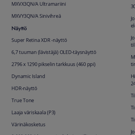
MXVX3QN/A Ultramariini
3
MXVY3QN/A Sinivihreä
J
el
Näyttö
J
Super Retina XDR ‑näyttö
ti
6,7 tuuman (lävistäjä) OLED-täysnäyttö
M
2796 x 1290 pikselin tarkkuus (460 ppi)
t
Dynamic Island
H
24
HDR-näyttö
Ti
True Tone
T
Laaja väriskaala (P3)
T
Värinä­kosketus
J