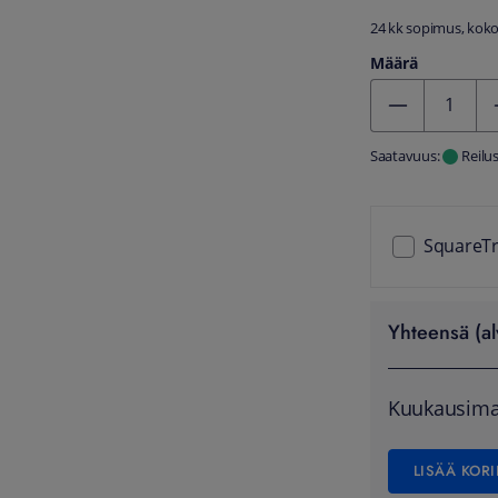
24 kk sopimus, kokon
Määrä
Kentän arvo 1
Saatavuus:
Reilu
SquareTr
Yhteensä (al
Kuukausima
LISÄÄ KORI