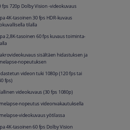
0 fps 720p Dolby Vision -video­kuvaus
opa 4K-tasoinen 30 fps HDR-kuvaus
okuvallisella tilalla
opa 2,8K-tasoinen 60 fps kuvaus toiminta­
lalla
akro­video­kuvaus sisältäen hidastuksen ja
imelapse-nopeutuksen
idastetun videon tuki 1080p (120 fps tai
0 fps)
lallinen video­kuvaus (30 fps 1080p)
imelapse-nopeutus videon­vakautuksella
imelapse-video­kuvaus yötilassa
opa 4K-tasoinen 60 fps Dolby Vision