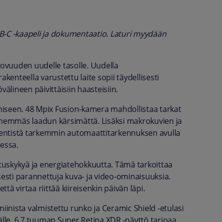
B-C -kaapeli ja dokumentaatio. Laturi myydään
ovuuden uudelle tasolle. Uudella
kenteella varustettu laite sopii täydellisesti
övälineen päivittäisiin haasteisiin.
miseen. 48 Mpix Fusion-kamera mahdollistaa tarkat
lähemmäs laadun kärsimättä. Lisäksi makrokuvien ja
 entistä tarkemmin automaattitarkennuksen avulla
eessa.
uskykyä ja energiatehokkuutta. Tämä tarkoittaa
sti parannettuja kuva- ja video-ominaisuuksia.
tä virtaa riittää kiireisenkin päivän läpi.
nista valmistettu runko ja Ceramic Shield -etulasi
äjälle. 6,7 tuuman Super Retina XDR -näyttö tarjoaa