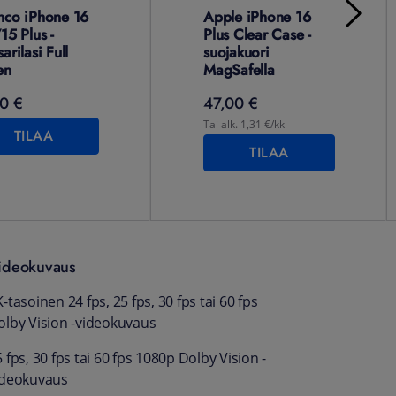
nco iPhone 16
Apple iPhone 16
15 Plus -
Plus Clear Case -
arilasi Full
suojakuori
en
MagSafella
0 €
47,00 €
Tai alk. 1,31 €/kk
TILAA
TILAA
ideokuvaus
-tasoinen 24 fps, 25 fps, 30 fps tai 60 fps
olby Vision -video­kuvaus
 fps, 30 fps tai 60 fps 1080p Dolby Vision -
ideo­kuvaus