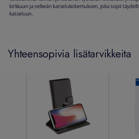
kirkkaan ja selkeän katselukokemuksen, joka sopii täydellis
katseluun.
Yhteensopivia lisätarvikkeita