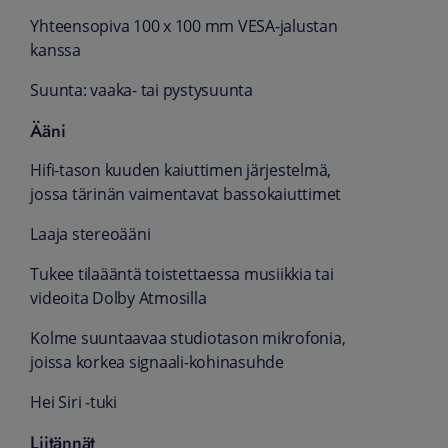
Yhteensopiva 100 x 100 mm VESA-jalustan
kanssa
Suunta: vaaka- tai pystysuunta
Ääni
Hifi-tason kuuden kaiuttimen järjestelmä,
jossa tärinän vaimentavat basso­kaiuttimet
Laaja stereoääni
Tukee tilaääntä toistettaessa musiikkia tai
videoita Dolby Atmosilla
Kolme suuntaavaa studio­tason mikrofonia,
joissa korkea signaali-kohinasuhde
Hei Siri ‑tuki
Liitännät