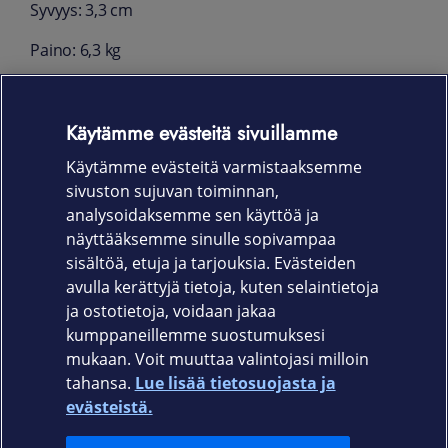
Syvyys: 3,3 cm
Paino: 6,3 kg
Pakkauksessa
Käytämme evästeitä sivuillamme
Studio Display
Käytämme evästeitä varmistaaksemme
Thunderbolt 5 Pro ‑johto (1 m)
sivuston sujuvan toiminnan,
Takuu
analysoidaksemme sen käyttöä ja
näyttääksemme sinulle sopivampaa
12 kk
sisältöä, etuja ja tarjouksia. Evästeiden
avulla kerättyjä tietoja, kuten selaintietoja
ja ostotietoja, voidaan jakaa
kumppaneillemme suostumuksesi
mukaan. Voit muuttaa valintojasi milloin
tahansa.
Lue lisää tietosuojasta ja
Elisa.fi
evästeistä.