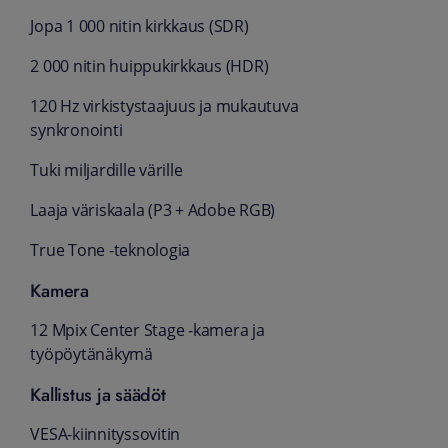
Jopa 1 000 nitin kirkkaus (SDR)
2 000 nitin huippu­kirkkaus (HDR)
120 Hz virkistys­taajuus ja mukautuva
synkronointi
Tuki miljardille värille
Laaja väriskaala (P3 + Adobe RGB)
True Tone ‑teknologia
Kamera
12 Mpix Center Stage ‑kamera ja
työpöytänäkymä
Kallistus ja säädöt
VESA-kiinnitys­sovitin