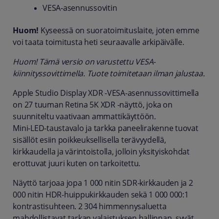
VESA-asennussovitin
Huom!
Kyseessä on suoratoimituslaite, joten emme
voi taata toimitusta heti seuraavalle arkipäivälle.
Huom! Tämä versio on varustettu VESA-
kiinnityssovittimella. Tuote toimitetaan ilman jalustaa.
Apple Studio Display XDR ‑VESA‑asennussovittimella
on 27 tuuman Retina 5K XDR ‑näyttö, joka on
suunniteltu vaativaan ammattikäyttöön.
Mini‑LED‑taustavalo ja tarkka paneelirakenne tuovat
sisällöt esiin poikkeuksellisella terävyydellä,
kirkkaudella ja värintoistolla, jolloin yksityiskohdat
erottuvat juuri kuten on tarkoitettu.
Näyttö tarjoaa jopa 1 000 nitin SDR‑kirkkauden ja 2
000 nitin HDR‑huippukirkkauden sekä 1 000 000:1
kontrastisuhteen. 2 304 himmennysaluetta
mahdollistavat tarkan valaistuksen hallinnan, syvät