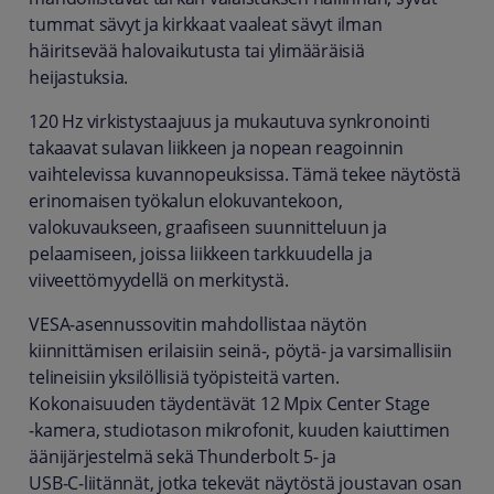
tummat sävyt ja kirkkaat vaaleat sävyt ilman
häiritsevää halovaikutusta tai ylimääräisiä
heijastuksia.
120 Hz virkistystaajuus ja mukautuva synkronointi
takaavat sulavan liikkeen ja nopean reagoinnin
vaihtelevissa kuvan­nopeuksissa. Tämä tekee näytöstä
erinomaisen työkalun elokuvantekoon,
valokuvaukseen, graafiseen suunnitteluun ja
pelaamiseen, joissa liikkeen tarkkuudella ja
viiveettömyydellä on merkitystä.
VESA‑asennussovitin mahdollistaa näytön
kiinnittämisen erilaisiin seinä‑, pöytä‑ ja varsimallisiin
telineisiin yksilöllisiä työpisteitä varten.
Kokonaisuuden täydentävät 12 Mpix Center Stage
‑kamera, studiotason mikrofonit, kuuden kaiuttimen
äänijärjestelmä sekä Thunderbolt 5‑ ja
USB‑C‑liitännät, jotka tekevät näytöstä joustavan osan