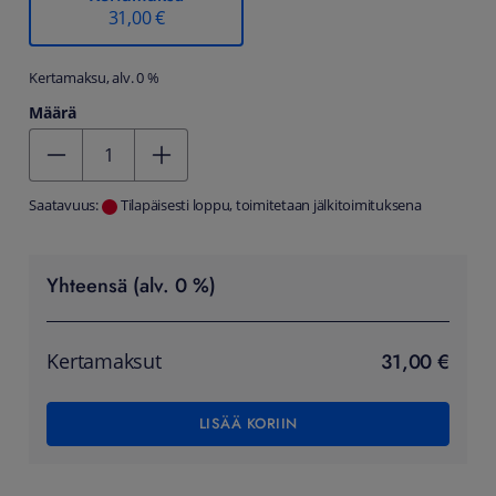
31,00 €
Kertamaksu, alv. 0 %
Määrä
Kentän arvo 1
Saatavuus:
Tilapäisesti loppu, toimitetaan jälkitoimituksena
Yhteensä (alv. 0 %)
31,00 €
Kertamaksut
LISÄÄ KORIIN