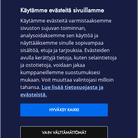
USB-C-virtalähteen kanssa iOS-laitteen lataamiseen ja
Käytämme evästeitä sivuillamme
hyödyntää jopa tiettyjen iPhone- ja iPad-mallien
Käytämme evästeitä varmistaaksemme
pikalataus ­ominaisuutta.
sivuston sujuvan toiminnan,
Tuotekoodi
analysoidaksemme sen käyttöä ja
näyttääksemme sinulle sopivampaa
MW2R3ZM/A
sisältöä, etuja ja tarjouksia. Evästeiden
avulla kerättyjä tietoja, kuten selaintietoja
ja ostotietoja, voidaan jakaa
kumppaneillemme suostumuksesi
mukaan. Voit muuttaa valintojasi milloin
tahansa.
Lue lisää tietosuojasta ja
Elisa.fi
evästeistä.
Elisa Oyj
HYVÄKSY KAIKKI
Elisan myymälät
VAIN VÄLTTÄMÄTTÖMÄT