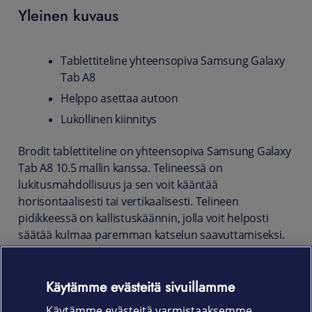
Yleinen kuvaus
Tablettiteline yhteensopiva Samsung Galaxy
Tab A8
Helppo asettaa autoon
Lukollinen kiinnitys
Brodit tablettiteline on yhteensopiva Samsung Galaxy
Tab A8 10.5 mallin kanssa. Telineessä on
lukitusmahdollisuus ja sen voit kääntää
horisontaalisesti tai vertikaalisesti. Telineen
pidikkeessä on kallistuskäännin, jolla voit helposti
säätää kulmaa paremman katselun saavuttamiseksi.
Teline kääntyy 17° ja pyörii 360° henkilökohtaisen
tarpeesi mukaan. Aseta tablettiteline helposti autoosi
Käytämme evästeitä sivuillamme
ja lähde huoletta työmatkoille ja käytä esimerkiksi
Käytämme evästeitä varmistaaksemme