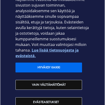
tablettisi navigointiominaisuuksia turvallisesti.
sivuston sujuvan toiminnan,
Tuotekoodi
analysoidaksemme sen käyttöä ja
näyttääksemme sinulle sopivampaa
247185
sisältöä, etuja ja tarjouksia. Evästeiden
avulla kerättyjä tietoja, kuten selaintietoja
ja ostotietoja, voidaan jakaa
kumppaneillemme suostumuksesi
mukaan. Voit muuttaa valintojasi milloin
tahansa.
Lue lisää tietosuojasta ja
Elisa.fi
evästeistä.
Elisa Oyj
HYVÄKSY KAIKKI
Elisan myymälät
VAIN VÄLTTÄMÄTTÖMÄT
Yhteystiedot
EVÄSTEASETUKSET