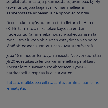
se jälkituotannosta ja jakamisesta sujuvampaa. DJI Fly
-sovellus tarjoaa laajan valikoiman malleja ja
äänitehosteita nopeaan ja helppoon editointiin.
Drone tukee myös automaattista Return to Home
(RTH) -toimintoa, mikä tekee käytöstä erittäin
huoletonta. Kämmeneltä nousun/laskeutumisen tai
mobiilisovelluksen ohjauksen yhteydessä Neo palaa
lähtöpisteeseen suoritettuaan kuvaustehtävänsä.
Jopa 18 minuutin lentoajan ansiosta Neo voi suorittaa
yli 20 edestakaista lentoa kämmeneltäsi peräkkäin.
Yhdistä laite suoraan virtalähteeseen Type-C-
datakaapelilla nopeaa latausta varten.
Tutustu multikoptereilla tapahtuvaan ilmailuun ennen
lennätystä.