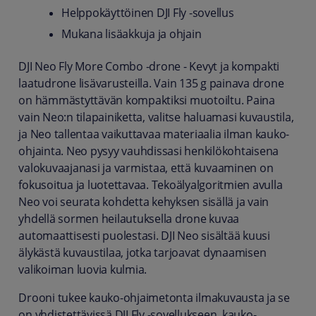
Helppokäyttöinen DJI Fly -sovellus
Mukana lisäakkuja ja ohjain
DJI Neo Fly More Combo -drone - Kevyt ja kompakti
laatudrone lisävarusteilla. Vain 135 g painava drone
on hämmästyttävän kompaktiksi muotoiltu. Paina
vain Neo:n tilapainiketta, valitse haluamasi kuvaustila,
ja Neo tallentaa vaikuttavaa materiaalia ilman kauko-
ohjainta. Neo pysyy vauhdissasi henkilökohtaisena
valokuvaajanasi ja varmistaa, että kuvaaminen on
fokusoitua ja luotettavaa. Tekoälyalgoritmien avulla
Neo voi seurata kohdetta kehyksen sisällä ja vain
yhdellä sormen heilautuksella drone kuvaa
automaattisesti puolestasi. DJI Neo sisältää kuusi
älykästä kuvaustilaa, jotka tarjoavat dynaamisen
valikoiman luovia kulmia.
Drooni tukee kauko-ohjaimetonta ilmakuvausta ja se
on yhdistettävissä DJI Fly -sovellukseen, kauko-