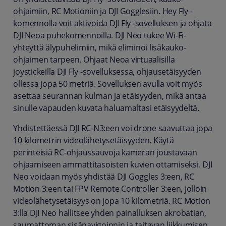
ohjaimiin, RC Motioniin ja DJI Gogglesiin. Hey Fly -
komennolla voit aktivoida DJI Fly -sovelluksen ja ohjata
DJI Neoa puhekomennoilla. DJI Neo tukee Wi-Fi-
yhteyttä älypuhelimiin, mikä eliminoi lisäkauko-
ohjaimen tarpeen. Ohjaat Neoa virtuaalisilla
joystickeilla DJI Fly -sovelluksessa, ohjausetäisyyden
ollessa jopa 50 metriä. Sovelluksen avulla voit myös
asettaa seurannan kulman ja etäisyyden, mikä antaa
sinulle vapauden kuvata haluamaltasi etäisyydeltä.
Yhdistettäessä DJI RC-N3:een voi drone saavuttaa jopa
10 kilometrin videolähetysetäisyyden. Käytä
perinteisiä RC-ohjaussauvoja kameran joustavaan
ohjaamiseen ammattitasoisten kuvien ottamiseksi. DJI
Neo voidaan myös yhdistää DJI Goggles 3:een, RC
Motion 3:een tai FPV Remote Controller 3:een, jolloin
videolähetysetäisyys on jopa 10 kilometriä. RC Motion
3:lla DJI Neo hallitsee yhden painalluksen akrobatian,
saumattoman sisänavigoinnin ja taitavan liikkumisen