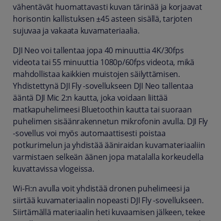
vähentävät huomattavasti kuvan tärinää ja korjaavat
horisontin kallistuksen ±45 asteen sisällä, tarjoten
sujuvaa ja vakaata kuvamateriaalia.
DJI Neo voi tallentaa jopa 40 minuuttia 4K/30fps
videota tai 55 minuuttia 1080p/60fps videota, mikä
mahdollistaa kaikkien muistojen säilyttämisen.
Yhdistettynä DJI Fly -sovellukseen DJI Neo tallentaa
ääntä DJI Mic 2:n kautta, joka voidaan liittää
matkapuhelimeesi Bluetoothin kautta tai suoraan
puhelimen sisäänrakennetun mikrofonin avulla. DJI Fly
-sovellus voi myös automaattisesti poistaa
potkurimelun ja yhdistää ääniraidan kuvamateriaaliin
varmistaen selkeän äänen jopa matalalla korkeudella
kuvattavissa vlogeissa.
Wi-Fi:n avulla voit yhdistää dronen puhelimeesi ja
siirtää kuvamateriaalin nopeasti DJI Fly -sovellukseen.
Siirtämällä materiaalin heti kuvaamisen jälkeen, tekee