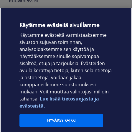
Ruuvimeisseli
DJI Neo gimbalin suoja
Käytämme evästeitä sivuillamme
Type-C to Type-C PD kaapeli
Käytämme evästeitä varmistaaksemme
DJI Neo Two-Way lataushubi
sivuston sujuvan toiminnan,
Takuu
analysoidaksemme sen käyttöä ja
näyttääksemme sinulle sopivampaa
24 kk
sisältöä, etuja ja tarjouksia. Evästeiden
avulla kerättyjä tietoja, kuten selaintietoja
ja ostotietoja, voidaan jakaa
kumppaneillemme suostumuksesi
mukaan. Voit muuttaa valintojasi milloin
tahansa.
Lue lisää tietosuojasta ja
Elisa.fi
evästeistä.
Elisa Oyj
HYVÄKSY KAIKKI