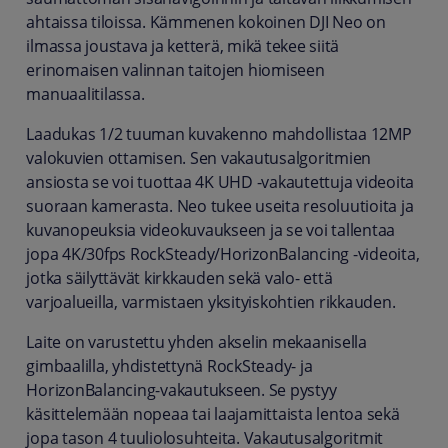
ahtaissa tiloissa. Kämmenen kokoinen DJI Neo on
ilmassa joustava ja ketterä, mikä tekee siitä
erinomaisen valinnan taitojen hiomiseen
manuaalitilassa.
Laadukas 1/2 tuuman kuvakenno mahdollistaa 12MP
valokuvien ottamisen. Sen vakautusalgoritmien
ansiosta se voi tuottaa 4K UHD -vakautettuja videoita
suoraan kamerasta. Neo tukee useita resoluutioita ja
kuvanopeuksia videokuvaukseen ja se voi tallentaa
jopa 4K/30fps RockSteady/HorizonBalancing -videoita,
jotka säilyttävät kirkkauden sekä valo- että
varjoalueilla, varmistaen yksityiskohtien rikkauden.
Laite on varustettu yhden akselin mekaanisella
gimbaalilla, yhdistettynä RockSteady- ja
HorizonBalancing-vakautukseen. Se pystyy
käsittelemään nopeaa tai laajamittaista lentoa sekä
jopa tason 4 tuuliolosuhteita. Vakautusalgoritmit