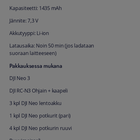
Kapasiteetti: 1435 mAh
Jännite: 7,3 V
Akkutyyppi: Li-ion
Latausaika: Noin 50 min (jos ladataan
suoraan laitteeseen)
Pakkauksessa mukana
DJI Neo 3
DJI RC-N3 Ohjain + kaapeli
3 kpl DJI Neo lentoakku
1 kpl DJI Neo potkurit (pari)
4 kpl DJI Neo potkurin ruuvi