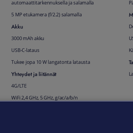
automaattitarkennuksella ja salamalla
Pa
M
5 MP etukamera (f/2.2) salamalla
Akku
D
3000 mAh akku
U
USB-C-lataus
K
T
Tukee jopa 10 W langatonta latausta
Yhteydet ja liitännät
La
4G/LTE
WiFi 2,4 GHz, 5 GHz, g/ac/a/b/n
Bluetooth 5.4
NFC