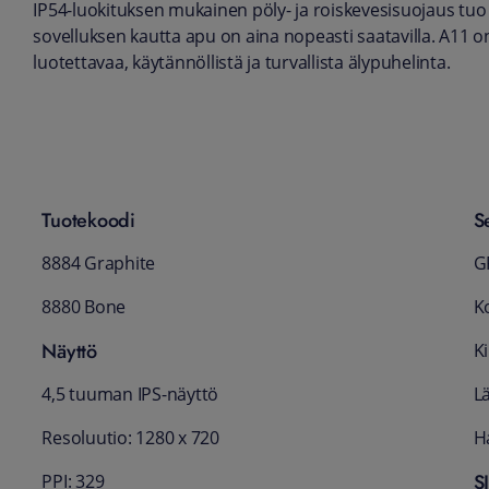
IP54-luokituksen mukainen pöly- ja roiskevesisuojaus tuo
sovelluksen kautta apu on aina nopeasti saatavilla. A11 on 
luotettavaa, käytännöllistä ja turvallista älypuhelinta.
Tuotekoodi
S
8884 Graphite
G
8880 Bone
K
Näyttö
K
4,5 tuuman IPS-näyttö
L
Resoluutio: 1280 x 720
Ha
S
PPI: 329