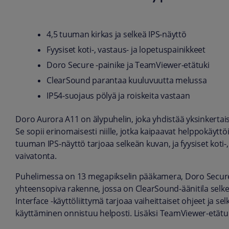
4,5 tuuman kirkas ja selkeä IPS-näyttö
Fyysiset koti-, vastaus- ja lopetuspainikkeet
Doro Secure -painike ja TeamViewer-etätuki
ClearSound parantaa kuuluvuutta melussa
IP54-suojaus pölyä ja roiskeita vastaan
Doro Aurora A11 on älypuhelin, joka yhdistää yksinkert
Se sopii erinomaisesti niille, jotka kaipaavat helppokäyttö
tuuman IPS-näyttö tarjoaa selkeän kuvan, ja fyysiset koti-
vaivatonta.
Puhelimessa on 13 megapikselin pääkamera, Doro Secure 
yhteensopiva rakenne, jossa on ClearSound-äänitila se
Interface -käyttöliittymä tarjoaa vaiheittaiset ohjeet ja sel
käyttäminen onnistuu helposti. Lisäksi TeamViewer-etätu