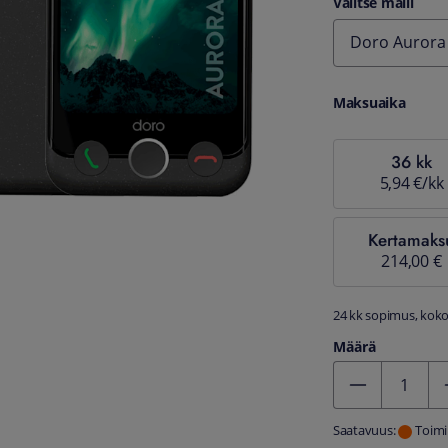
Valitse malli
Doro Aurora
Maksuaika
36 kk
5,94 €/kk
Kertamaks
214,00 €
24 kk sopimus, kokon
Määrä
Kentän arvo 1
Saatavuus:
Toimi