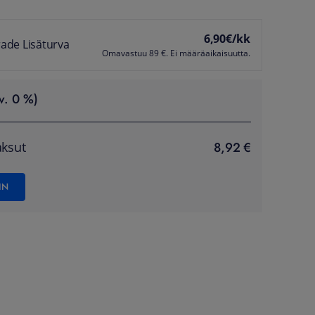
6,90
€/kk
ade Lisäturva
Omavastuu 89 €. Ei määräaikaisuutta.
v. 0 %)
8,92 €
ksut
IN