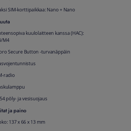
aksi SIM-korttipaikkaa: Nano + Nano
uuta
hteensopiva kuulolaitteen kanssa (HAC):
4/M4
oro Secure Button -turvanäppäin
asvojentunnistus
M-radio
askulamppu
54 pöly- ja vesisuojaus
itat ja paino
oko: 137 x 66 x 13 mm