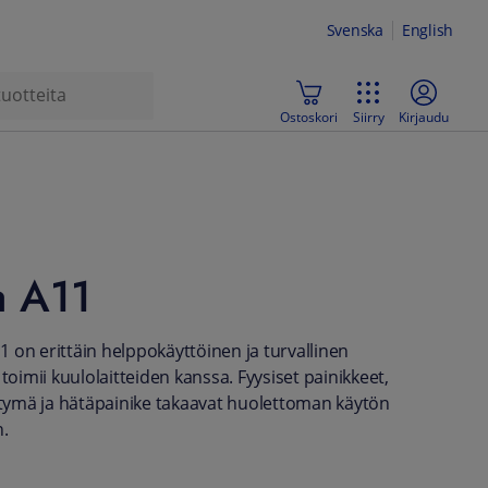
Svenska
English
Ostoskori
Siirry
Kirjaudu
a A11
 on erittäin helppokäyttöinen ja turvallinen
 toimii kuulolaitteiden kanssa. Fyysiset painikkeet,
ittymä ja hätäpainike takaavat huolettoman käytön
n.