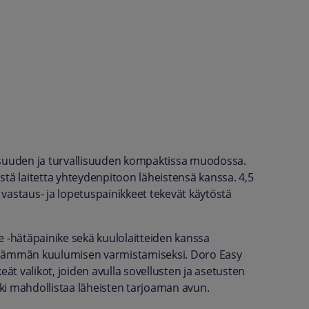
aisuuden ja turvallisuuden kompaktissa muodossa.
istä laitetta yhteydenpitoon läheistensä kanssa. 4,5
, vastaus- ja lopetuspainikkeet tekevät käytöstä
-hätäpainike sekä kuulolaitteiden kanssa
lkeämmän kuulumisen varmistamiseksi. Doro Easy
keät valikot, joiden avulla sovellusten ja asetusten
ki mahdollistaa läheisten tarjoaman avun.