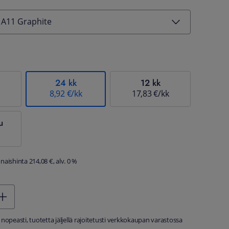
 A11 Graphite
24 kk
12 kk
8,92 €/kk
17,83 €/kk
u
aishinta 214,08 €, alv. 0 %
 nopeasti, tuotetta jäljellä rajoitetusti verkkokaupan varastossa