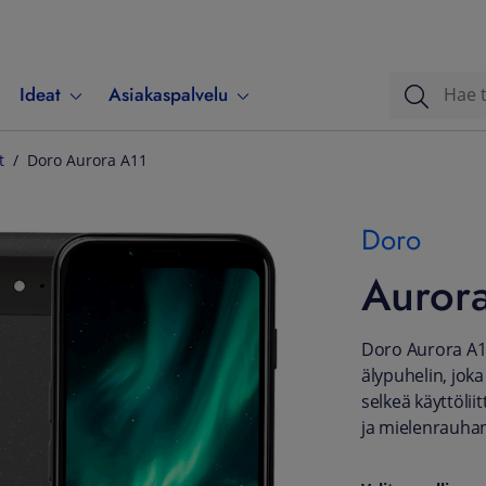
Ideat
Asiakaspalvelu
t
Doro Aurora A11
Doro
Auror
Doro Aurora A11
älypuhelin, joka
selkeä käyttöli
ja mielenrauha