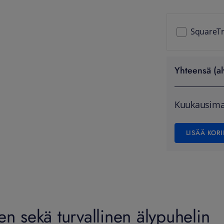
SquareTr
Yhteensä (al
Kuukausima
LISÄÄ KORI
n sekä turvallinen älypuhelin