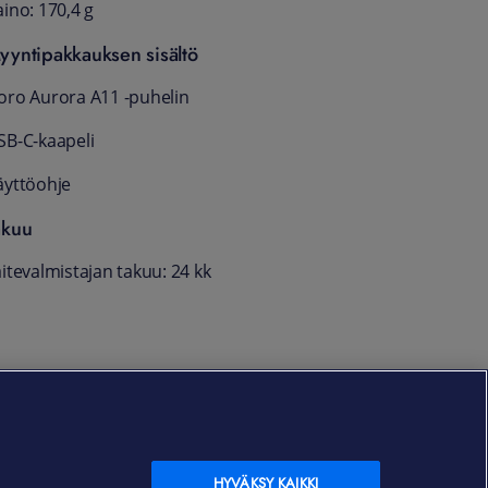
ino: 170,4 g
yyntipakkauksen sisältö
oro Aurora A11 -puhelin
SB-C-kaapeli
äyttöohje
akuu
itevalmistajan takuu: 24 kk
HYVÄKSY KAIKKI