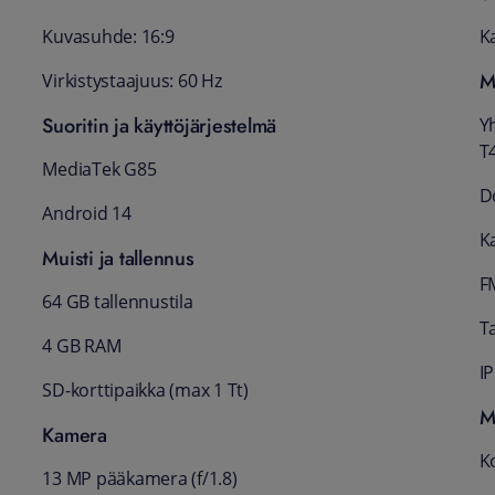
Kuvasuhde: 16:9
K
M
Virkistystaajuus: 60 Hz
Suoritin ja käyttöjärjestelmä
Y
T
MediaTek G85
D
Android 14
K
Muisti ja tallennus
F
64 GB tallennustila
T
4 GB RAM
IP
SD-korttipaikka (max 1 Tt)
M
Kamera
K
13 MP pääkamera (f/1.8)