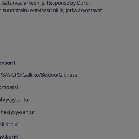
 lisäturvaa arkeen, ja Response by Doro -
suunniteltu erityisesti niille, jotka arvostavat
ensorit
PS/A-GPS/Gallileo/Beidou/Glonass
ompassi
iihtyvyysanturi
ähestyvyysanturi
ll-anturi
IM-kortti