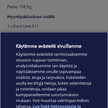
Paino: 118,9 g
Myyntipakkauksen sisältö
1 x Doro Leva E11
1 x Vain USB-kaapeli
Käytämme evästeitä sivuillamme
1 x Lataustelakka
Käytämme evästeitä varmistaaksemme
Käyttöohje
sivuston sujuvan toiminnan,
Takuu
analysoidaksemme sen käyttöä ja
näyttääksemme sinulle sopivampaa
Laitevalmistajan takuu: 24 kk
sisältöä, etuja ja tarjouksia. Evästeiden
avulla kerättyjä tietoja, kuten selaintietoja
ja ostotietoja, voidaan jakaa
kumppaneillemme suostumuksesi
mukaan. Voit muuttaa valintojasi milloin
tahansa.
Lue lisää tietosuojasta ja