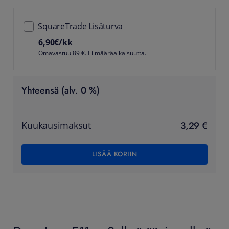
SquareTrade Lisäturva
6,90
€/kk
Omavastuu 89 €. Ei määräaikaisuutta.
Yhteensä (alv. 0 %)
3,29 €
Kuukausimaksut
LISÄÄ KORIIN