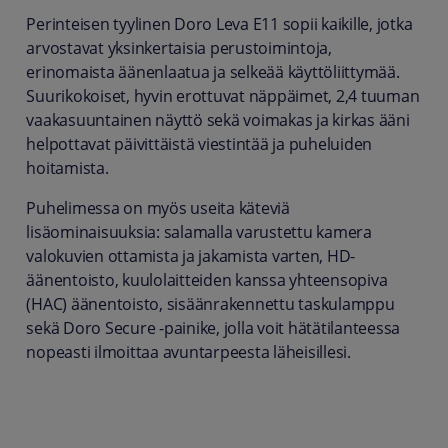
Perinteisen tyylinen Doro Leva E11 sopii kaikille, jotka
arvostavat yksinkertaisia perustoimintoja,
erinomaista äänenlaatua ja selkeää käyttöliittymää.
Suurikokoiset, hyvin erottuvat näppäimet, 2,4 tuuman
vaakasuuntainen näyttö sekä voimakas ja kirkas ääni
helpottavat päivittäistä viestintää ja puheluiden
hoitamista.
Puhelimessa on myös useita käteviä
lisäominaisuuksia: salamalla varustettu kamera
valokuvien ottamista ja jakamista varten, HD-
äänentoisto, kuulolaitteiden kanssa yhteensopiva
(HAC) äänentoisto, sisäänrakennettu taskulamppu
sekä Doro Secure -painike, jolla voit hätätilanteessa
nopeasti ilmoittaa avuntarpeesta läheisillesi.