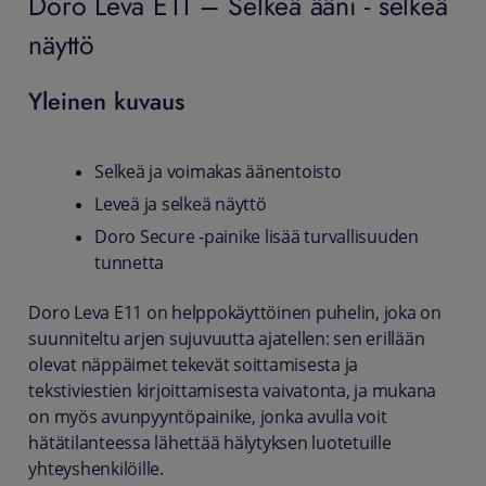
Doro Leva E11 – Selkeä ääni - selkeä
näyttö
Yleinen kuvaus
Selkeä ja voimakas äänentoisto
Leveä ja selkeä näyttö
Doro Secure -painike lisää turvallisuuden
tunnetta
Doro Leva E11 on helppokäyttöinen puhelin, joka on
suunniteltu arjen sujuvuutta ajatellen: sen erillään
olevat näppäimet tekevät soittamisesta ja
tekstiviestien kirjoittamisesta vaivatonta, ja mukana
on myös avunpyyntöpainike, jonka avulla voit
hätätilanteessa lähettää hälytyksen luotetuille
yhteyshenkilöille.