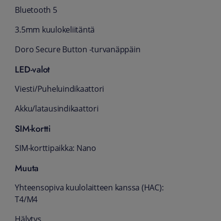
Bluetooth 5
3.5mm kuulokeliitäntä
Doro Secure Button -turvanäppäin
LED-valot
Viesti/Puheluindikaattori
Akku/latausindikaattori
SIM-kortti
SIM-korttipaikka: Nano
Muuta
Yhteensopiva kuulolaitteen kanssa (HAC):
T4/M4
Hälytys