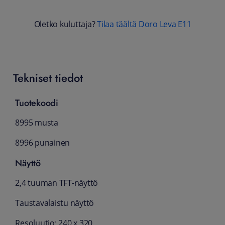
Oletko kuluttaja?
Tilaa täältä Doro Leva E11
Tekniset tiedot
Tuotekoodi
8995 musta
8996 punainen
Näyttö
2,4 tuuman TFT-näyttö
Taustavalaistu näyttö
Resoluutio: 240 x 320