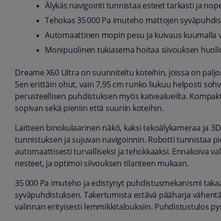
Älykäs navigointi tunnistaa esteet tarkasti ja nop
Tehokas 35 000 Pa imuteho mattojen syväpuhdi
Automaattinen mopin pesu ja kuivaus kuumalla v
Monipuolinen tukiasema hoitaa siivouksen huoll
Dreame X60 Ultra on suunniteltu koteihin, joissa on paljon
Sen erittäin ohut, vain 7,95 cm runko liukuu helposti sohv
perusteellisen puhdistuksen myös katvealueilta. Kompakti 
sopivan sekä pieniin että suuriin koteihin.
Laitteen binokulaarinen näkö, kaksi tekoälykameraa ja 3D
tunnistuksen ja sujuvan navigoinnin. Robotti tunnistaa pi
automaattisesti turvalliseksi ja tehokkaaksi. Ennakoiva va
nesteet, ja optimoi siivouksen tilanteen mukaan.
35 000 Pa imuteho ja edistynyt puhdistusmekanismi takaa
syväpuhdistuksen. Takertumista estävä pääharja vähentää
valinnan erityisesti lemmikkitalouksiin. Puhdistustulos p