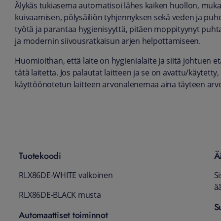
Älykäs tukiasema automatisoi lähes kaiken huollon, muka
kuivaamisen, pölysäiliön tyhjennyksen sekä veden ja pu
työtä ja parantaa hygienisyyttä, pitäen moppityynyt puht
ja modernin siivousratkaisun arjen helpottamiseen.
Huomioithan, että laite on hygienialaite ja siitä johtuen
tätä laitetta. Jos palautat laitteen ja se on avattu/käytet
käyttöönotetun laitteen arvonalenemaa aina täyteen arv
Tuotekoodi
Ä
RLX86DE-WHITE valkoinen
S
ä
RLX86DE-BLACK musta
S
Automaattiset toiminnot