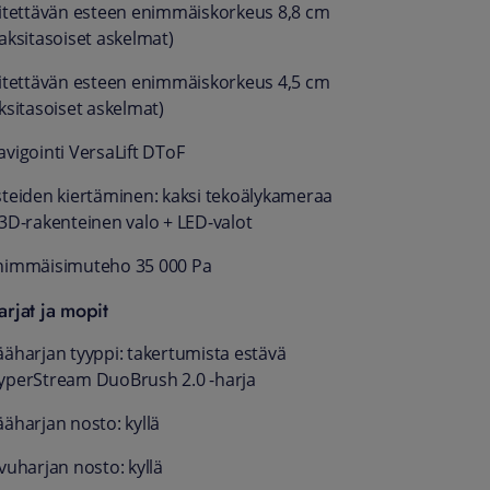
litettävän esteen enimmäiskorkeus 8,8 cm
kaksitasoiset askelmat)
litettävän esteen enimmäiskorkeus 4,5 cm
ksitasoiset askelmat)
avigointi VersaLift DToF
steiden kiertäminen: kaksi tekoälykameraa
 3D-rakenteinen valo + LED-valot
nimmäisimuteho 35 000 Pa
arjat ja mopit
ääharjan tyyppi: takertumista estävä
yperStream DuoBrush 2.0 -harja
ääharjan nosto: kyllä
vuharjan nosto: kyllä