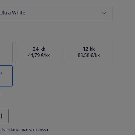
Ultra White
24 kk
12 kk
44,79 €/kk
89,58 €/kk
u
%
sti verkkokaupan varastossa