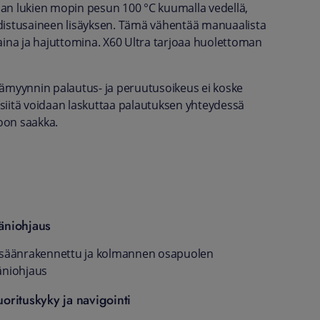
an lukien mopin pesun 100 °C kuumalla vedellä,
hdistusaineen lisäyksen. Tämä vähentää manuaalista
aina ja hajuttomina. X60 Ultra tarjoaa huolettoman
 etämyynnin palautus- ja peruutusoikeus ei koske
ty, siitä voidaan laskuttaa palautuksen yhteydessä
oon saakka.
äniohjaus
isäänrakennettu ja kolmannen osapuolen
äniohjaus
uorituskyky ja navigointi