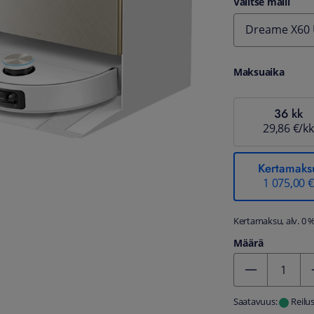
Valitse malli
Dreame X60 
Maksuaika
36 kk
29,86 €/kk
Kertamaks
1 075,00 €
Kertamaksu, alv. 0 
Määrä
Kentän arvo 1
Saatavuus:
Reilu