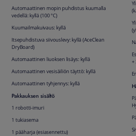
Y
Automaattinen mopin puhdistus kuumalla
(
vedellä: kyllä (100 °C)
Y
Kuumailmakuivaus: kyllä
(y
Itsepuhdistuva siivouslevy: kyllä (AceClean
N
DryBoard)
E
Automaattinen liuoksen lisäys: kyllä
+
Automaattinen vesisäiliön täyttö: kyllä
E
Automaattinen tyhjennys: kyllä
H
Pakkauksen sisältö
P
H
1 robotti-imuri
P
1 tukiasema
Si
1 pääharja (esiasennettu)