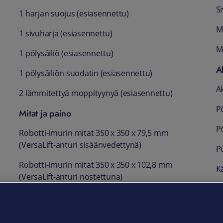
S
1 harjan suojus (esiasennettu)
M
1 sivuharja (esiasennettu)
M
1 pölysäiliö (esiasennettu)
A
1 pölysäiliön suodatin (esiasennettu)
A
2 lämmitettyä moppityynyä (esiasennettu)
Pö
Mitat ja paino
Pö
Robotti-imurin mitat 350 x 350 x 79,5 mm
(VersaLift-anturi sisäänvedettynä)
Pu
Robotti-imurin mitat 350 x 350 x 102,8 mm
Kä
(VersaLift-anturi nostettuna)
T
Tukiaseman mitat 390 x 423 x 499 mm
2
Tukiaseman paino 10,6 kg