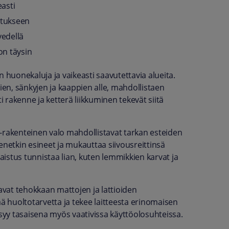
easti
stukseen
edellä
on täysin
 huonekaluja ja vaikeasti saavutettavia alueita.
ien, sänkyjen ja kaappien alle, mahdollistaen
rakenne ja ketterä liikkuminen tekevät siitä
-rakenteinen valo mahdollistavat tarkan esteiden
enetkin esineet ja mukauttaa siivousreittinsä
laistus tunnistaa lian, kuten lemmikkien karvat ja
vat tehokkaan mattojen ja lattioiden
 huoltotarvetta ja tekee laitteesta erinomaisen
ysyy tasaisena myös vaativissa käyttöolosuhteissa.