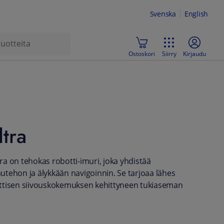
Svenska
English
Ostoskori
Siirry
Kirjaudu
tra
a on tehokas robotti-imuri, joka yhdistää
tehon ja älykkään navigoinnin. Se tarjoaa lähes
ttisen siivouskokemuksen kehittyneen tukiaseman