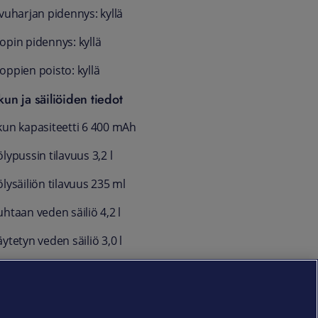
ivuharjan pidennys: kyllä
opin pidennys: kyllä
oppien poisto: kyllä
kun ja säiliöiden tiedot
kun kapasiteetti 6 400 mAh
lypussin tilavuus 3,2 l
lysäiliön tilavuus 235 ml
htaan veden säiliö 4,2 l
ytetyn veden säiliö 3,0 l
akuu
4 kk