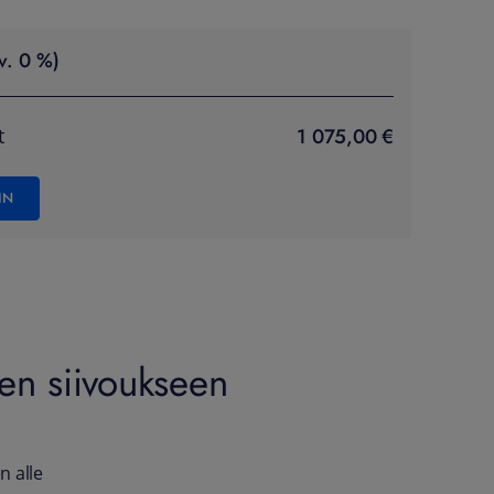
v. 0 %)
1 075,00 €
t
IN
een siivoukseen
n alle