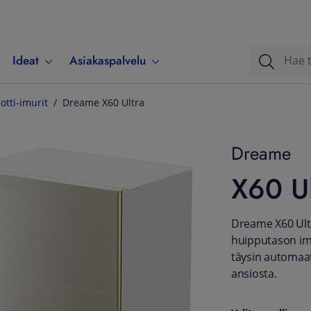
Ideat
Asiakaspalvelu
otti-imurit
Dreame X60 Ultra
Dreame
X60 Ul
Dreame X60 Ultr
huipputason imu
täysin automaa
ansiosta.