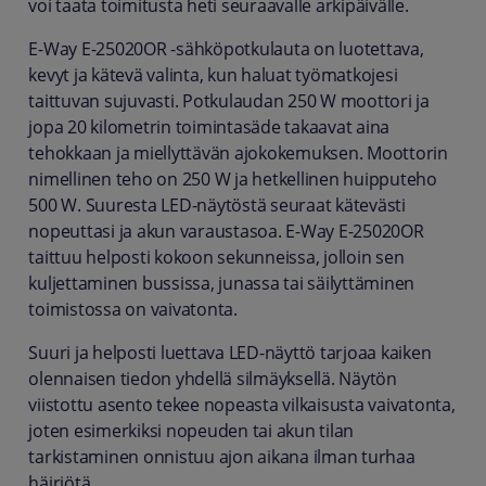
voi taata toimitusta heti seuraavalle arkipäivälle.
E-Way E-25020OR -sähköpotkulauta on luotettava,
kevyt ja kätevä valinta, kun haluat työmatkojesi
taittuvan sujuvasti. Potkulaudan 250 W moottori ja
jopa 20 kilometrin toimintasäde takaavat aina
tehokkaan ja miellyttävän ajokokemuksen. Moottorin
nimellinen teho on 250 W ja hetkellinen huipputeho
500 W. Suuresta LED-näytöstä seuraat kätevästi
nopeuttasi ja akun varaustasoa. E-Way E-25020OR
taittuu helposti kokoon sekunneissa, jolloin sen
kuljettaminen bussissa, junassa tai säilyttäminen
toimistossa on vaivatonta.
Suuri ja helposti luettava LED-näyttö tarjoaa kaiken
olennaisen tiedon yhdellä silmäyksellä. Näytön
viistottu asento tekee nopeasta vilkaisusta vaivatonta,
joten esimerkiksi nopeuden tai akun tilan
tarkistaminen onnistuu ajon aikana ilman turhaa
häiriötä.