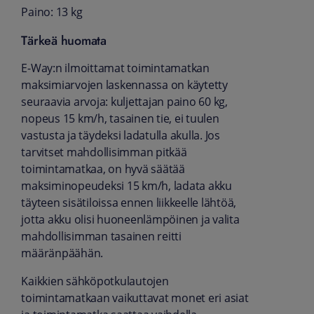
Paino: 13 kg
Tärkeä huomata
E-Way:n ilmoittamat toimintamatkan
maksimiarvojen laskennassa on käytetty
seuraavia arvoja: kuljettajan paino 60 kg,
nopeus 15 km/h, tasainen tie, ei tuulen
vastusta ja täydeksi ladatulla akulla. Jos
tarvitset mahdollisimman pitkää
toimintamatkaa, on hyvä säätää
maksiminopeudeksi 15 km/h, ladata akku
täyteen sisätiloissa ennen liikkeelle lähtöä,
jotta akku olisi huoneenlämpöinen ja valita
mahdollisimman tasainen reitti
määränpäähän.
Kaikkien sähköpotkulautojen
toimintamatkaan vaikuttavat monet eri asiat