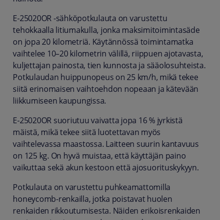
E-25020OR -sähköpotkulauta on varustettu
tehokkaalla litiumakulla, jonka maksimitoimintasäde
on jopa 20 kilometriä. Käytännössä toimintamatka
vaihtelee 10–20 kilometrin välillä, riippuen ajotavasta,
kuljettajan painosta, tien kunnosta ja sääolosuhteista.
Potkulaudan huippunopeus on 25 km/h, mikä tekee
siitä erinomaisen vaihtoehdon nopeaan ja kätevään
liikkumiseen kaupungissa.
E-25020OR suoriutuu vaivatta jopa 16 % jyrkistä
mäistä, mikä tekee siitä luotettavan myös
vaihtelevassa maastossa. Laitteen suurin kantavuus
on 125 kg. On hyvä muistaa, että käyttäjän paino
vaikuttaa sekä akun kestoon että ajosuorituskykyyn.
Potkulauta on varustettu puhkeamattomilla
honeycomb-renkailla, jotka poistavat huolen
renkaiden rikkoutumisesta. Näiden erikoisrenkaiden