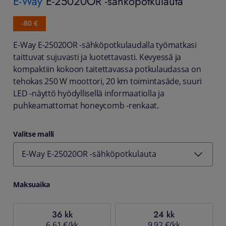
E-Way
E-25020OR -sähköpotkulauta
-80 €
E-Way E-25020OR -sähköpotkulaudalla työmatkasi
taittuvat sujuvasti ja luotettavasti. Kevyessä ja
kompaktiin kokoon taitettavassa potkulaudassa on
tehokas 250 W moottori, 20 km toimintasäde, suuri
LED -näyttö hyödyllisellä informaatiolla ja
puhkeamattomat honeycomb -renkaat.
Valitse malli
E-Way E-25020OR -sähköpotkulauta
Maksuaika
36 kk
24 kk
6,61 €/kk
9,92 €/kk