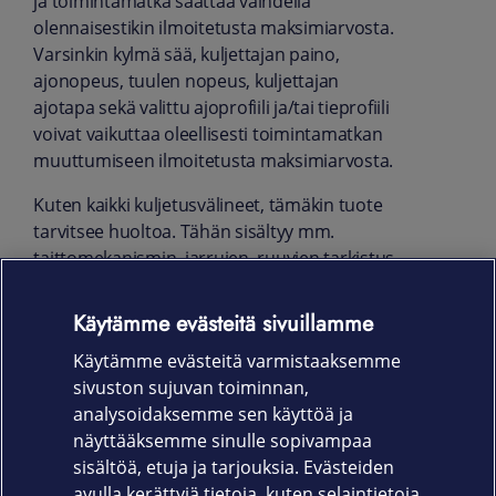
ja toimintamatka saattaa vaihdella
olennaisestikin ilmoitetusta maksimiarvosta.
Varsinkin kylmä sää, kuljettajan paino,
ajonopeus, tuulen nopeus, kuljettajan
ajotapa sekä valittu ajoprofiili ja/tai tieprofiili
voivat vaikuttaa oleellisesti toimintamatkan
muuttumiseen ilmoitetusta maksimiarvosta.
Kuten kaikki kuljetusvälineet, tämäkin tuote
tarvitsee huoltoa. Tähän sisältyy mm.
taittomekanismin, jarrujen, ruuvien tarkistus
ja mahdollisesti kiristys. Ennen ensimmäistä
käyttöä on kaikki pultit, mutterit ja ruuvit
Käytämme evästeitä sivuillamme
tarkistettava ja tarvittaessa kiristettävä. Lue
Käytämme evästeitä varmistaaksemme
lisää käyttöohjeesta.
sivuston sujuvan toiminnan,
Takuu
analysoidaksemme sen käyttöä ja
näyttääksemme sinulle sopivampaa
24 kk
sisältöä, etuja ja tarjouksia. Evästeiden
avulla kerättyjä tietoja, kuten selaintietoja