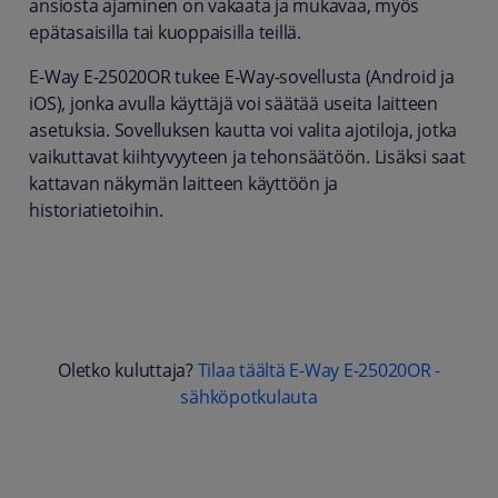
ansiosta ajaminen on vakaata ja mukavaa, myös
epätasaisilla tai kuoppaisilla teillä.
E-Way E-25020OR tukee E-Way-sovellusta (Android ja
iOS), jonka avulla käyttäjä voi säätää useita laitteen
asetuksia. Sovelluksen kautta voi valita ajotiloja, jotka
vaikuttavat kiihtyvyyteen ja tehonsäätöön. Lisäksi saat
kattavan näkymän laitteen käyttöön ja
historiatietoihin.
Oletko kuluttaja?
Tilaa täältä E-Way E-25020OR -
sähköpotkulauta