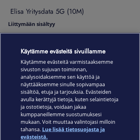
Elisa Yritysdata 5G (10M)
Liittymään sisältyy
Rajaton data kotimaassa, Pohjolassa ja Baltiassa
Reissunetti 1-1,5 Gt * | Veloitetaan erikseen
Käytämme evästeitä sivuillamme
EU-data: 24,5 Gt/kk
Lähetysnopeus: 5 Mbit/s
Käytämme evästeitä varmistaaksemme
sivuston sujuvan toiminnan,
Osta lisäpalveluna
analysoidaksemme sen käyttöä ja
Elisa Mobiiliturva Yrityksille
näyttääksemme sinulle sopivampaa
sisältöä, etuja ja tarjouksia. Evästeiden
Tuote on poistunut valikoimastamme.
avulla kerättyjä tietoja, kuten selaintietoja
ja ostotietoja, voidaan jakaa
kumppaneillemme suostumuksesi
mukaan. Voit muuttaa valintojasi milloin
tahansa.
Lue lisää tietosuojasta ja
Elisa.fi
evästeistä.