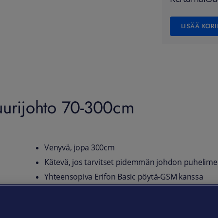
LISÄÄ KORI
uurijohto 70-300cm
Venyvä, jopa 300cm
Kätevä, jos tarvitset pidemmän johdon puhelimen
Yhteensopiva Erifon Basic pöytä-GSM kanssa
Venyvä kierrepunottu luurijohto modulaari liitännöillä E