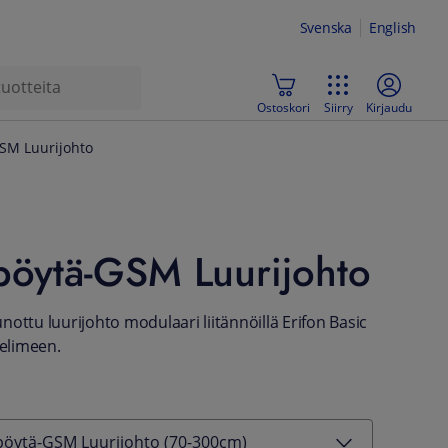
Svenska
English
Ostoskori
Siirry
Kirjaudu
GSM Luurijohto
pöytä-GSM Luurijohto
ottu luurijohto modulaari liitännöillä Erifon Basic
elimeen.
 pöytä-GSM Luurijohto (70-300cm)