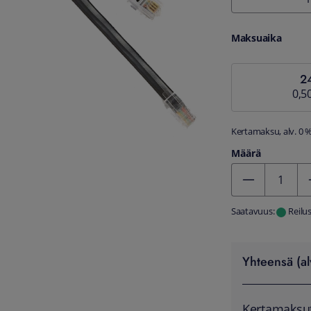
Maksuaika
2
0,5
Kertamaksu, alv. 0 
Määrä
Kentän arvo 1
Saatavuus:
Reilu
Yhteensä (al
Kertamaksu