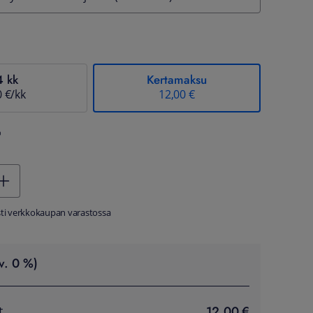
4 kk
Kertamaksu
0 €/kk
12,00 €
%
sti verkkokaupan varastossa
v. 0 %)
12,00 €
t