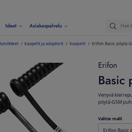
Ideat
Asiakaspalvelu
tarvikkeet
Kaapelit ja adapterit
Kaapelit
Erifon Basic pöytä-
Erifon
Basic 
Venyvä kierrepun
pöytä-GSM puh
Valitse malli
Erifon Basic