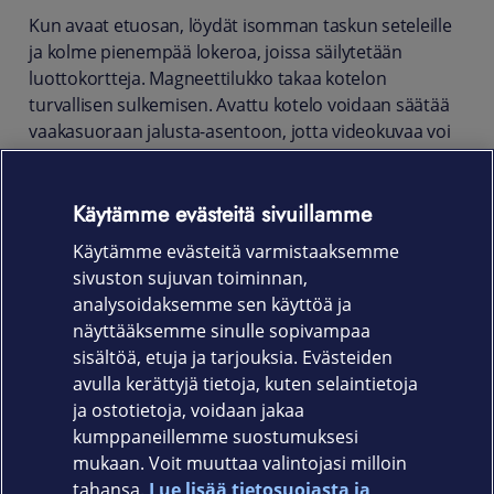
Kun avaat etuosan, löydät isomman taskun seteleille
ja kolme pienempää lokeroa, joissa säilytetään
luottokortteja. Magneettilukko takaa kotelon
turvallisen sulkemisen. Avattu kotelo voidaan säätää
vaakasuoraan jalusta-asentoon, jotta videokuvaa voi
katsella mukavasti.
Suojakotelo on puhelimellesi sopiva lisävaruste, joka
Käytämme evästeitä sivuillamme
suojaa putoamisilta, naarmuilta ja lialta ja näyttää
Käytämme evästeitä varmistaaksemme
myös hyvältä.
sivuston sujuvan toiminnan,
Tuotekoodi
analysoidaksemme sen käyttöä ja
näyttääksemme sinulle sopivampaa
FIXOP3-1508-BK
sisältöä, etuja ja tarjouksia. Evästeiden
avulla kerättyjä tietoja, kuten selaintietoja
ja ostotietoja, voidaan jakaa
kumppaneillemme suostumuksesi
mukaan. Voit muuttaa valintojasi milloin
tahansa.
Lue lisää tietosuojasta ja